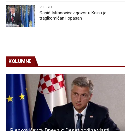
VIJESTI
Đapić: Milanovićev govor u Kninu je
tragikomičan i opasan
KOLUMNE
Plenkovićev tv Dnevnik: Deset godina vlasti,