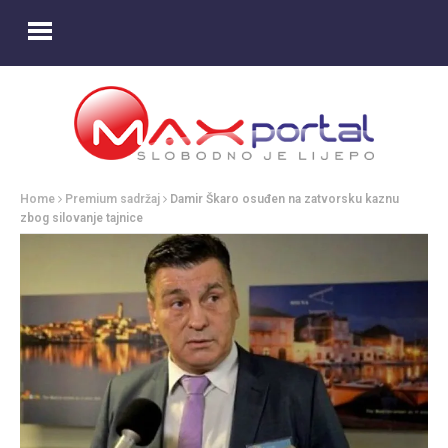
Home
Premium sadržaj
Damir Škaro osuđen na zatvorsku kaznu
zbog silovanje tajnice