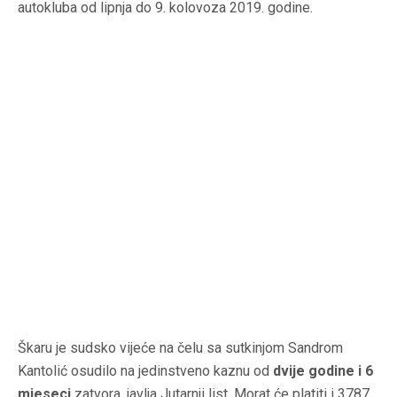
autokluba od lipnja do 9. kolovoza 2019. godine.
Škaru je sudsko vijeće na čelu sa sutkinjom Sandrom
Kantolić osudilo na jedinstveno kaznu od
dvije godine i 6
mjeseci
zatvora, javlja Jutarnji list. Morat će platiti i 3787