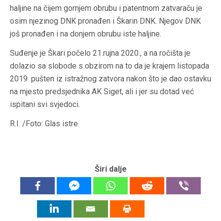
haljine na čijem gornjem obrubu i patentnom zatvaraču je
osim njezinog DNK pronađen i Škarin DNK. Njegov DNK
još pronađen i na donjem obrubu iste haljine.
Suđenje je Škari počelo 21.rujna 2020., a na ročišta je
dolazio sa slobode s obzirom na to da je krajem listopada
2019. pušten iz istražnog zatvora nakon što je dao ostavku
na mjesto predsjednika AK Siget, ali i jer su dotad već
ispitani svi svjedoci.
R.I. /Foto: Glas istre
Širi dalje