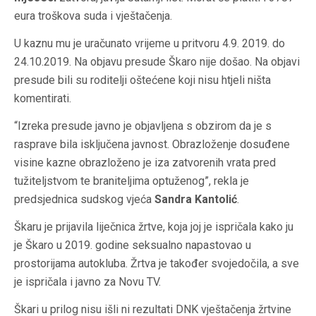
eura troškova suda i vještačenja.
U kaznu mu je uračunato vrijeme u pritvoru 4.9. 2019. do
24.10.2019. Na objavu presude Škaro nije došao. Na objavi
presude bili su roditelji oštećene koji nisu htjeli ništa
komentirati.
“Izreka presude javno je objavljena s obzirom da je s
rasprave bila isključena javnost. Obrazloženje dosuđene
visine kazne obrazloženo je iza zatvorenih vrata pred
tužiteljstvom te braniteljima optuženog”, rekla je
predsjednica sudskog vjeća
Sandra Kantolić
.
Škaru je prijavila liječnica žrtve, koja joj je ispričala kako ju
je Škaro u 2019. godine seksualno napastovao u
prostorijama autokluba. Žrtva je također svojedočila, a sve
je ispričala i javno za Novu TV.
Škari u prilog nisu išli ni rezultati DNK vještačenja žrtvine