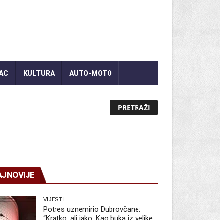
AC
KULTURA
AUTO-MOTO
AJNOVIJE
VIJESTI
Potres uznemirio Dubrovčane:
“Kratko, ali jako. Kao buka iz velike