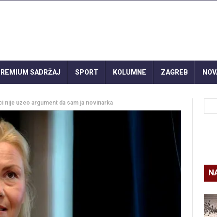
REMIUM SADRŽAJ
SPORT
KOLUMNE
ZAGREB
NOV
ci nije uzeo argument da sam ja novinarka
N