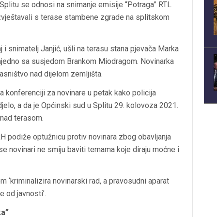
Splitu se odnosi na snimanje emisije “Potraga” RTL
 izvještavali s terase stambene zgrade na splitskom
 i snimatelj Janjić, ušli na terasu stana pjevača Marka
ajedno sa susjedom Brankom Miodragom. Novinarka
lasništvo nad dijelom zemljišta.
 konferenciji za novinare u petak kako policija
djelo, a da je Općinski sud u Splitu 29. kolovoza 2021.
 nad terasom.
RH podiže optužnicu protiv novinara zbog obavljanja
se novinari ne smiju baviti temama koje diraju moćne i
‘kriminalizira novinarski rad, a pravosudni aparat
e od javnosti’.
ka”