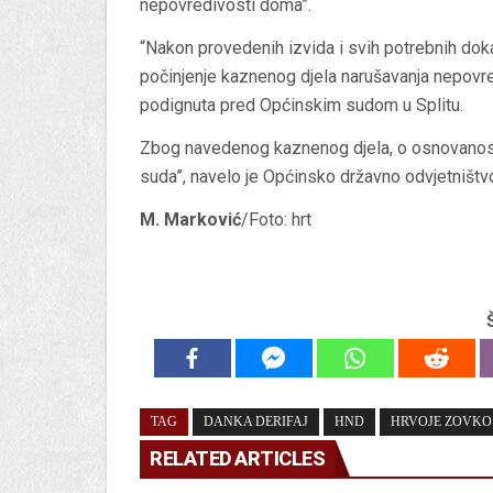
nepovredivosti doma”.
“Nakon provedenih izvida i svih potrebnih dok
počinjenje kaznenog djela narušavanja nepovre
podignuta pred Općinskim sudom u Splitu.
Zbog navedenog kaznenog djela, o osnovanosti
suda”, navelo je Općinsko državno odvjetništv
M. Marković
/Foto: hrt
TAG
DANKA DERIFAJ
HND
HRVOJE ZOVKO
RELATED ARTICLES