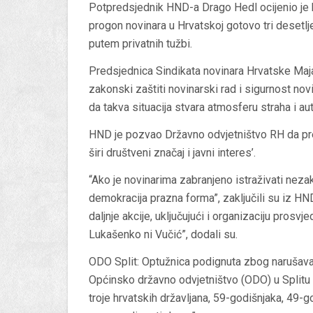
Potpredsjednik HND-a Drago Hedl ocijenio je k
progon novinara u Hrvatskoj gotovo tri desetlj
putem privatnih tužbi.
Predsjednica Sindikata novinara Hrvatske Maja
zakonski zaštiti novinarski rad i sigurnost novi
da takva situacija stvara atmosferu straha i a
HND je pozvao Državno odvjetništvo RH da prei
širi društveni značaj i javni interes’.
“Ako je novinarima zabranjeno istraživati neza
demokracija prazna forma”, zaključili su iz HND
daljnje akcije, uključujući i organizaciju prosv
Lukašenko ni Vučić”, dodali su.
ODO Split: Optužnica podignuta zbog narušav
Općinsko državno odvjetništvo (ODO) u Splitu 
troje hrvatskih državljana, 59-godišnjaka, 49-