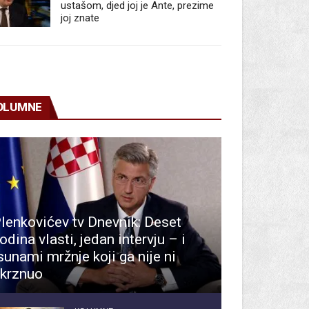
ustašom, djed joj je Ante, prezime
joj znate
OLUMNE
lenkovićev tv Dnevnik: Deset
odina vlasti, jedan intervju – i
sunami mržnje koji ga nije ni
krznuo