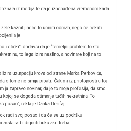
u doznala iz medija te da je iznenađena vremenom kada
s žele kazniti, neće to učiniti odmah, nego će čekati
cijenila je.
o i etički”, dodavši da je “temeljni problem to što
retninu, to legalizira nasilno, a novinare koji na to
alizira uzurpaciju krova od strane Marka Perkovića,
da o tome ne smiju pisati. Čak mi iz pristojnosti u toj
m ja zapravo novinar, da je to moja profesija, da smo
i u kojoj se događa otimanje tuđih nekretnina. To
aš posao”, rekla je Danka Derifaj.
dok radi svoj posao i da će se uz podršku
narski rad i dignuti buku ako treba.