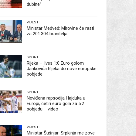
dubine”
VIJESTI
Ministar Medved: Mirovine će rasti
za 201.304 branitelja
SPORT
Rijeka – Ilves 1:0 Euro golom
Jankovića Rijeka do nove europske
pobjede
SPORT
Neviđena rapsodija Hajduka u
Europi, četiri euro gola za 5:2
pobjedu – video
VIJESTI
Ministar Šušnjar: Srpkinja me zove