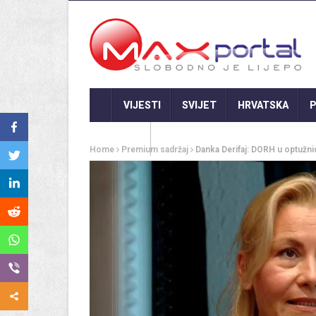
VIJESTI
SVIJET
HRVATSKA
P
GASTRO
Home
Premium sadržaj
Danka Derifaj: DORH u optužni