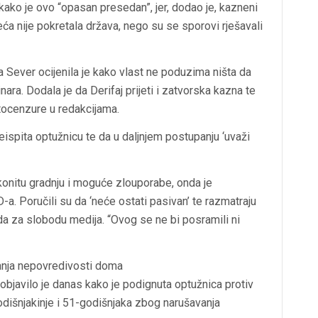
ako je ovo “opasan presedan”, jer, dodao je, kazneni
eća nije pokretala država, nego su se sporovi rješavali
 Sever ocijenila je kako vlast ne poduzima ništa da
nara. Dodala je da Derifaj prijeti i zatvorska kazna te
utocenzure u redakcijama.
spita optužnicu te da u daljnjem postupanju ‘uvaži
konitu gradnju i moguće zlouporabe, onda je
-a. Poručili su da ‘neće ostati pasivan’ te razmatraju
jeda za slobodu medija. “Ovog se ne bi posramili ni
anja nepovredivosti doma
objavilo je danas kako je podignuta optužnica protiv
godišnjakinje i 51-godišnjaka zbog narušavanja