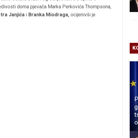
redivosti doma pjevača Marka Perkovića Thompsona,
tra Janjića
i
Branka Miodraga,
ocijenivši je
K
P
g
t
o