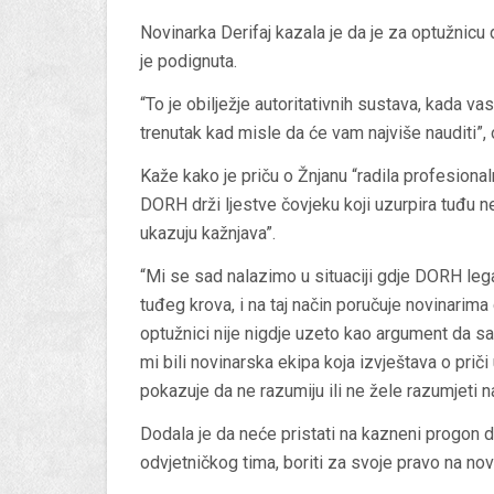
Novinarka Derifaj kazala je da je za optužnic
je podignuta.
“To je obilježje autoritativnih sustava, kada va
trenutak kad misle da će vam najviše nauditi”, o
Kaže kako je priču o Žnjanu “radila profesionaln
DORH drži ljestve čovjeku koji uzurpira tuđu nek
ukazuju kažnjava”.
“Mi se sad nalazimo u situaciji gdje DORH leg
tuđeg krova, i na taj način poručuje novinarima 
optužnici nije nigdje uzeto kao argument da sa
mi bili novinarska ekipa koja izvještava o prič
pokazuje da ne razumiju ili ne žele razumjeti n
Dodala je da neće pristati na kazneni progon 
odvjetničkog tima, boriti za svoje pravo na novi