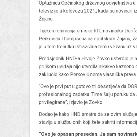
Optužnica Općinskog državnog odvjetništva u 
televizije u kolovozu 2021., kada su novinari
Žnjanu.
Tijekom snimanja emisije RTL novinarka Derifaj
Perkovića Thompsona na splitskom Žnjanu, z
je u tom trenutku istraživala temu vezanu uz v
Predsjednik HND-a Hrvoje Zovko ustvrdio je na
prilikom uviđaja nije utvrdila nikakvo kazneno 
zaključio kako Perković nema vlasnička prava
“Ovo je prvi put u gotovo tri desetljeća da DO
profesionalnog zadatka. Time šalju poruku da 
privilegirane”, izjavio je Zovko.
Dodao je kako HND smatra da se ovim slučajem 
stavlja u službu onih koji žele sakriti informacij
“Ovo je opasan presedan. Ja sam novinar