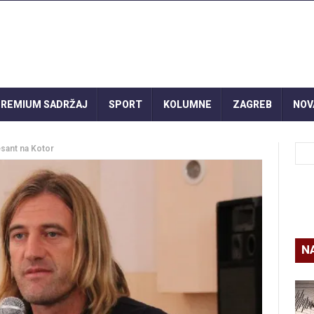
REMIUM SADRŽAJ
SPORT
KOLUMNE
ZAGREB
NOV
esant na Kotor
N