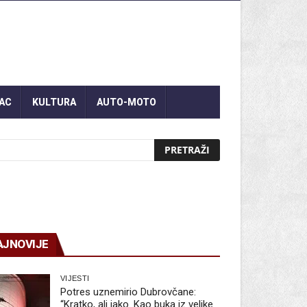
AC
KULTURA
AUTO-MOTO
AJNOVIJE
VIJESTI
Potres uznemirio Dubrovčane:
“Kratko, ali jako. Kao buka iz velike