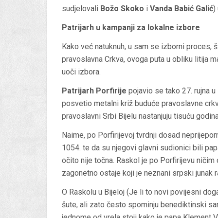
sudjelovali
Božo Skoko
i
Vanda Babić Galić
)
Patrijarh u kampanji za lokalne izbore
Kako već natuknuh, u sam se izborni proces, št
pravoslavna Crkva, ovoga puta u obliku litija 
uoči izbora.
Patrijarh Porfirije
pojavio se tako 27. rujna 
posvetio metalni križ buduće pravoslavne crkv
pravoslavni Srbi Bijelu nastanjuju tisuću godin
Naime, po Porfirijevoj tvrdnji dosad neprijepor
1054. te da su njegovi glavni sudionici bili papa 
očito nije točna. Raskol je po Porfirijevu ničim
zagonetno ostaje koji je neznani srpski junak r
O Raskolu u Bijeloj (Je li to novi povijesni do
šute, ali zato često spominju benediktinski sam
jednome od vrela stoji kako je papa Klement V