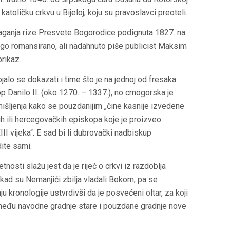
atoličku crkvu u Bijeloj, koju su pravoslavci preoteli.
olaganja rize Presvete Bogorodice podignuta 1827. na
ago romansirano, ali nadahnuto piše publicist Maksim
prikaz.
jalo se dokazati i time što je na jednoj od fresaka
p Danilo II. (oko 1270. – 1337.), no crnogorska je
išljenja kako se pouzdanijim „čine kasnije izvedene
h ili hercegovačkih episkopa koje je proizveo
I vijeka“. E sad bi li dubrovački nadbiskup
ite sami.
nosti slažu jest da je riječ o crkvi iz razdoblja
će, kad su Nemanjići zbilja vladali Bokom, pa se
u kronologije ustvrdivši da je posvećeni oltar, za koji
među navodne gradnje stare i pouzdane gradnje nove