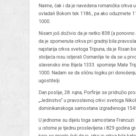
Naime, čak i da je navedena romanička crkva ui
ovladali Bokom tek 1186., pa ako oduzmete 1
1000.
Nisam još doživio da je netko 838 (a ponovno 
da je spomenuta crkva pri gradnji bila pravos
najstarija crkva svetoga Tripuna, da je Risan 
stoljeća nisu istjerali Osmanlije te da se u 
slavensko ime Bijela 1333. spominje Mate Trip
1000. Nadam se da sličnu logiku pri donošenju 
ugostitelji.
Dan poslije, 28. rujna, Porfirije se pridružio 
„Jedinstvo“ u pravoslavnoj crkvi svetoga Niko
dominikanskoga samostana izgrađenoga 1545., 
U jednome su dijelu toga samostana Francuzi 1
u istome je tjednu proslavljena i 829 godina 
koje se moglo čuti da je, iako je crkva bila kato