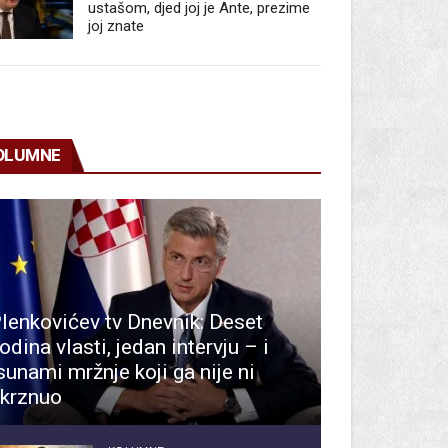
ustašom, djed joj je Ante, prezime
joj znate
OLUMNE
lenkovićev tv Dnevnik: Deset
odina vlasti, jedan intervju – i
sunami mržnje koji ga nije ni
krznuo