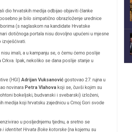
mali dio hrvatskih medija odbijao objaviti članke
posebno je bilo simpatično obrazloženje urednice
izborima (s naglaskom na kandidate Hrvatske
vinari dotičnoga portala nisu dovoljno upućeni u mjesne
 izvješćivati.
, nisu imali, a u kampanju se, o čemu ćemo poslije
a Crkva. Ipak, nekoliko se dana poslije stanje u
ative (HGI)
Adrijan Vuksanović
gostovao 27. rujna u
kao novinara
Petra Vlahova
koji se, čuvši kojim su
ohtoni bokeljski, budvanski i svebarski) izloženi,
 medija koji hrvatsku zajednicu u Crnoj Gori svode
enzivirao u posljednjemu tjednu, a sretno se
 i identitet Hrvata Boke kotorske
(na kojemu su