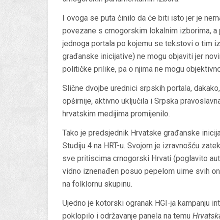
I ovoga se puta činilo da će biti isto jer je ne
povezane s crnogorskim lokalnim izborima, a 
jednoga portala po kojemu se tekstovi o tim 
građanske inicijative) ne mogu objaviti jer no
političke prilike, pa o njima ne mogu objektivno
Slične dvojbe urednici srpskih portala, dakako
opširnije, aktivno uključila i Srpska pravoslavn
hrvatskim medijima promijenilo.
Tako je predsjednik Hrvatske građanske inicij
Studiju 4 na HRT-u. Svojom je izravnošću zate
sve pritiscima crnogorski Hrvati (poglavito aut
vidno iznenađen posuo pepelom uime svih onih
na folklornu skupinu.
Ujedno je kotorski ogranak HGI-ja kampanju int
poklopilo i održavanje panela na temu
Hrvatska