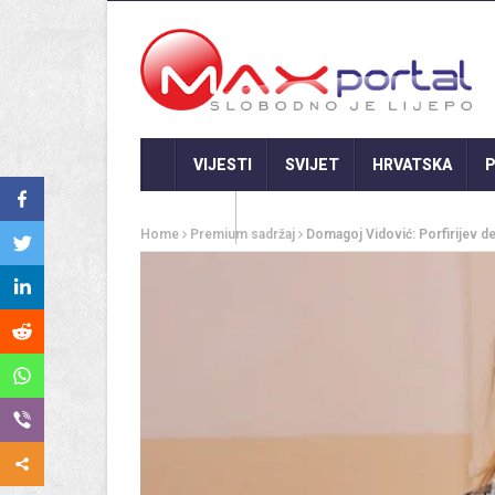
VIJESTI
SVIJET
HRVATSKA
P
GASTRO
Home
Premium sadržaj
Domagoj Vidović: Porfirijev d