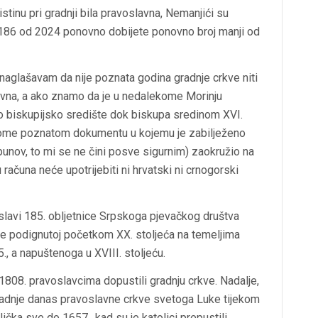
stinu pri gradnji bila pravoslavna, Nemanjići su
186 od 2024 ponovno dobijete ponovno broj manji od
naglašavam da nije poznata godina gradnje crkve niti
lavna, a ako znamo da je u nedalekome Morinju
bio biskupijsko središte dok biskupa sredinom XVI.
prvome poznatom dokumentu u kojemu je zabilježeno
unov, to mi se ne čini posve sigurnim) zaokružio na
računa neće upotrijebiti ni hrvatski ni crnogorski
proslavi 185. obljetnice Srpskoga pjevačkog društva
le podignutoj početkom XX. stoljeća na temeljima
a napuštenoga u XVIII. stoljeću.
808. pravoslavcima dopustili gradnju crkve. Nadalje,
gradnje danas pravoslavne crkve svetoga Luke tijekom
lička sve do 1657., kad su je katolici prepustili