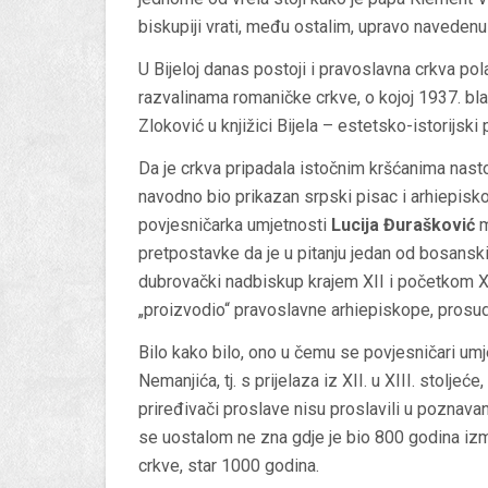
biskupiji vrati, među ostalim, upravo navedenu k
U Bijeloj danas postoji i pravoslavna crkva p
razvalinama romaničke crkve, o kojoj 1937. bl
Zloković u knjižici Bijela – estetsko-istorijski 
Da je crkva pripadala istočnim kršćanima nasto
navodno bio prikazan srpski pisac i arhiepisko
povjesničarka umjetnosti
Lucija Đurašković
m
pretpostavke da je u pitanju jedan od bosanski
dubrovački nadbiskup krajem XII i početkom XII
„proizvodio“ pravoslavne arhiepiskope, prosud
Bilo kako bilo, ono u čemu se povjesničari umjet
Nemanjića, tj. s prijelaza iz XII. u XIII. stolje
priređivači proslave nisu proslavili u poznavanj
se uostalom ne zna gdje je bio 800 godina iz
crkve, star 1000 godina.