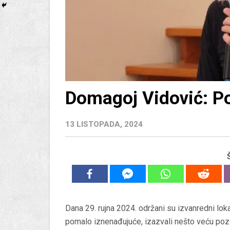
Domagoj Vidović: Po
13 LISTOPADA, 2024
Dana 29. rujna 2024. održani su izvanredni lokal
pomalo iznenađujuće, izazvali nešto veću pozor