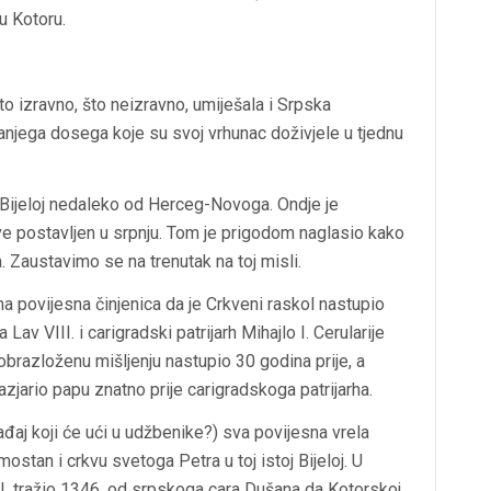
 u Kotoru.
o izravno, što neizravno, umiješala i Srpska
manjega dosega koje su svoj vrhunac doživjele u tjednu
u Bijeloj nedaleko od Herceg-Novoga. Ondje je
e postavljen u srpnju. Tom je prigodom naglasio kako
a. Zaustavimo se na trenutak na toj misli.
na povijesna činjenica da je Crkveni raskol nastupio
Lav VIII. i carigradski patrijarh Mihajlo I. Cerularije
 obrazloženu mišljenju nastupio 30 godina prije, a
azjario papu znatno prije carigradskoga patrijarha.
gađaj koji će ući u udžbenike?) sva povijesna vrela
ostan i crkvu svetoga Petra u toj istoj Bijeloj. U
I. tražio 1346. od srpskoga cara Dušana da Kotorskoj