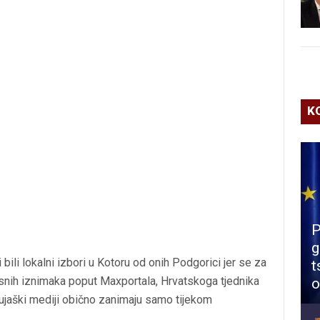
K
P
g
 bili lokalni izbori u Kotoru od onih Podgorici jer se za
t
 časnih iznimaka poput Maxportala, Hrvatskoga tjednika
o
ujaški mediji obično zanimaju samo tijekom