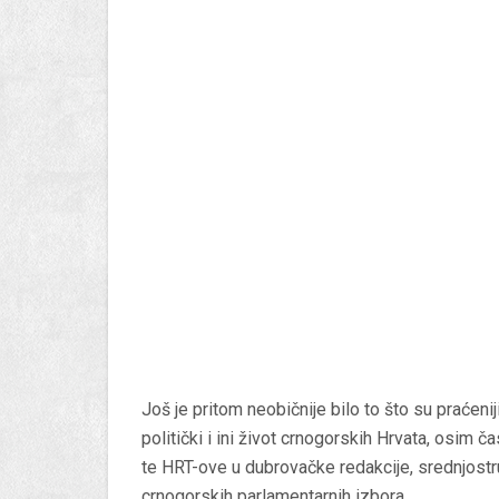
Još je pritom neobičnije bilo to što su praćeniji
politički i ini život crnogorskih Hrvata, osim
te HRT-ove u dubrovačke redakcije, srednjostr
crnogorskih parlamentarnih izbora.