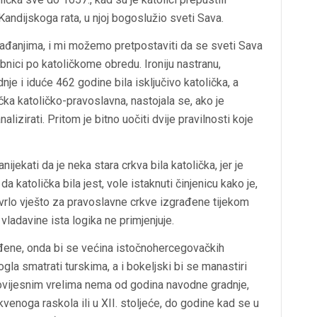
Kandijskoga rata, u njoj bogoslužio sveti Sava.
gađanjima, i mi možemo pretpostaviti da se sveti Sava
Ribnici po katoličkome obredu. Ironiju nastranu,
nje i iduće 462 godine bila isključivo katolička, a
čka katoličko-pravoslavna, nastojala se, ako je
alizirati. Pritom je bitno uočiti dvije pravilnosti koje
jekati da je neka stara crkva bila katolička, jer je
 katolička bila jest, vole istaknuti činjenicu kako je,
 vrlo vješto za pravoslavne crkve izgrađene tijekom
vladavine ista logika ne primjenjuje.
rađene, onda bi se većina istočnohercegovačkih
ogla smatrati turskima, a i bokeljski bi se manastiri
povijesnim vrelima nema od godina navodne gradnje,
kvenoga raskola ili u XII. stoljeće, do godine kad se u