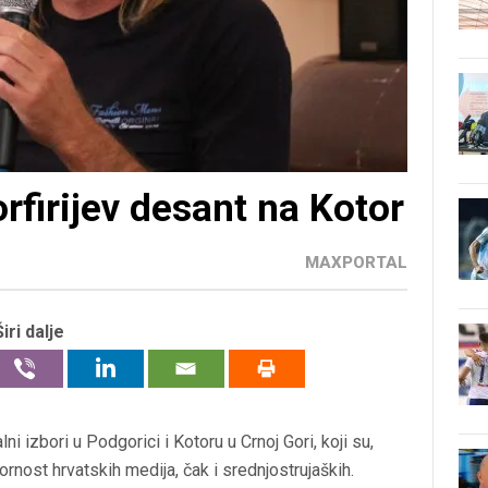
rfirijev desant na Kotor
MAXPORTAL
Širi dalje
ni izbori u Podgorici i Kotoru u Crnoj Gori, koji su,
nost hrvatskih medija, čak i srednjostrujaških.