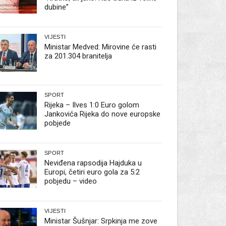
dubine”
VIJESTI
Ministar Medved: Mirovine će rasti
za 201.304 branitelja
SPORT
Rijeka – Ilves 1:0 Euro golom
Jankovića Rijeka do nove europske
pobjede
SPORT
Neviđena rapsodija Hajduka u
Europi, četiri euro gola za 5:2
pobjedu – video
VIJESTI
Ministar Šušnjar: Srpkinja me zove