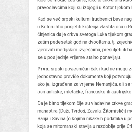
pravoslavcima koji su izbjegli u Kotor tijekom 
Kad se već srpski kulturni trudbenici bave na
u Kotoru htio prisjetiti krštenja vlastita oca u 
činjenica da je crkva svetoga Luka tijekom grad
zatim pedesetak godina dvooltarna, tj. zajedni
vjerovati medijskim izvješćima, prešutjeti ili ban
se u posljednje vrijeme stalno ponavljaju.
Prvo,
srpski povjesničari čak i kad ne mogu zani
jednostavno previše dokumenta koji potvrđuju da
ako je, izgrađena za vrijeme Nemanjića, ali se
osmanlijske, mletačke, francuske ili austrijske 
Da je bitno tijekom čije su vladavine crkve g
manastira (Duži, Tvrdoš, Zavala, Žitomislići) m
Banja i Savina (o kojima nikakvih podataka u 
koja se mitomanski stavlja u razdoblje prije Cr