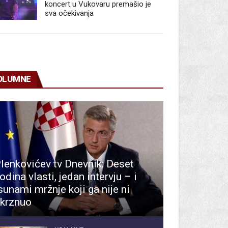
koncert u Vukovaru premašio je
sva očekivanja
OLUMNE
lenkovićev tv Dnevnik: Deset
odina vlasti, jedan intervju – i
sunami mržnje koji ga nije ni
krznuo