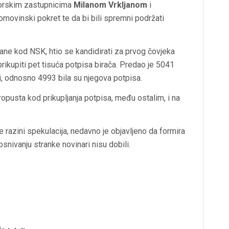
borskim zastupnicima
Milanom Vrkljanom
i
Domovinski pokret te da bi bili spremni podržati
ntane kod NSK, htio se kandidirati za prvog čovjeka
prikupiti pet tisuća potpisa birača. Predao je 5041
judi, odnosno 4993 bila su njegova potpisa.
propusta kod prikupljanja potpisa, među ostalim, i na
je razini spekulacija, nedavno je objavljeno da formira
osnivanju stranke novinari nisu dobili.