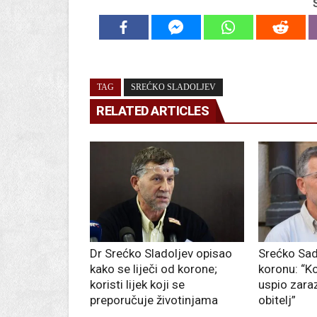
TAG
SREĆKO SLADOLJEV
RELATED ARTICLES
Dr Srećko Sladoljev opisao
Srećko Sad
kako se liječi od korone;
koronu: “
koristi lijek koji se
uspio zarazi
preporučuje životinjama
obitelj”