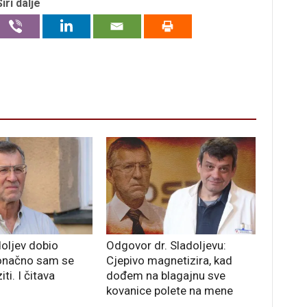
Širi dalje
oljev dobio
Odgovor dr. Sladoljevu:
Konačno sam se
Cjepivo magnetizira, kad
ti. I čitava
dođem na blagajnu sve
kovanice polete na mene