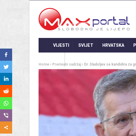
VIJESTI
SVIJET
HRVATSKA
P
GASTRO
Home
Premium sadržaj
Dr. Sladoljev se kandidira za 