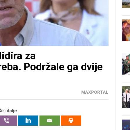
didira za
eba. Podržale ga dvije
MAXPORTAL
Širi dalje