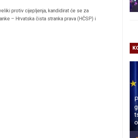
liki protiv cijepljenja, kandidirat će se za
ranke – Hrvatska čista stranka prava (HČSP) i
K
P
g
t
o