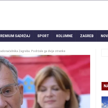
REMIUM SADRŽAJ
SPORT
KOLUMNE
ZAGREB
NOV
gradonačelnika Zagreba. Podržale ga dvije stranke
N