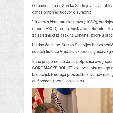
O kandidaturu dr. Srećka Sladoljeva izvijestili
danas potpisali ugovor o suradnji:
“Hrvatska čista stranka prava (HČSP), predsje
otpora (HSGO) predsjednik
Josip Babok
i
dr.
za zajednički izlazak na Lokalne izbore u gra
Ujedno će dr. sc. Srećko Sladoljev biti zajedn
nositelj liste za Gradsku skupštinu grada Zagr
Bitno je spomenuti da su potpisnici ovog spor
GORE MASKE
DOLJE”
koju podupiru mnoge dom
braniteljskih udruga proizašlih iz Domovinsko
društvenog života”, objavili su.