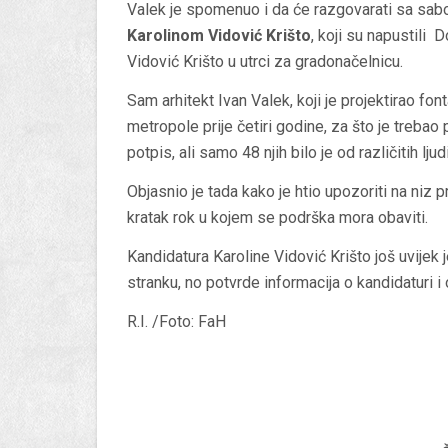
Valek je spomenuo i da će razgovarati sa sa
Karolinom Vidović Krišto
, koji su napustili 
Vidović Krišto u utrci za gradonačelnicu.
Sam arhitekt Ivan Valek, koji je projektirao fo
metropole prije četiri godine, za što je trebao 
potpis, ali samo 48 njih bilo je od različitih l
Objasnio je tada kako je htio upozoriti na niz 
kratak rok u kojem se podrška mora obaviti.
Kandidatura Karoline Vidović Krišto još uvijek 
stranku, no potvrde informacija o kandidaturi i 
R.I. /Foto: FaH