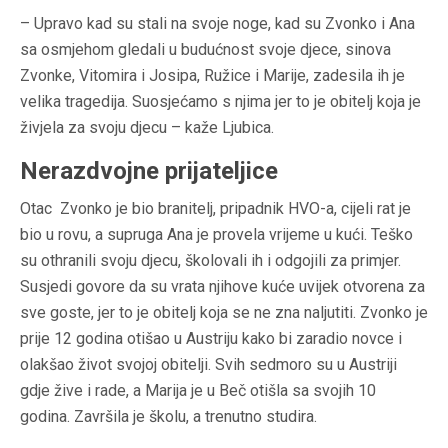
– Upravo kad su stali na svoje noge, kad su Zvonko i Ana
sa osmjehom gledali u budućnost svoje djece, sinova
Zvonke, Vitomira i Josipa, Ružice i Marije, zadesila ih je
velika tragedija. Suosjećamo s njima jer to je obitelj koja je
živjela za svoju djecu – kaže Ljubica.
Nerazdvojne prijateljice
Otac Zvonko je bio branitelj, pripadnik HVO-a, cijeli rat je
bio u rovu, a supruga Ana je provela vrijeme u kući. Teško
su othranili svoju djecu, školovali ih i odgojili za primjer.
Susjedi govore da su vrata njihove kuće uvijek otvorena za
sve goste, jer to je obitelj koja se ne zna naljutiti. Zvonko je
prije 12 godina otišao u Austriju kako bi zaradio novce i
olakšao život svojoj obitelji. Svih sedmoro su u Austriji
gdje žive i rade, a Marija je u Beč otišla sa svojih 10
godina. Završila je školu, a trenutno studira.