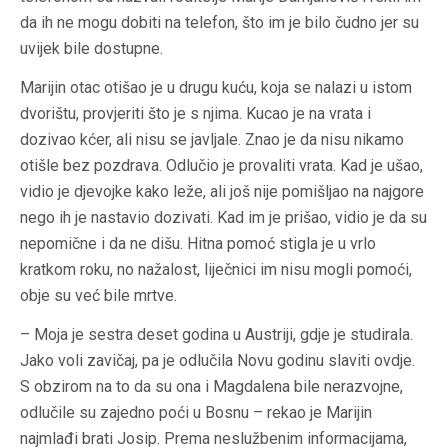
da ih ne mogu dobiti na telefon, što im je bilo čudno jer su
uvijek bile dostupne.
Marijin otac otišao je u drugu kuću, koja se nalazi u istom
dvorištu, provjeriti što je s njima. Kucao je na vrata i
dozivao kćer, ali nisu se javljale. Znao je da nisu nikamo
otišle bez pozdrava. Odlučio je provaliti vrata. Kad je ušao,
vidio je djevojke kako leže, ali još nije pomišljao na najgore
nego ih je nastavio dozivati. Kad im je prišao, vidio je da su
nepomične i da ne dišu. Hitna pomoć stigla je u vrlo
kratkom roku, no nažalost, liječnici im nisu mogli pomoći,
obje su već bile mrtve.
– Moja je sestra deset godina u Austriji, gdje je studirala.
Jako voli zavičaj, pa je odlučila Novu godinu slaviti ovdje.
S obzirom na to da su ona i Magdalena bile nerazvojne,
odlučile su zajedno poći u Bosnu – rekao je Marijin
najmlađi brati Josip. Prema neslužbenim informacijama,