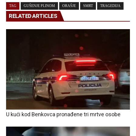
TAG
GUŠENJE PLINOM
ORAŠJE
SMRT
TRAGEDIJA
RELATED ARTICLES
U kući kod Benkovca pronađene tri mrtve osobe