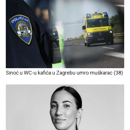
Sinoć u WC-u kafića u Zagrebu umro muškarac (38)