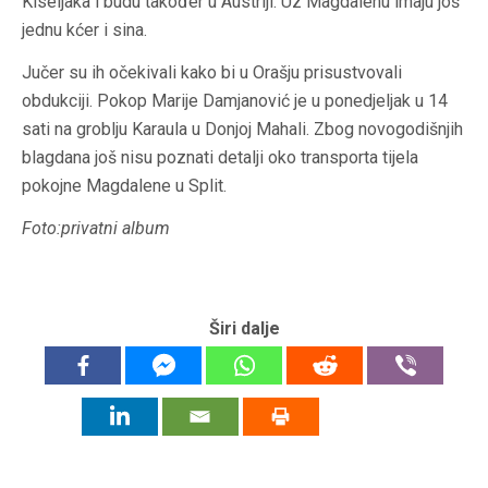
Kiseljaka i budu također u Austriji. Uz Magdalenu imaju još
jednu kćer i sina.
Jučer su ih očekivali kako bi u Orašju prisustvovali
obdukciji. Pokop Marije Damjanović je u ponedjeljak u 14
sati na groblju Karaula u Donjoj Mahali. Zbog novogodišnjih
blagdana još nisu poznati detalji oko transporta tijela
pokojne Magdalene u Split.
Foto:privatni album
Širi dalje