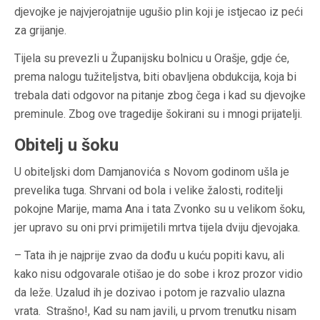
djevojke je najvjerojatnije ugušio plin koji je istjecao iz peći
za grijanje.
Tijela su prevezli u Županijsku bolnicu u Orašje, gdje će,
prema nalogu tužiteljstva, biti obavljena obdukcija, koja bi
trebala dati odgovor na pitanje zbog čega i kad su djevojke
preminule. Zbog ove tragedije šokirani su i mnogi prijatelji.
Obitelj u šoku
U obiteljski dom Damjanovića s Novom godinom ušla je
prevelika tuga. Shrvani od bola i velike žalosti, roditelji
pokojne Marije, mama Ana i tata Zvonko su u velikom šoku,
jer upravo su oni prvi primijetili mrtva tijela dviju djevojaka.
– Tata ih je najprije zvao da dođu u kuću popiti kavu, ali
kako nisu odgovarale otišao je do sobe i kroz prozor vidio
da leže. Uzalud ih je dozivao i potom je razvalio ulazna
vrata. Strašno!, Kad su nam javili, u prvom trenutku nisam