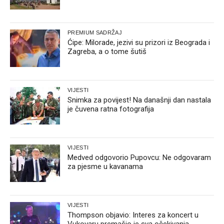
PREMIUM SADRŽAJ
Ćipe: Milorade, jezivi su prizori iz Beograda i
Zagreba, a o tome šutiš
VIJESTI
Snimka za povijest! Na današnji dan nastala
je čuvena ratna fotografija
VIJESTI
Medved odgovorio Pupovcu: Ne odgovaram
za pjesme u kavanama
VIJESTI
Thompson objavio: Interes za koncert u
Vukovaru premašio je sva očekivanja