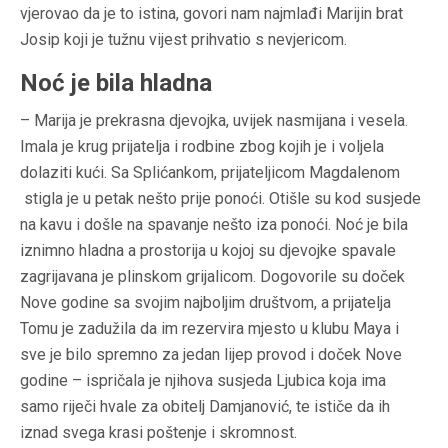
vjerovao da je to istina, govori nam najmlađi Marijin brat
Josip koji je tužnu vijest prihvatio s nevjericom.
Noć je bila hladna
– Marija je prekrasna djevojka, uvijek nasmijana i vesela.
Imala je krug prijatelja i rodbine zbog kojih je i voljela
dolaziti kući. Sa Splićankom, prijateljicom Magdalenom
stigla je u petak nešto prije ponoći. Otišle su kod susjede
na kavu i došle na spavanje nešto iza ponoći. Noć je bila
iznimno hladna a prostorija u kojoj su djevojke spavale
zagrijavana je plinskom grijalicom. Dogovorile su doček
Nove godine sa svojim najboljim društvom, a prijatelja
Tomu je zadužila da im rezervira mjesto u klubu Maya i
sve je bilo spremno za jedan lijep provod i doček Nove
godine – ispričala je njihova susjeda Ljubica koja ima
samo riječi hvale za obitelj Damjanović, te ističe da ih
iznad svega krasi poštenje i skromnost.