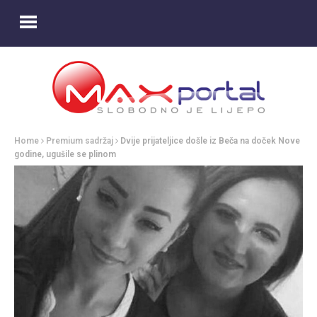
Home
Premium sadržaj
Dvije prijateljice došle iz Beča na doček Nove
godine, ugušile se plinom