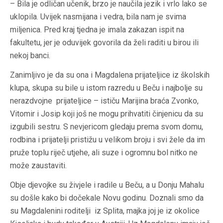
– Bila je odličan učenik, brzo je naučila jezik i vrlo lako se
uklopila. Uvijek nasmijana i vedra, bila nam je svima
miljenica. Pred kraj tjedna je imala zakazan ispit na
fakultetu, jer je oduvijek govorila da želi raditi u birou ili
nekoj banci.
Zanimljivo je da su ona i Magdalena prijateljice iz školskih
klupa, skupa su bile u istom razredu u Beču i najbolje su
nerazdvojne prijateljice – ističu Marijina braća Zvonko,
Vitomir i Josip koji još ne mogu prihvatiti činjenicu da su
izgubili sestru. S nevjericom gledaju prema svom domu,
rodbina i prijatelji pristižu u velikom broju i svi žele da im
pruže toplu riječ utjehe, ali suze i ogromnu bol nitko ne
može zaustaviti.
Obje djevojke su živjele i radile u Beču, a u Donju Mahalu
su došle kako bi dočekale Novu godinu. Doznali smo da
su Magdalenini roditelji iz Splita, majka joj je iz okolice