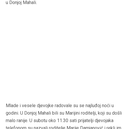
u Donjoj Mahali.
Mlade i vesele djevojke radovale su se najluđoj noći u
godini. U Donjoj Mahali bili su Marijini roditelji, koji su došli
malo ranije. U subotu oko 11.30 sati prijatelji djevojaka
telefonom su nazvali roditelje Marije Damjanović i rekli im