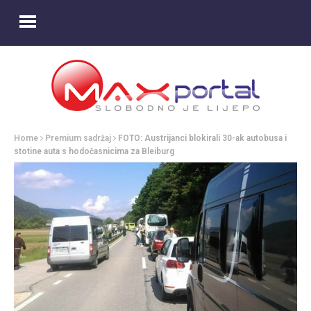
Home
Premium sadržaj
FOTO: Austrijanci blokirali 30-ak autobusa i
stotine auta s hodočasnicima za Bleiburg