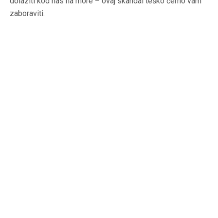
dolaziti kod nas na more – ovaj skandal teško ćemo vam
zaboraviti.