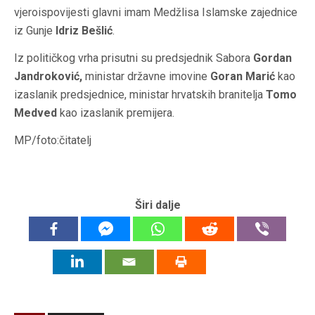
vjeroispovijesti glavni imam Medžlisa Islamske zajednice
iz Gunje
Idriz Bešlić
.
Iz političkog vrha prisutni su predsjednik Sabora
Gordan
Jandroković,
ministar državne imovine
Goran Marić
kao
izaslanik predsjednice, ministar hrvatskih branitelja
Tomo
Medved
kao izaslanik premijera.
MP/foto:čitatelj
Širi dalje