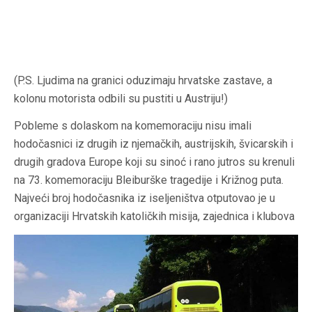
(P.S. Ljudima na granici oduzimaju hrvatske zastave, a
kolonu motorista odbili su pustiti u Austriju!)
Pobleme s dolaskom na komemoraciju nisu imali
hodočasnici iz drugih iz njemačkih, austrijskih, švicarskih i
drugih gradova Europe koji su sinoć i rano jutros su krenuli
na 73. komemoraciju Bleiburške tragedije i Križnog puta.
Najveći broj hodočasnika iz iseljeništva otputovao je u
organizaciji Hrvatskih katoličkih misija, zajednica i klubova