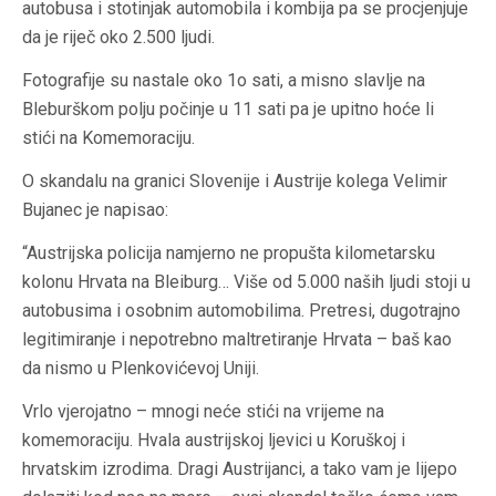
autobusa i stotinjak automobila i kombija pa se procjenjuje
da je riječ oko 2.500 ljudi.
Fotografije su nastale oko 1o sati, a misno slavlje na
Bleburškom polju počinje u 11 sati pa je upitno hoće li
stići na Komemoraciju.
O skandalu na granici Slovenije i Austrije kolega Velimir
Bujanec je napisao:
“Austrijska policija namjerno ne propušta kilometarsku
kolonu Hrvata na Bleiburg… Više od 5.000 naših ljudi stoji u
autobusima i osobnim automobilima. Pretresi, dugotrajno
legitimiranje i nepotrebno maltretiranje Hrvata – baš kao
da nismo u Plenkovićevoj Uniji.
Vrlo vjerojatno – mnogi neće stići na vrijeme na
komemoraciju. Hvala austrijskoj ljevici u Koruškoj i
hrvatskim izrodima. Dragi Austrijanci, a tako vam je lijepo