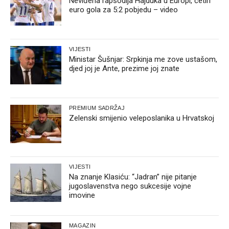
Neviđena rapsodija Hajduka u Europi, četiri
euro gola za 5:2 pobjedu – video
VIJESTI
Ministar Šušnjar: Srpkinja me zove ustašom,
djed joj je Ante, prezime joj znate
PREMIUM SADRŽAJ
Zelenski smijenio veleposlanika u Hrvatskoj
VIJESTI
Na znanje Klasiću: “Jadran” nije pitanje
jugoslavenstva nego sukcesije vojne
imovine
MAGAZIN