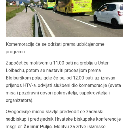
Komemoracija će se održati prema uobičajenome
programu.
Započet će molitvom u 11.00 sati na groblju u Unter-
Loibachu, potom se nastaviti procesijom prema
Bleiburškom polju, gdje će se, od 12.00 sati, uz izravan
prijenos HTV-a, odvijati službeni dio komemoracije (sveta
misa i pozdravni govori pokrovitelja, supokrovitelja i
organizatora).
Ovogodišnje misno slavlje predvodit će zadarski
nadbiskup i predsjednik Hrvatske biskupske konferencije
msgr. dr.
Želimir Puljić.
Molitvu za žrtve islamske