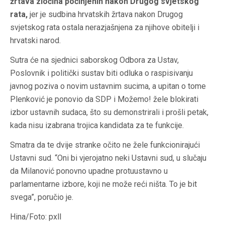
žrtava zločina počinjenih nakon Drugog svjetskog
rata,
jer je sudbina hrvatskih žrtava nakon Drugog
svjetskog rata ostala nerazjašnjena za njihove obitelji i
hrvatski narod.
Sutra će na sjednici saborskog Odbora za Ustav,
Poslovnik i politički sustav biti odluka o raspisivanju
javnog poziva o novim ustavnim sucima, a upitan o tome
Plenković je ponovio da SDP i Možemo! žele blokirati
izbor ustavnih sudaca, što su demonstrirali i prošli petak,
kada nisu izabrana trojica kandidata za te funkcije.
Smatra da te dvije stranke očito ne žele funkcionirajući
Ustavni sud. “Oni bi vjerojatno neki Ustavni sud, u slučaju
da Milanović ponovno upadne protuustavno u
parlamentarne izbore, koji ne može reći ništa. To je bit
svega”, poručio je.
Hina/Foto: pxll