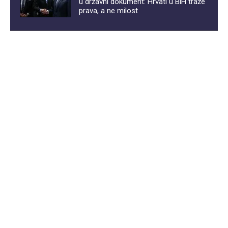
u državni dokument: Hrvati u BiH traže
prava, a ne milost