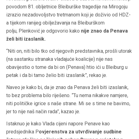
povodom 81. obljetnice Bleiburške tragedije na Mirogoju
izrazio nezadovoljstvo tretmanom koji je doživio od HDZ-
a tijekom ranijeg obilježavanja na Bleiburškom
polju, Plenković je odgovorio kako
nije znao da Penava
želi biti izaslanik.
“Niti on, niti bilo tko od njegovih predstavnika, prošli utorak
(na sastanku stranaka vladajuće koalicije) nije nas
obavijestio o tome da bi on (Penava) htio ići u Bleiburg u
petak i da bi tamo želio biti izaslanik”, rekao je.
Naveo je kako bi, da je znao da Penava želi biti izaslanik,
to bez problema bilo riješeno. “Tu nema nikakve namjere,
niti političke igrice s naše strane. Mi se s time ne bavimo,
jer to nije naš način rada”, kazao je.
Istaknuo je kako Vlada cijeni napore Penave kao
predsjednika P
ovjerenstva za utvrđivanje sudbine