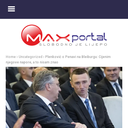
Home
Uncategorized
Plenković o Penavi na Bleiburgu: Cijenim
njegove napore, a to nisam znao