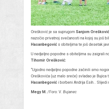
Orešković je sa suprugom
Sanjom Oreškovi
nazočio privatnoj svečanosti na kojoj su još b
Hasanbegović
s obiteljima te još desetak ja
U nedjeljno popodne s obiteljima su zaigrali n
Tihomir Orešković:
“Ugodno nedjeljno popodne začinili smo nogo
Oreškovića (uz malo sreće) svladao je Bujica ti
Hasanbegović
i borbeni Andrija Esih… Slijedi
Megy M.
/Foro: V
. Bujanec