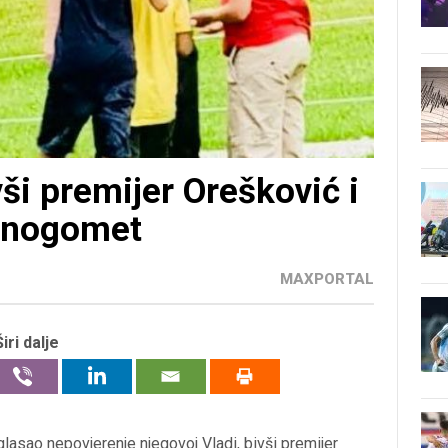
ši premijer Orešković i
 nogomet
MAXPORTAL
Širi dalje
glasao nepovjerenje njegovoj Vladi, bivši premijer