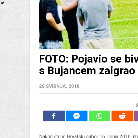
FOTO: Pojavio se biv
s Bujancem zaigrao
28 SVIBNJA, 2018
Nakon što je Hrvatski sabor 16. lipnja 2016. iz