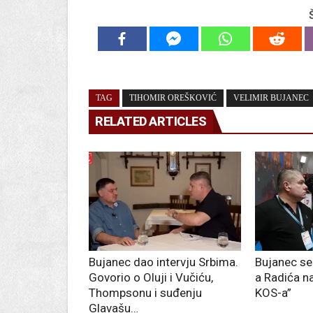
TAG
TIHOMIR OREŠKOVIĆ
VELIMIR BUJANEC
RELATED ARTICLES
Bujanec dao intervju Srbima.
Bujanec se
Govorio o Oluji i Vučiću,
a Radića n
Thompsonu i suđenju
KOS-a”
Glavašu…