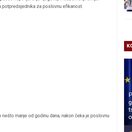
a potpredsjednika za poslovnu efikanost.
K
P
g
t
io nešto manje od godinu dana, nakon čeka je poslovnu
o