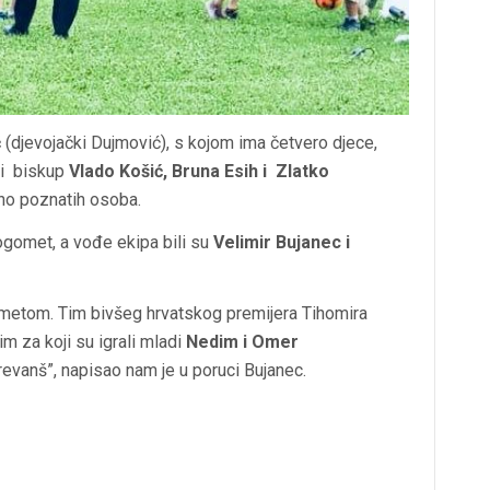
ć
(djevojački Dujmović), s kojom ima četvero djece,
ili biskup
Vlado Košić, Bruna Esih i Zlatko
vno poznatih osoba.
ogomet, a vođe ekipa bili su
Velimir Bujanec i
metom. Tim bivšeg hrvatskog premijera Tihomira
m za koji su igrali mladi
Nedim i Omer
 revanš”, napisao nam je u poruci Bujanec.