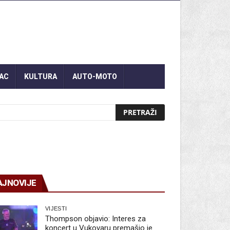
AC
KULTURA
AUTO-MOTO
AJNOVIJE
VIJESTI
Thompson objavio: Interes za
koncert u Vukovaru premašio je