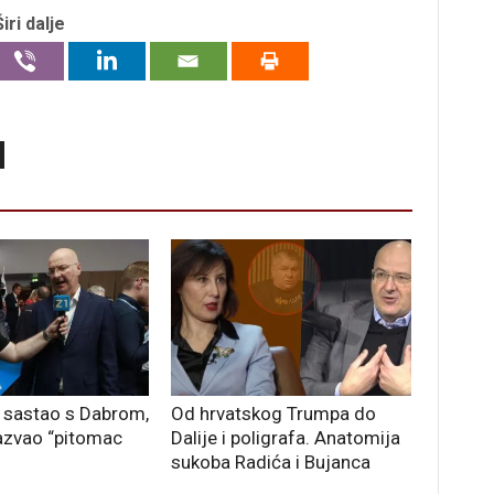
Širi dalje
 sastao s Dabrom,
Od hrvatskog Trumpa do
azvao “pitomac
Dalije i poligrafa. Anatomija
sukoba Radića i Bujanca