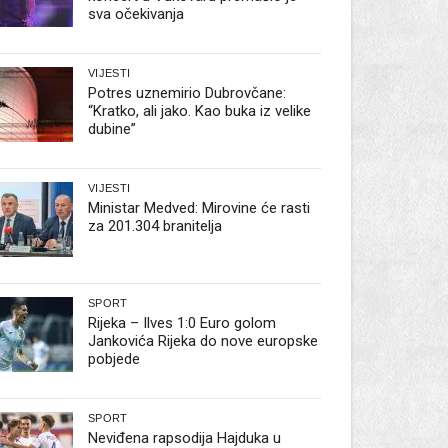
sva očekivanja
VIJESTI
Potres uznemirio Dubrovčane:
“Kratko, ali jako. Kao buka iz velike
dubine”
VIJESTI
Ministar Medved: Mirovine će rasti
za 201.304 branitelja
SPORT
Rijeka – Ilves 1:0 Euro golom
Jankovića Rijeka do nove europske
pobjede
SPORT
Neviđena rapsodija Hajduka u