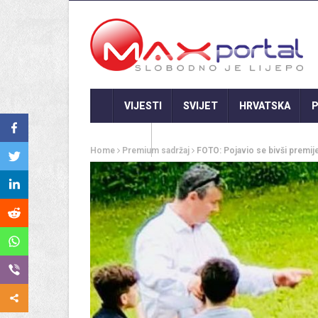
VIJESTI
SVIJET
HRVATSKA
P
GASTRO
Home
Premium sadržaj
FOTO: Pojavio se bivši premi