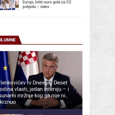
Europi, četiri euro gola za 5:2
pobjedu – video
OLUMNE
lenkovićev tv Dnevnik: Deset
odina vlasti, jedan intervju – i
sunami mržnje koji ga nije ni
krznuo