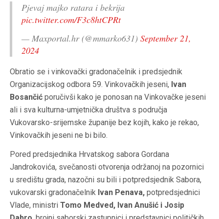
Pjevaj majko ratara i bekrija
pic.twitter.com/F3c8htCPRt
— Maxportal.hr (@mmarko631)
September 21,
2024
Obratio se i vinkovački gradonačelnik i predsjednik
Organizacijskog odbora 59. Vinkovačkih jeseni,
Ivan
Bosančić
poručivši kako je ponosan na Vinkovačke jeseni
ali i sva kulturna-umjetnička društva s područja
Vukovarsko-srijemske županije bez kojih, kako je rekao,
Vinkovačkih jeseni ne bi bilo.
Pored predsjednika Hrvatskog sabora Gordana
Jandrokovića, svečanosti otvorenja održanoj na pozornici
u središtu grada, nazočni su bili i potpredsjednik Sabora,
vukovarski gradonačelnik
Ivan Penava,
potpredsjednici
Vlade, ministri
Tomo Medved, Ivan Anušić i Josip
Dabro
, brojni saborski zastupnici i predstavnici političkih