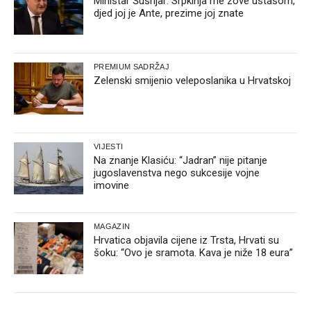
Ministar Šušnjar: Srpkinja me zove ustašom,
djed joj je Ante, prezime joj znate
PREMIUM SADRŽAJ
Zelenski smijenio veleposlanika u Hrvatskoj
VIJESTI
Na znanje Klasiću: “Jadran” nije pitanje
jugoslavenstva nego sukcesije vojne
imovine
MAGAZIN
Hrvatica objavila cijene iz Trsta, Hrvati su
šoku: “Ovo je sramota. Kava je niže 18 eura”