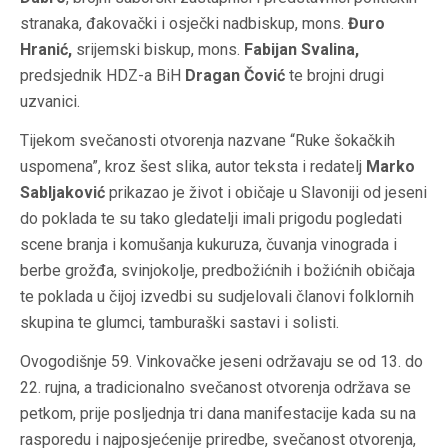
stranaka, đakovački i osječki nadbiskup, mons.
Đuro
Hranić,
srijemski biskup, mons.
Fabijan Svalina,
predsjednik HDZ-a BiH
Dragan Čović
te brojni drugi
uzvanici.
Tijekom svečanosti otvorenja nazvane “Ruke šokačkih
uspomena”, kroz šest slika, autor teksta i redatelj
Marko
Sabljaković
prikazao je život i običaje u Slavoniji od jeseni
do poklada te su tako gledatelji imali prigodu pogledati
scene branja i komušanja kukuruza, čuvanja vinograda i
berbe grožđa, svinjokolje, predbožićnih i božićnih običaja
te poklada u čijoj izvedbi su sudjelovali članovi folklornih
skupina te glumci, tamburaški sastavi i solisti.
Ovogodišnje 59. Vinkovačke jeseni održavaju se od 13. do
22. rujna, a tradicionalno svečanost otvorenja održava se
petkom, prije posljednja tri dana manifestacije kada su na
rasporedu i najposjećenije priredbe, svečanost otvorenja,