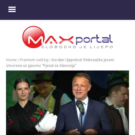
Home
Premium sadržaj
Gordan i ljepotica! Vinkovačke jeseni
otvorene uz pjesmu “Pjevat će Slavonija”