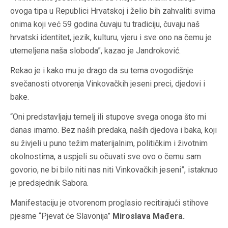
ovoga tipa u Republici Hrvatskoj i želio bih zahvaliti svima
onima koji već 59 godina čuvaju tu tradiciju, čuvaju naš
hrvatski identitet, jezik, kulturu, vjeru i sve ono na čemu je
utemeljena naša sloboda”, kazao je Jandroković.
Rekao je i kako mu je drago da su tema ovogodišnje
svečanosti otvorenja Vinkovačkih jeseni preci, djedovi i
bake.
“Oni predstavljaju temelj ili stupove svega onoga što mi
danas imamo. Bez naših predaka, naših djedova i baka, koji
su živjeli u puno težim materijalnim, političkim i životnim
okolnostima, a uspjeli su očuvati sve ovo o čemu sam
govorio, ne bi bilo niti nas niti Vinkovačkih jeseni”, istaknuo
je predsjednik Sabora.
Manifestaciju je otvorenom proglasio recitirajući stihove
pjesme “Pjevat će Slavonija”
Miroslava Mađera.