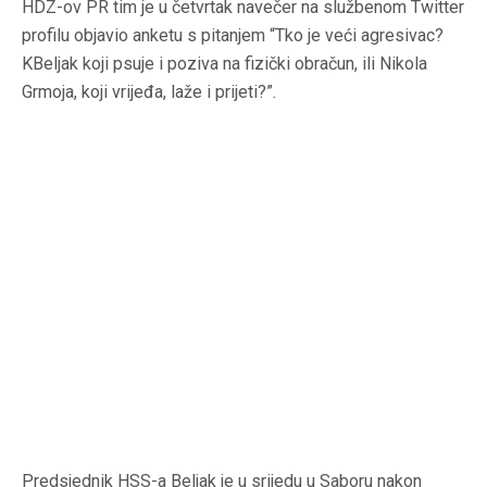
HDZ-ov PR tim je u četvrtak navečer na službenom Twitter
profilu objavio anketu s pitanjem “Tko je veći agresivac?
KBeljak koji psuje i poziva na fizički obračun, ili Nikola
Grmoja, koji vrijeđa, laže i prijeti?”.
Predsjednik HSS-a Beljak je u srijedu u Saboru nakon