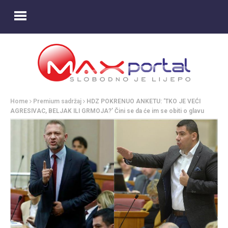
Home
Premium sadržaj
HDZ POKRENUO ANKETU: ‘TKO JE VEĆI
AGRESIVAC, BELJAK ILI GRMOJA?’ Čini se da će im se obiti o glavu