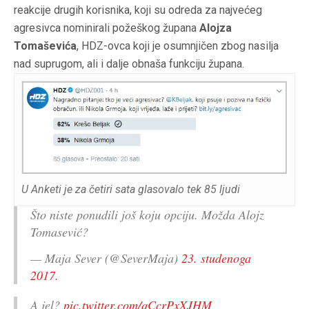
reakcije drugih korisnika, koji su odreda za najvećeg
agresivca nominirali požeškog župana
Alojza
Tomaševića
, HDZ-ovca koji je osumnjičen zbog nasilja
nad suprugom, ali i dalje obnaša funkciju župana.
U Anketi je za četiri sata glasovalo tek 85 ljudi
Što niste ponudili još koju opciju. Možda Alojz
Tomasević?
— Maja Sever (@SeverMaja)
23. studenoga
2017.
A jel?
pic.twitter.com/qCcrPxXJHM