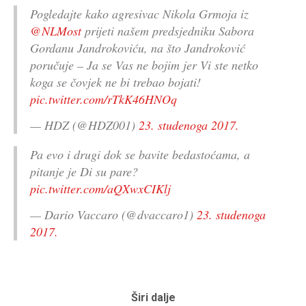
Pogledajte kako agresivac Nikola Grmoja​ iz
@NLMost
prijeti našem predsjedniku Sabora
Gordanu Jandrokoviću, na što Jandroković
poručuje – Ja se Vas ne bojim jer Vi ste netko
koga se čovjek ne bi trebao bojati!
pic.twitter.com/rTkK46HNOq
— HDZ (@HDZ001)
23. studenoga 2017.
Pa evo i drugi dok se bavite bedastoćama, a
pitanje je Di su pare?
pic.twitter.com/aQXwxCIKlj
— Dario Vaccaro (@dvaccaro1)
23. studenoga
2017.
Širi dalje