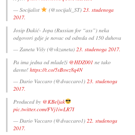
— Socijalist
(@socijali_ST)
23. studenoga
2017.
Josip Đakić- Jopa (Russian for “ass”) neka
odgovori gdje je novac od odreda od 150 duhova
— Zaneta Višy (@vkzaneta)
23. studenoga 2017.
Pa ima jedna od mladeži
@HDZ001
ne tako
davno!
https://t.co/5sBswz8q4N
— Dario Vaccaro (@dvaccaro1)
23. studenoga
2017.
Produced by
@KBeljak
pic.twitter.com/FVj1iwLR7I
— Dario Vaccaro (@dvaccaro1)
22. studenoga
2017.