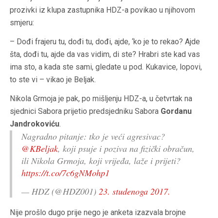
prozivki iz klupa zastupnika HDZ-a povikao u njihovom
smjeru:
– Dođi frajeru tu, dođi tu, dođi, ajde, ‘ko je to rekao? Ajde
šta, dođi tu, ajde da vas vidim, di ste? Hrabri ste kad vas
ima sto, a kada ste sami, gledate u pod. Kukavice, lopovi,
to ste vi – vikao je Beljak.
Nikola Grmoja je pak, po mišljenju HDZ-a, u četvrtak na
sjednici Sabora prijetio predsjedniku Sabora
Gordanu
Jandrokoviću
.
Nagradno pitanje: tko je veći agresivac?
@KBeljak
, koji psuje i poziva na fizički obračun,
ili Nikola Grmoja, koji vrijeđa, laže i prijeti?
https://t.co/7c6gNMohp1
— HDZ (@HDZ001)
23. studenoga 2017.
Nije prošlo dugo prije nego je anketa izazvala brojne