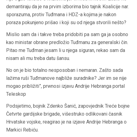
demantiraju da je na prvim izborima bio tajnik Koalicije nar.
sporazuma, protiv Tuđmana i HDZ-a kojima je nakon
poraza pokunjeno prišao i koji su od njega stvorili nešto?
Mislio sam da i takve treba pridobiti pa sam ga ja osobno
kao ministar obrane predložio Tuđmanu za generalski čin.
Pitao me Tuđman jesam li u njega siguran, rekao sam da
nisam ali mu treba datu šansu.
No on je bio totalno nesposoban i nemaran. Zašto sada
lažima ruši Tuđmanove najbliže suradnike? Jer im se nije
mogao približiti”, prwnosi izjavu Andrije Hebranga portal
Teleskop
Podsjetimo, bojnik Zdenko Šanić, zapovjednik Treće bojne
Četvrte gardijske brigade, višestruko odlikovani časnik
Hrvatske vojske, reagirao je na izjave Andrije Hebranga o
Markici Rebiću.