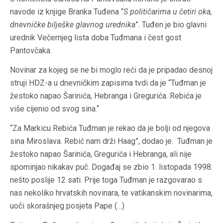
navode iz knjige Branka Tuđena “
S političarima u četiri oka,
dnevničke bilješke glavnog urednika
”. Tuđen je bio glavni
urednik Večernjeg lista doba Tuđmana i čest gost
Pantovčaka.
Novinar za kojeg se ne bi moglo reći da je pripadao desnoj
struji HDZ-a u dnevničkim zapisima tvdi da je “Tuđman je
žestoko napao Šarinića, Hebranga i Gregurića. Rebića je
više cijenio od svog sina.“
“Za Markicu Rebića Tuđman je rekao da je bolji od njegova
sina Miroslava. Rebić nam drži Haag”, dodao je. Tuđman je
žestoko napao Šarinića, Gregurića i Hebranga, ali nije
spominjao nikakav puč. Događaj se zbio 1. listopada 1998.
nešto poslije 12 sati. Prije toga Tuđman je razgovarao s
nas nekoliko hrvatskih novinara, te vatikanskim novinarima,
uoči skorašnjeg posjeta Pape (…)