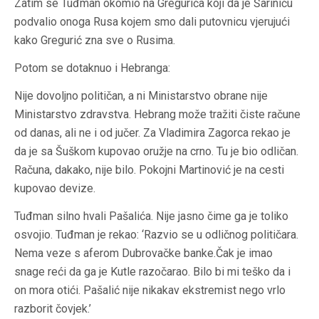
Zatim se Tuđman okomio na Gregurića koji da je Šariniću
podvalio onoga Rusa kojem smo dali putovnicu vjerujući
kako Gregurić zna sve o Rusima.
Potom se dotaknuo i Hebranga:
Nije dovoljno političan, a ni Ministarstvo obrane nije
Ministarstvo zdravstva. Hebrang može tražiti čiste račune
od danas, ali ne i od jučer. Za Vladimira Zagorca rekao je
da je sa Šuškom kupovao oružje na crno. Tu je bio odličan.
Računa, dakako, nije bilo. Pokojni Martinović je na cesti
kupovao devize.
Tuđman silno hvali Pašalića. Nije jasno čime ga je toliko
osvojio. Tuđman je rekao: ‘Razvio se u odličnog političara.
Nema veze s aferom Dubrovačke banke.Čak je imao
snage reći da ga je Kutle razočarao. Bilo bi mi teško da i
on mora otići. Pašalić nije nikakav ekstremist nego vrlo
razborit čovjek.’