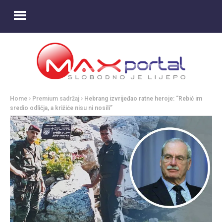
Home
Premium sadržaj
Hebrang izvrijeđao ratne heroje: “Rebić im
sredio odličja, a križiće nisu ni nosili”