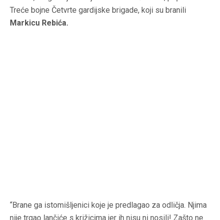
Treće bojne Četvrte gardijske brigade, koji su branili
Markicu Rebića.
“Brane ga istomišljenici koje je predlagao za odličja. Njima
nije trgao lančiće s križicima jer ih nisu ni nosili! Zašto ne