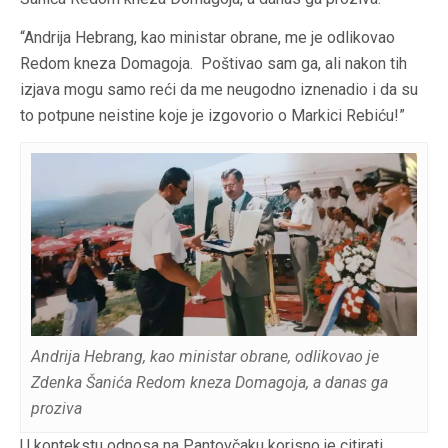
“Andrija Hebrang, kao ministar obrane, me je odlikovao
Redom kneza Domagoja. Poštivao sam ga, ali nakon tih
izjava mogu samo reći da me neugodno iznenadio i da su
to potpune neistine koje je izgovorio o Markici Rebiću!”
Andrija Hebrang, kao ministar obrane, odlikovao je
Zdenka Šanića Redom kneza Domagoja, a danas ga
proziva
U kontekstu odnosa na Pantovčaku korisno je citirati