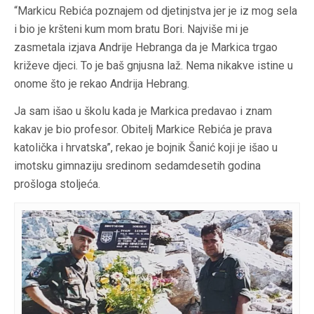
“Markicu Rebića poznajem od djetinjstva jer je iz mog sela
i bio je kršteni kum mom bratu Bori. Najviše mi je
zasmetala izjava Andrije Hebranga da je Markica trgao
križeve djeci. To je baš gnjusna laž. Nema nikakve istine u
onome što je rekao Andrija Hebrang.
Ja sam išao u školu kada je Markica predavao i znam
kakav je bio profesor. Obitelj Markice Rebića je prava
katolička i hrvatska”, rekao je bojnik Šanić koji je išao u
imotsku gimnaziju sredinom sedamdesetih godina
prošloga stoljeća.