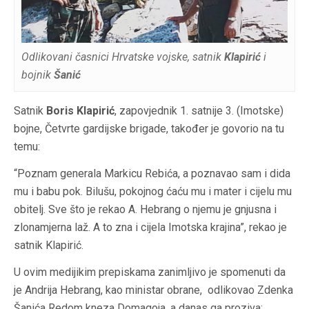
Odlikovani časnici Hrvatske vojske, satnik
Klapirić
i
bojnik
Šanić
Satnik
Boris Klapirić
, zapovjednik 1. satnije 3. (Imotske)
bojne, Četvrte gardijske brigade, također je govorio na tu
temu:
“Poznam generala Markicu Rebića, a poznavao sam i dida
mu i babu pok. Bilušu, pokojnog ćaću mu i mater i cijelu mu
obitelj. Sve što je rekao A. Hebrang o njemu je gnjusna i
zlonamjerna laž. A to zna i cijela Imotska krajina”, rekao je
satnik Klapirić.
U ovim medijikim prepiskama zanimljivo je spomenuti da
je Andrija Hebrang, kao ministar obrane, odlikovao Zdenka
Šanića Redom kneza Domagoja, a danas ga proziva: