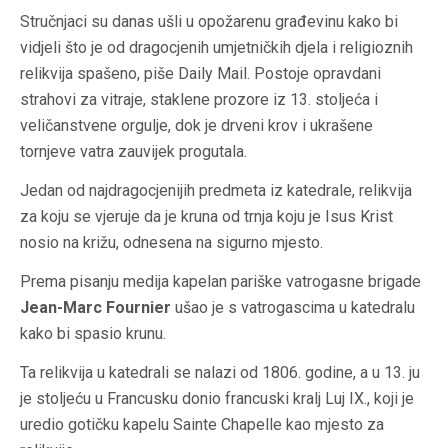
Stručnjaci su danas ušli u opožarenu građevinu kako bi
vidjeli što je od dragocjenih umjetničkih djela i religioznih
relikvija spašeno, piše Daily Mail. Postoje opravdani
strahovi za vitraje, staklene prozore iz 13. stoljeća i
veličanstvene orgulje, dok je drveni krov i ukrašene
tornjeve vatra zauvijek progutala.
Jedan od najdragocjenijih predmeta iz katedrale, relikvija
za koju se vjeruje da je kruna od trnja koju je Isus Krist
nosio na križu, odnesena na sigurno mjesto.
Prema pisanju medija kapelan pariške vatrogasne brigade
Jean-Marc Fournier
ušao je s vatrogascima u katedralu
kako bi spasio krunu.
Ta relikvija u katedrali se nalazi od 1806. godine, a u 13. ju
je stoljeću u Francusku donio francuski kralj Luj IX., koji je
uredio gotičku kapelu Sainte Chapelle kao mjesto za