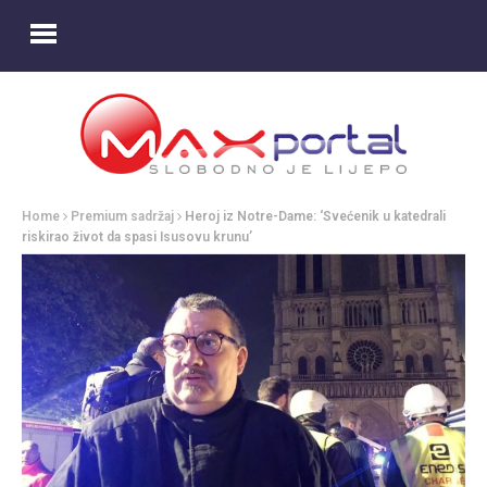
Home
Premium sadržaj
Heroj iz Notre-Dame: ‘Svećenik u katedrali
riskirao život da spasi Isusovu krunu’