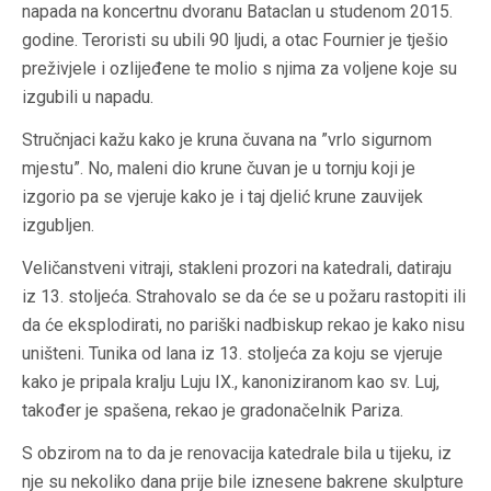
napada na koncertnu dvoranu Bataclan u studenom 2015.
godine. Teroristi su ubili 90 ljudi, a otac Fournier je tješio
preživjele i ozlijeđene te molio s njima za voljene koje su
izgubili u napadu.
Stručnjaci kažu kako je kruna čuvana na ”vrlo sigurnom
mjestu”. No, maleni dio krune čuvan je u tornju koji je
izgorio pa se vjeruje kako je i taj djelić krune zauvijek
izgubljen.
Veličanstveni vitraji, stakleni prozori na katedrali, datiraju
iz 13. stoljeća. Strahovalo se da će se u požaru rastopiti ili
da će eksplodirati, no pariški nadbiskup rekao je kako nisu
uništeni. Tunika od lana iz 13. stoljeća za koju se vjeruje
kako je pripala kralju Luju IX., kanoniziranom kao sv. Luj,
također je spašena, rekao je gradonačelnik Pariza.
S obzirom na to da je renovacija katedrale bila u tijeku, iz
nje su nekoliko dana prije bile iznesene bakrene skulpture