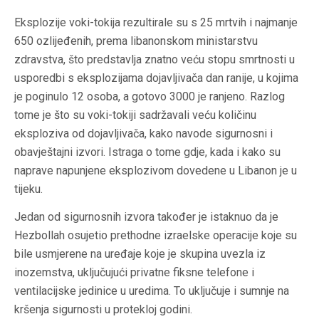
Eksplozije voki-tokija rezultirale su s 25 mrtvih i najmanje
650 ozlijeđenih, prema libanonskom ministarstvu
zdravstva, što predstavlja znatno veću stopu smrtnosti u
usporedbi s eksplozijama dojavljivača dan ranije, u kojima
je poginulo 12 osoba, a gotovo 3000 je ranjeno. Razlog
tome je što su voki-tokiji sadržavali veću količinu
eksploziva od dojavljivača, kako navode sigurnosni i
obavještajni izvori. Istraga o tome gdje, kada i kako su
naprave napunjene eksplozivom dovedene u Libanon je u
tijeku.
Jedan od sigurnosnih izvora također je istaknuo da je
Hezbollah osujetio prethodne izraelske operacije koje su
bile usmjerene na uređaje koje je skupina uvezla iz
inozemstva, uključujući privatne fiksne telefone i
ventilacijske jedinice u uredima. To uključuje i sumnje na
kršenja sigurnosti u protekloj godini.