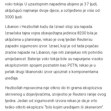
voki-tokija. U uzastopnim napadima ubijeno je 37 ljudi,
uključujući najmanje dvoje djece, a ozlijeđeno je više od
3000 ljudi.
Libanon i Hezbollah kažu da Izrael stoji iza napada.
Izraelska tajna vojna obavještajna jedinica 8200 bila je
uključena u planiranje, rekao je ovaj tjedan Reutersu
zapadni sigurnosni izvor. Izrael, koji je od tada pojačao
zračne napade na Libanon, nije niti zanijekao niti potvrdio
umiješanost. Baterije voki-tokija bile su napunjene visoko
eksplozivnim spojem poznatim kao PETN, rekao je u
petak drugi libanonski izvor upoznat s komponentama
uređaja.
Hezbollah mjesecima nije otkrio do tri grama eksploziva
skrivenog u dojavljivačima, izvijestio je Reuters ranije ovog
tjedna. Jedan od sigurnosnih izvora rekao je da je vrlo
teško otkriti eksploziv “bilo kojim uređajem ili skenerom”.