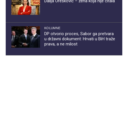
Dalija Orešković – žena koja nije čitala
KOLUMNE
DP otvorio proces, Sabor ga pretvara
u državni dokument: Hrvati u BiH traže
prava, a ne milost