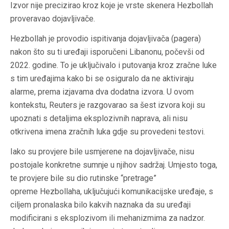
Izvor nije precizirao kroz koje je vrste skenera Hezbollah
proveravao dojavljivače.
Hezbollah je provodio ispitivanja dojavljivača (pagera)
nakon što su ti uređaji isporučeni Libanonu, počevši od
2022. godine. To je uključivalo i putovanja kroz zračne luke
s tim uređajima kako bi se osiguralo da ne aktiviraju
alarme, prema izjavama dva dodatna izvora. U ovom
kontekstu, Reuters je razgovarao sa šest izvora koji su
upoznati s detaljima eksplozivnih naprava, ali nisu
otkrivena imena zračnih luka gdje su provedeni testovi.
Iako su provjere bile usmjerene na dojavljivače, nisu
postojale konkretne sumnje u njihov sadržaj. Umjesto toga,
te provjere bile su dio rutinske “pretrage”
opreme Hezbollaha, uključujući komunikacijske uređaje, s
ciljem pronalaska bilo kakvih naznaka da su uređaji
modificirani s eksplozivom ili mehanizmima za nadzor.