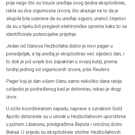
prije nego što su tisuće uređaja ovog tjedna eksplodirale,
rekla su dva sigurnosna izvora, što ukazuje na to da je
skupila bila uvjerena da su uređaji sigurni, unatoč činjenici
da su u tijeku bili pregledi elektroničke opreme kako bi se
identificirale potencijalne prijetnje.
Jedan od članova Hezbollaha dobio je novi pager u
ponedjeljak, a taj uređaj je eksplodirao već sljedeći dan, i
to dok je još uvijek bio zapakiran u svojoj kutiji, prema
tvrdnji jednog od sigurnosnih izvora, piše Reuters.
Pager koji je dan višem članu samo nekoliko dana ranije
ozlijedio je podređenog kad je detonirao, rekao je drugi
izvor.
U očito koordiniranom napadu, naprave s oznakom Gold
Apollo detonirale su u utorak u Hezbollahovim uporištima
u južnom Libanonu, predgrađima Bejruta i istočnoj dolini
Bekaa. U srijedu su eksplodirale stotine Hezbollahovih