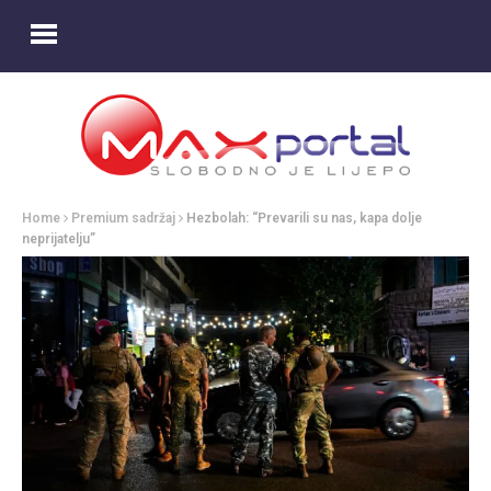
Home
Premium sadržaj
Hezbolah: “Prevarili su nas, kapa dolje
neprijatelju”