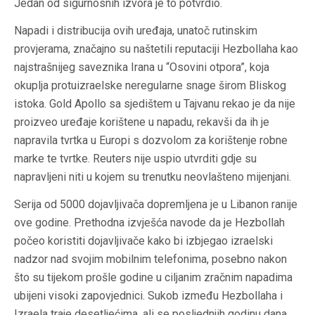
Jedan od sigurnosnih izvora je to potvrdio.
Napadi i distribucija ovih uređaja, unatoč rutinskim
provjerama, značajno su naštetili reputaciji Hezbollaha kao
najstrašnijeg saveznika Irana u “Osovini otpora”, koja
okuplja protuizraelske neregularne snage širom Bliskog
istoka. Gold Apollo sa sjedištem u Tajvanu rekao je da nije
proizveo uređaje korištene u napadu, rekavši da ih je
napravila tvrtka u Europi s dozvolom za korištenje robne
marke te tvrtke. Reuters nije uspio utvrditi gdje su
napravljeni niti u kojem su trenutku neovlašteno mijenjani.
Serija od 5000 dojavljivača dopremljena je u Libanon ranije
ove godine. Prethodna izvješća navode da je Hezbollah
počeo koristiti dojavljivače kako bi izbjegao izraelski
nadzor nad svojim mobilnim telefonima, posebno nakon
što su tijekom prošle godine u ciljanim zračnim napadima
ubijeni visoki zapovjednici. Sukob između Hezbollaha i
Izraela traje desetljećima, ali se posljednjih godinu dana