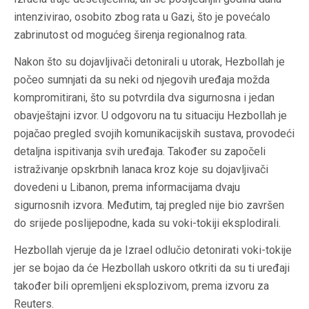
intenzivirao, osobito zbog rata u Gazi, što je povećalo
zabrinutost od mogućeg širenja regionalnog rata.
Nakon što su dojavljivači detonirali u utorak, Hezbollah je
počeo sumnjati da su neki od njegovih uređaja možda
kompromitirani, što su potvrdila dva sigurnosna i jedan
obavještajni izvor. U odgovoru na tu situaciju Hezbollah je
pojačao pregled svojih komunikacijskih sustava, provodeći
detaljna ispitivanja svih uređaja. Također su započeli
istraživanje opskrbnih lanaca kroz koje su dojavljivači
dovedeni u Libanon, prema informacijama dvaju
sigurnosnih izvora. Međutim, taj pregled nije bio završen
do srijede poslijepodne, kada su voki-tokiji eksplodirali.
Hezbollah vjeruje da je Izrael odlučio detonirati voki-tokije
jer se bojao da će Hezbollah uskoro otkriti da su ti uređaji
također bili opremljeni eksplozivom, prema izvoru za
Reuters.