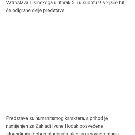
Vatroslava Lisinskoga u utorak 5. i u subotu 9. veljače bit
će odigrane dvije predstave.
Predstave su humanitarnog karaktera, a prihod je
namijenjen za Zakladi Ivane Hodak posvećene
stpendiranju dobrih studenata slabijeg imovnog stanja.