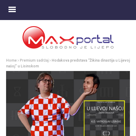
Home
Premium sadržaj
Hodakova predstava “Žikina dinastija u Lijevoj
našoj” u Lisinskom