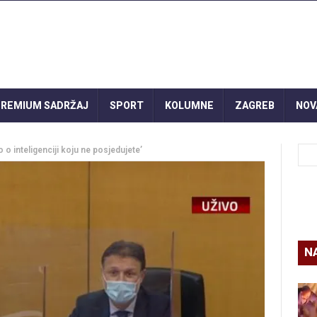
REMIUM SADRŽAJ
SPORT
KOLUMNE
ZAGREB
NOV
 o inteligenciji koju ne posjedujete’
N