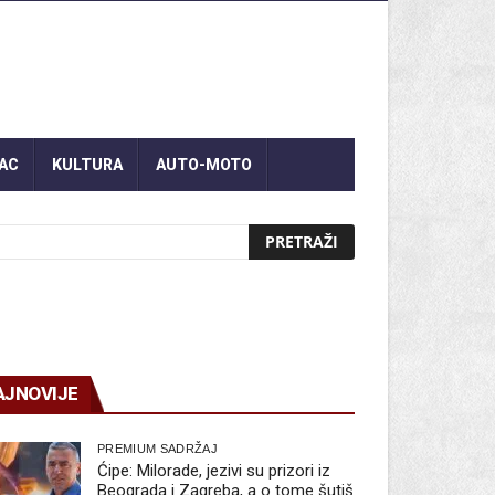
AC
KULTURA
AUTO-MOTO
AJNOVIJE
PREMIUM SADRŽAJ
Ćipe: Milorade, jezivi su prizori iz
Beograda i Zagreba, a o tome šutiš