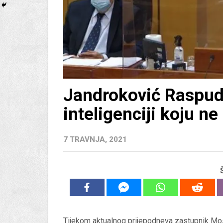
Jandroković Raspudi
inteligenciji koju ne
7 TRAVNJA, 2021
Tijekom aktualnog prijepodneva zastupnik M