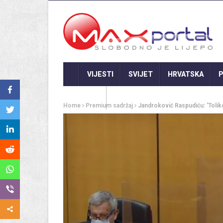
VIJESTI
SVIJET
HRVATSKA
P
GASTRO
Home
Premium sadržaj
Jandroković Raspudiću: ‘Toliko