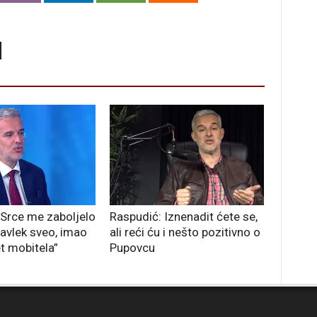
“Srce me zaboljelo
Raspudić: Iznenadit ćete se,
Pavlek sveo, imao
ali reći ću i nešto pozitivno o
t mobitela”
Pupovcu