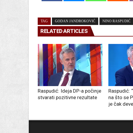
TAG
GODAN JANDROKOVIĆ
NINO RASPUDIĆ
RELATED ARTICLES
Raspudić: Ideja DP-a počinje
Raspudić: 
stvarati pozitivne rezultate
na što se 
je čak deve