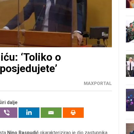
ću: ‘Toliko o
 posjedujete’
MAXPORTAL
Širi dalje
osta
Nino Raspudić
okarakterizirao je dio zastupnika