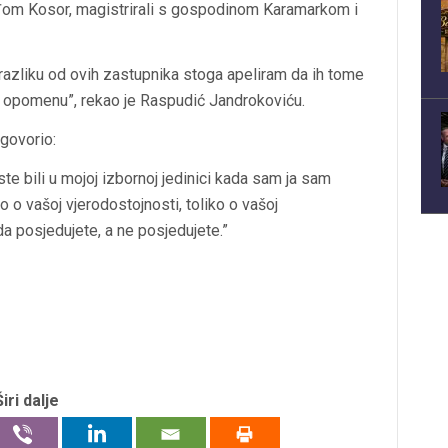
om Kosor, magistrirali s gospodinom Karamarkom i
a razliku od ovih zastupnika stoga apeliram da ih tome
te opomenu”, rekao je Raspudić Jandrokoviću.
govorio:
te bili u mojoj izbornoj jedinici kada sam ja sam
o o vašoj vjerodostojnosti, toliko o vašoj
da posjedujete, a ne posjedujete.”
Širi dalje