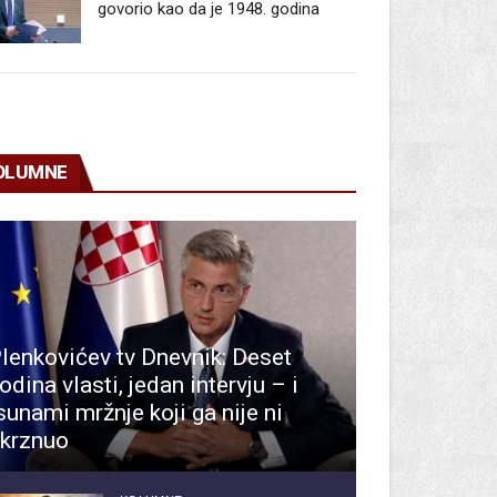
govorio kao da je 1948. godina
OLUMNE
lenkovićev tv Dnevnik: Deset
odina vlasti, jedan intervju – i
sunami mržnje koji ga nije ni
krznuo