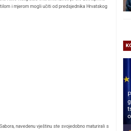
 stilom i mjerom mogli učiti od predsjednika Hrvatskog
K
P
g
t
o
Sabora, navedenu vještinu ste svojedobno maturirali s