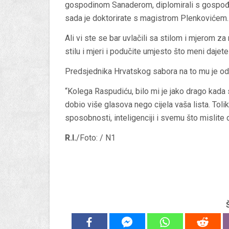
gospodinom Sanaderom, diplomirali s gospođ
sada je doktorirate s magistrom Plenkovićem.
Ali vi ste se bar uvlačili sa stilom i mjerom z
stilu i mjeri i podučite umjesto što meni daje
Predsjednika Hrvatskog sabora na to mu je od
“Kolega Raspudiću, bilo mi je jako drago kada s
dobio više glasova nego cijela vaša lista. Tolik
sposobnosti, inteligenciji i svemu što mislite 
R.I.
/Foto: / N1