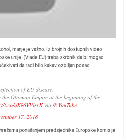
lkohol, manje je važno. Iz brojnih dostupnih video
pske unije (Vlade EU) treba skrbnik da bi mogao
čekivati da radi bilo kakav ozbiljan posao.
eflection of EU disease.
o the Ottoman Empire at the beginning of the
s://t.co/qX96VVisyK
via
@YouTube
vember 17, 2018
nim mrežama ponašanjem predsjednika Europske komisije