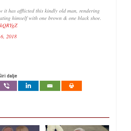
w it has afflicted this kindly old man, rendering
iating himself with one brown & one black shoe.
BwkQRYgZ
6, 2018
Širi dalje