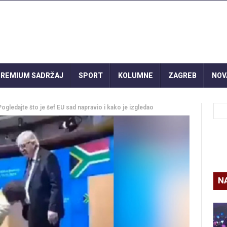
REMIUM SADRŽAJ
SPORT
KOLUMNE
ZAGREB
NOV
edajte što je šef EU sad napravio i kako je izgledao
N