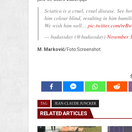
Sciatica is a cruel, cruel disease. See ho
him colour blind, resulting in him humil
We wish him well…
pic.twitter.com/re
— badassday (@badassday)
November 1
M. Marković
/Foto:Screenshot
TAG
JEAN-CLAUDE JUNCKER
RELATED ARTICLES