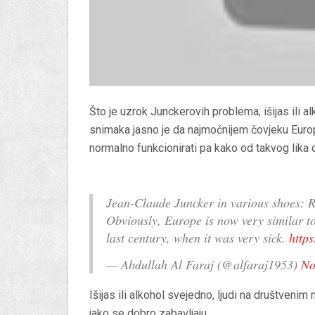
Što je uzrok Junckerovih problema, išijas ili a
snimaka jasno je da najmoćnijem čovjeku Euro
normalno funkcionirati pa kako od takvog lika o
Jean-Claude Juncker in various shoes: R
Obviously, Europe is now very similar t
last century, when it was very sick.
http
— Abdullah Al Faraj (@alfaraj1953)
No
Išijas ili alkohol svejedno, ljudi na društve
jako se dobro zabavljaju.