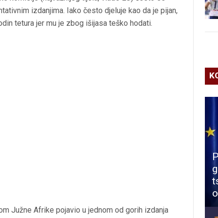
tativnim izdanjima. Iako često djeluje kao da je pijan,
n tetura jer mu je zbog išijasa teško hodati.
K
P
g
t
o
kom Južne Afrike pojavio u jednom od gorih izdanja