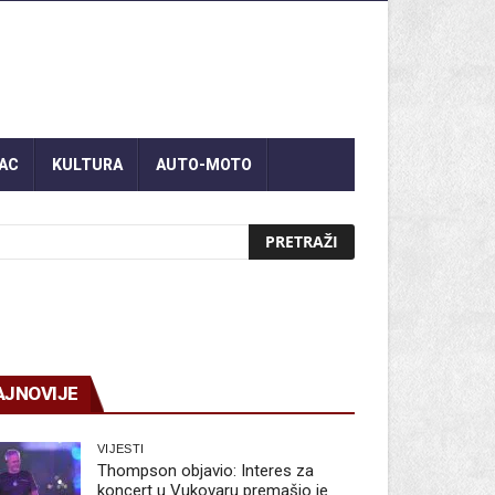
AC
KULTURA
AUTO-MOTO
AJNOVIJE
VIJESTI
Thompson objavio: Interes za
koncert u Vukovaru premašio je