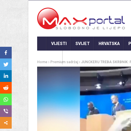
VIJESTI
SVIJET
HRVATSKA
P
GASTRO
Home
Premium sadržaj
JUNCKERU TREBA SKRBNIK: Pogl