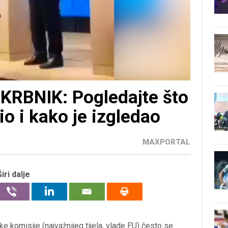
RBNIK: Pogledajte što
io i kako je izgledao
MAXPORTAL
Širi dalje
e komisije (najvažnijeg tijela, vlade EU) često se