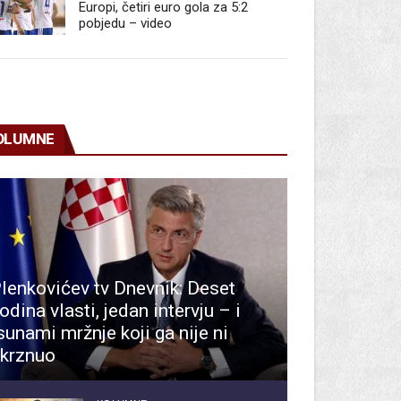
Europi, četiri euro gola za 5:2
pobjedu – video
OLUMNE
lenkovićev tv Dnevnik: Deset
odina vlasti, jedan intervju – i
sunami mržnje koji ga nije ni
krznuo