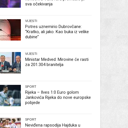
sva očekivanja
VIJESTI
Potres uznemirio Dubrovčane:
“Kratko, ali jako. Kao buka iz velike
dubine”
VIJESTI
Ministar Medved: Mirovine će rasti
za 201.304 branitelja
SPORT
Rijeka – Ilves 1:0 Euro golom
Jankovića Rijeka do nove europske
pobjede
SPORT
Neviđena rapsodija Hajduka u