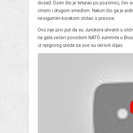
dosad. Osim što je teturao po pozornici, čini s
crnom i drugom smeđom. Nakon što ga je jedna 
nesigurnim korakom otišao s presice.
Ovo nije prvi put da su Junckera uhvatili u sli
na gala večeri povodom NATO summita u Bruxelle
iz njegovog ureda za sve su okrivili išijas.