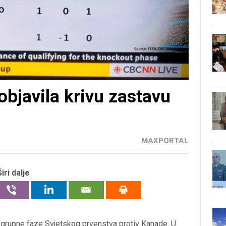
objavila krivu zastavu
MAXPORTAL
Širi dalje
 grupne faze Svjetskog prvenstva protiv Kanade. U