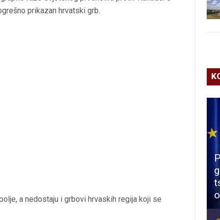
ogrešno prikazan hrvatski grb.
K
P
g
t
o
olje, a nedostaju i grbovi hrvaskih regija koji se