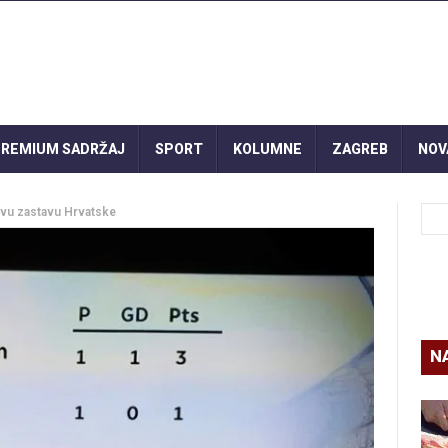
REMIUM SADRŽAJ
SPORT
KOLUMNE
ZAGREB
NOV
rivu zastavu Hrvatske
N