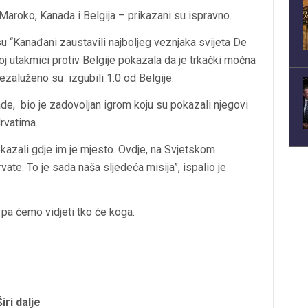
Maroko, Kanada i Belgija – prikazani su ispravno.
 su “Kanađani zaustavili najboljeg veznjaka svijeta De
j utakmici protiv Belgije pokazala da je trkački moćna
ezaluženo su izgubili 1:0 od Belgije.
de, bio je zadovoljan igrom koju su pokazali njegovi
Hrvatima.
azali gdje im je mjesto. Ovdje, na Svjetskom
te. To je sada naša sljedeća misija”, ispalio je
, pa ćemo vidjeti tko će koga.
Širi dalje