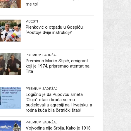
me to!
VIJESTI
Plenković o otpadu u Gospiću:
‘Postoje dvije instrukcije’
PREMIUM SADRŽAJ
Preminuo Marko Stipić, emigrant
koji je 1974. pripremao atentat na
Tita
PREMIUM SADRŽAJ
Logično je da Pupovcu smeta
‘Oluja’: otac i braća su mu
sudjelovali u agresiji na Hrvatsku, a
rodna kuća bila četnički štab!
PREMIUM SADRŽAJ
Vojvodina nije Srbija. Kako je 1918.