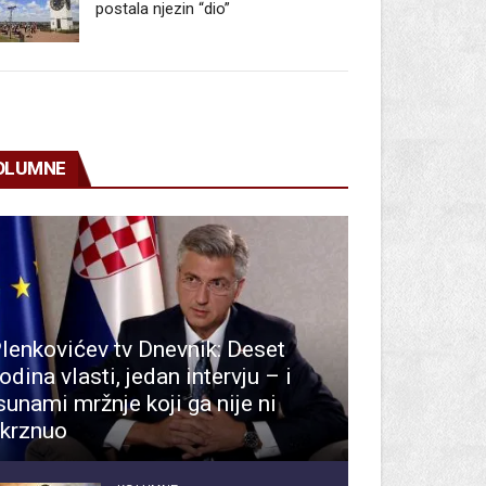
postala njezin “dio”
OLUMNE
lenkovićev tv Dnevnik: Deset
odina vlasti, jedan intervju – i
sunami mržnje koji ga nije ni
krznuo