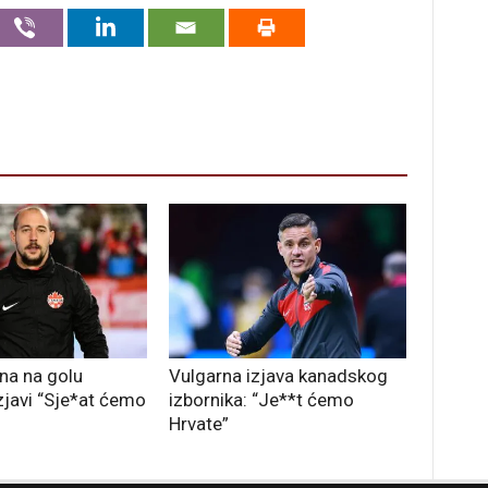
ina na golu
Vulgarna izjava kanadskog
zjavi “Sje*at ćemo
izbornika: “Je**t ćemo
Hrvate”