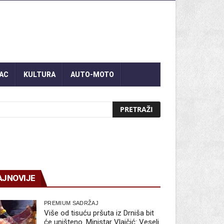
AC
KULTURA
AUTO-MOTO
AJNOVIJE
PREMIUM SADRŽAJ
Više od tisuću pršuta iz Drniša bit
će uništeno. Ministar Vlajčić: Veseli