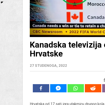
Kanadska televizija 
Hrvatske
27 STUDENOGA, 2022
Hrvatska od 17 sati igra utakmicu drugog kola