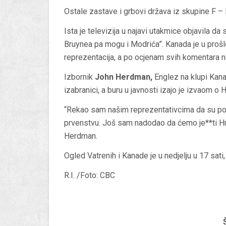
Ostale zastave i grbovi država iz skupine F – 
Ista je televizija u najavi utakmice objavila da
Bruynea pa mogu i Modrića”. Kanada je u prošlo
reprezentacija, a po ocjenam svih komentara n
Izbornik
John Herdman,
Englez na klupi Kana
izabranici, a buru u javnosti izajo je izvaom o 
“Rekao sam našim reprezentativcima da su pok
prvenstvu. Još sam nadodao da ćemo je**ti Hrva
Herdman.
Ogled Vatrenih i Kanade je u nedjelju u 17 sati
R.I. /Foto: CBC