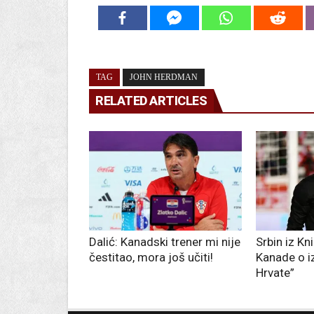
TAG
JOHN HERDMAN
RELATED ARTICLES
Dalić: Kanadski trener mi nije
Srbin iz Kn
čestitao, mora još učiti!
Kanade o i
Hrvate”