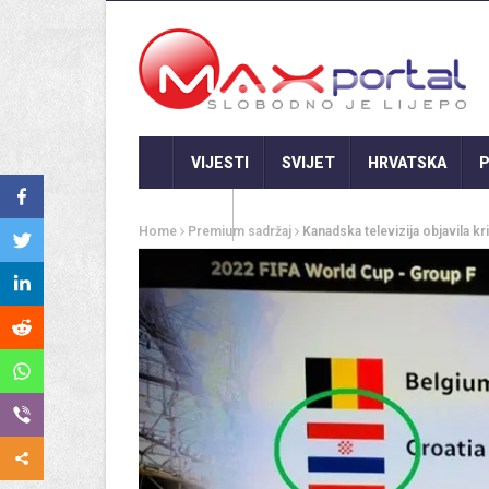
VIJESTI
SVIJET
HRVATSKA
P
GASTRO
Home
Premium sadržaj
Kanadska televizija objavila k