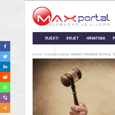
VIJESTI
SVIJET
HRVATSKA
P
GASTRO
Home
Premium sadržaj
MAMIĆ PREKINUO ŠUTNJU: “Do m