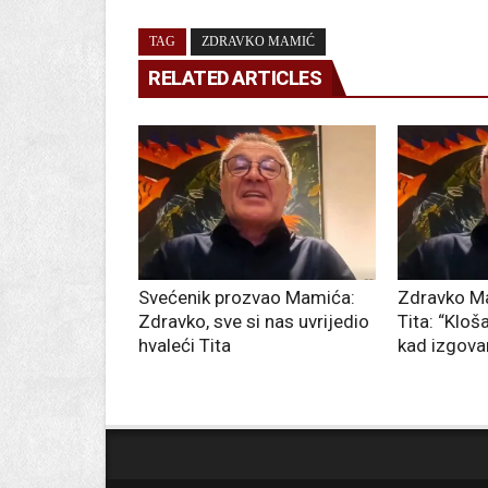
TAG
ZDRAVKO MAMIĆ
RELATED ARTICLES
Svećenik prozvao Mamića:
Zdravko M
Zdravko, sve si nas uvrijedio
Tita: “Kloša
hvaleći Tita
kad izgova