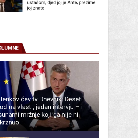
ustašom, djed joj je Ante, prezime
joj znate
OLUMNE
lenkovićev tv Dnevnik: Deset
odina vlasti, jedan intervju – i
sunami mržnje koji ga nije ni
krznuo