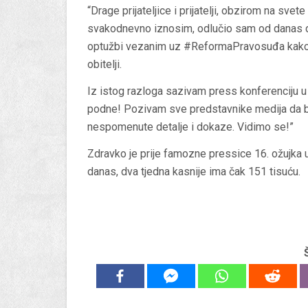
“Drage prijateljice i prijatelji, obzirom na sv
svakodnevno iznosim, odlučio sam od danas do
optužbi vezanim uz #ReformaPravosuđa kako b
obitelji.
Iz istog razloga sazivam press konferenciju u 
podne! Pozivam sve predstavnike medija da bud
nespomenute detalje i dokaze. Vidimo se!”
Zdravko je prije famozne pressice 16. ožujka
danas, dva tjedna kasnije ima čak 151 tisuću.