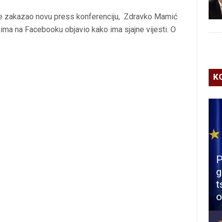
ad je zakazao novu press konferenciju, Zdravko Mamić
eljima na Facebooku objavio kako ima sjajne vijesti. O
K
P
g
t
o