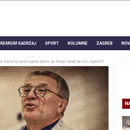
REMIUM SADRŽAJ
SPORT
KOLUMNE
ZAGREB
NOV
ene su došle sjajne vijesti, ne mogu čekati da ovo objavim!”
N