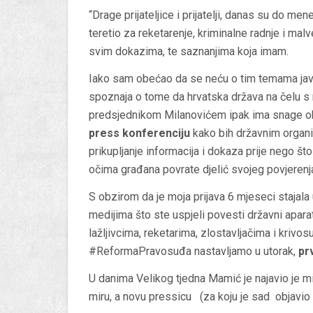
“Drage prijateljice i prijatelji, danas su do me
teretio za reketarenje, kriminalne radnje i malv
svim dokazima, te saznanjima koja imam.
Iako sam obećao da se neću o tim temama javlj
spoznaja o tome da hrvatska država na čelu 
predsjednikom Milanovićem ipak ima snage ob
press konferenciju
kako bih državnim organi
prikupljanje informacija i dokaza prije nego š
očima građana povrate djelić svojeg povjerenj
S obzirom da je moja prijava 6 mjeseci stajala
medijima što ste uspjeli povesti državni apara
lažljivcima, reketarima, zlostavljačima i krivo
#ReformaPravosuđa nastavljamo u utorak,
pr
U danima Velikog tjedna Mamić je najavio je m
miru, a novu pressicu (za koju je sad objavio 