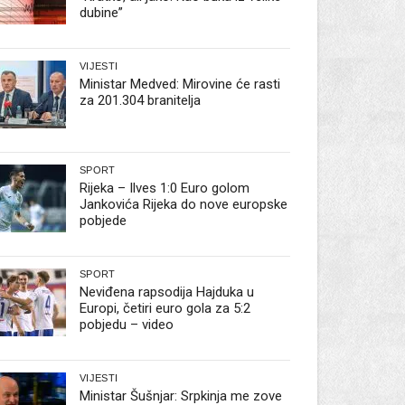
dubine”
VIJESTI
Ministar Medved: Mirovine će rasti
za 201.304 branitelja
SPORT
Rijeka – Ilves 1:0 Euro golom
Jankovića Rijeka do nove europske
pobjede
SPORT
Neviđena rapsodija Hajduka u
Europi, četiri euro gola za 5:2
pobjedu – video
VIJESTI
Ministar Šušnjar: Srpkinja me zove