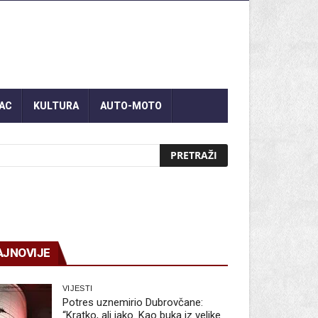
AC
KULTURA
AUTO-MOTO
AJNOVIJE
VIJESTI
Potres uznemirio Dubrovčane:
“Kratko, ali jako. Kao buka iz velike