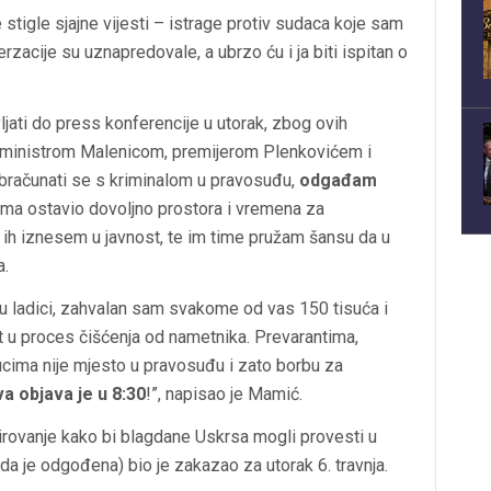
ne stigle sjajne vijesti – istrage protiv sudaca koje sam
erzacije su uznapredovale, a ubrzo ću i ja biti ispitan o
ati do press konferencije u utorak, zbog ovih
s ministrom Malenicom, premijerom Plenkovićem i
računati se s kriminalom u pravosuđu,
odgađam
ma ostavio dovoljno prostora i vremena za
to ih iznesem u javnost, te im time pružam šansu da u
a.
 u ladici, zahvalan sam svakome od vas 150 tisuća i
t u proces čišćenja od nametnika. Prevarantima,
sucima nije mjesto u pravosuđu i zato borbu za
va objava je u 8:30
!”, napisao je Mamić.
irovanje kako bi blagdane Uskrsa mogli provesti u
da je odgođena) bio je zakazao za utorak 6. travnja.