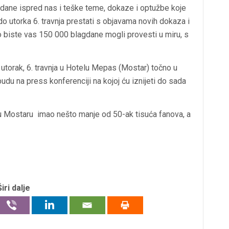
ete dane ispred nas i teške teme, dokaze i optužbe koje
 utorka 6. travnja prestati s objavama novih dokaza i
iste vas 150 000 blagdane mogli provesti u miru, s
utorak, 6. travnja u Hotelu Mepas (Mostar) točno u
u na press konferenciji na kojoj ću iznijeti do sada
 u Mostaru imao nešto manje od 50-ak tisuća fanova, a
Širi dalje