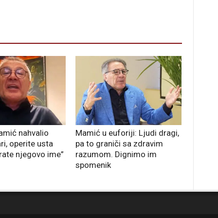
amić nahvalio
Mamić u euforiji: Ljudi dragi,
ri, operite usta
pa to graniči sa zdravim
rate njegovo ime”
razumom. Dignimo im
spomenik