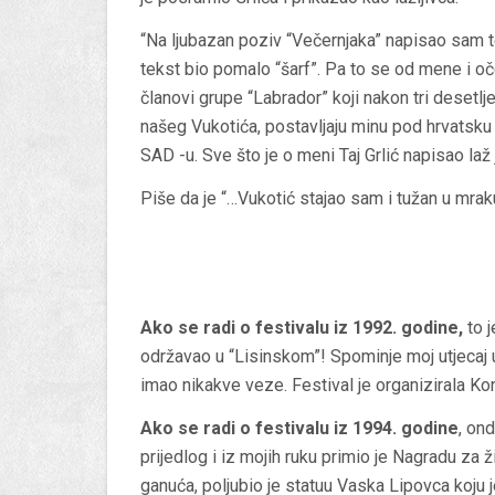
“Na ljubazan poziv “Večernjaka” napisao sam te
tekst bio pomalo “šarf”. Pa to se od mene i o
članovi grupe “Labrador” koji nakon tri desetlj
našeg Vukotića, postavljaju minu pod hrvatsku 
SAD -u. Sve što je o meni Taj Grlić napisao laž 
Piše da je “…Vukotić stajao sam i tužan u mra
Ako se radi o festivalu iz 1992. godine,
to j
održavao u “Lisinskom”! Spominje moj utjecaj 
imao nikakve veze. Festival je organizirala Ko
Ako se radi o festivalu iz 1994. godine
, on
prijedlog i iz mojih ruku primio je Nagradu za 
ganuća, poljubio je statuu Vaska Lipovca koju 