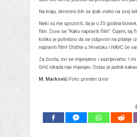
Na kraju, skromno bih se ipak vratio na svoj tek
Neki su me upozorili, da je u 35 godina boravk
film. Zove se “Kako napraviti film”. Čujem, taj 
koliko je potrebno da se odgovori na pitanje i
napraviti film! Otiđite u Hrvatsku i HAVC će va
Za života, svi se mijenjamo i sazrijevamo. I mi
Grlić nikada nije mijenjao. Ostao je jadnik kaka
M. Marković
/Foto: privatni izvor