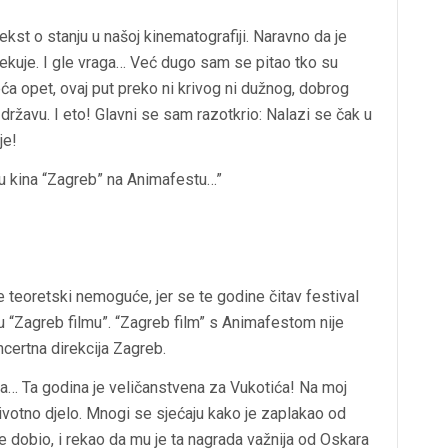
kst o stanju u našoj kinematografiji. Naravno da je
čekuje. I gle vraga… Već dugo sam se pitao tko su
eća opet, ovaj put preko ni krivog ni dužnog, dobrog
državu. I eto! Glavni se sam razotkrio: Nalazi se čak u
je!
ku kina “Zagreb” na Animafestu…”
e teoretski nemoguće, jer se te godine čitav festival
u “Zagreb filmu”. “Zagreb film” s Animafestom nije
ncertna direkcija Zagreb.
da… Ta godina je veličanstvena za Vukotića! Na moj
životno djelo. Mnogi se sjećaju kako je zaplakao od
je dobio, i rekao da mu je ta nagrada važnija od Oskara