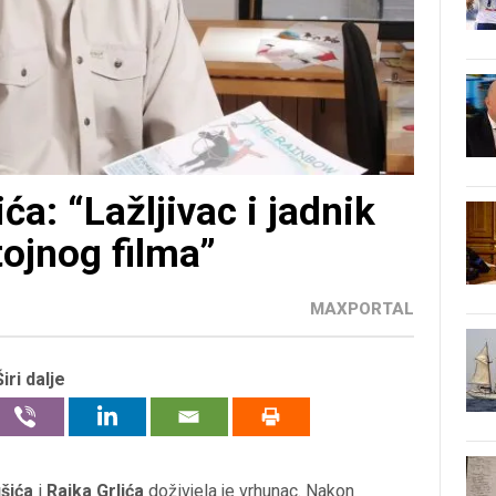
ća: “Lažljivac i jadnik
tojnog filma”
MAXPORTAL
Širi dalje
šića
i
Rajka Grlića
doživjela je vrhunac. Nakon