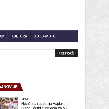
AC
KULTURA
AUTO-MOTO
AJNOVIJE
SPORT
Neviđena rapsodija Hajduka u
Europi, četiri euro gola za 5:2