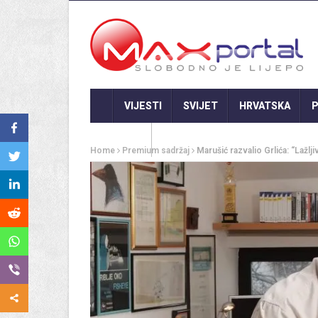
VIJESTI
SVIJET
HRVATSKA
P
GASTRO
Home
Premium sadržaj
Marušić razvalio Grlića: “Lažlj