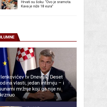
Hrvati su šoku: “Ovo je sramota.
Kava je niže 18 eura”
OLUMNE
lenkovićev tv Dnevnik: Deset
odina vlasti, jedan intervju – i
sunami mržnje koji ga nije ni
krznuo