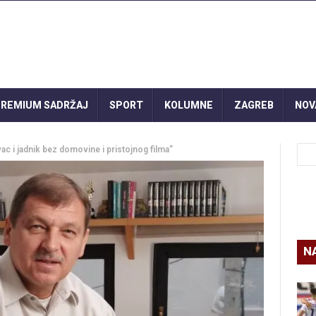
REMIUM SADRŽAJ
SPORT
KOLUMNE
ZAGREB
NOV
ivac i jadnik bez domovine i pristojnog filma”
N