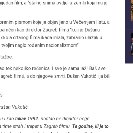
jedan film, a “stalno snima ovdje, u zemlji koja mu je
orenim pismom koje je objavljeno u Večernjem listu, a
pamćen kao direktor Zagreb filma “koji je Dušanu
 škola crtanog filma ikada imala, zabranio ulazak u
sa tvojim naglo rođenim nacionalizmom”.
ptužbe:
ao tek nekoliko rečenica. I sve je sama laž! Baš sve.
agreb filma’, a do njegove smrti, Dušan Vukotić i ja bili
ć:
 Dušan Vukotić.
tu i kao
takav 1992.
postao ne direktor nego
a time strah i trepet u Zagreb filmu.
Te godine, ili je to