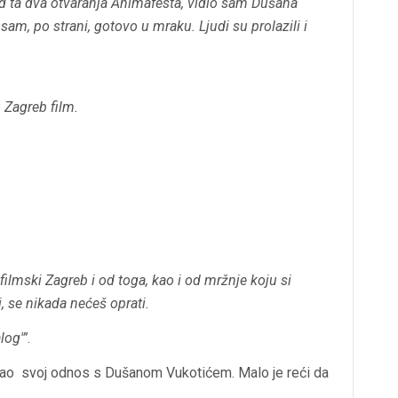
 ta dva otvaranja Animafesta, vidio sam Dušana
am, po strani, gotovo u mraku. Ljudi su prolazili i
 Zagreb film.
filmski Zagreb i od toga, kao i od mržnje koju si
, se nikada nećeš oprati.
log'”
.
isao svoj odnos s Dušanom Vukotićem. Malo je reći da