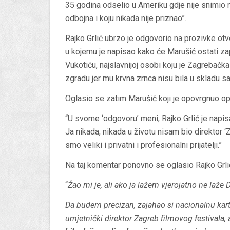
35 godina odselio u Ameriku gdje nije snimio ni
odbojna i koju nikada nije priznao”.
Rajko Grlić ubrzo je odgovorio na prozivke otv
u kojemu je napisao kako će Marušić ostati za
Vukotiću, najslavnijoj osobi koju je Zagrebačka
zgradu jer mu krvna zrnca nisu bila u skladu 
Oglasio se zatim Marušić koji je opovrgnuo o
“U svome ‘odgovoru’ meni, Rajko Grlić je napis
Ja nikada, nikada u životu nisam bio direktor ‘Z
smo veliki i privatni i profesionalni prijatelji.”
Na taj komentar ponovno se oglasio Rajko Grli
“
Žao mi je, ali ako ja lažem vjerojatno ne laže
Da budem precizan, zajahao si nacionalnu kar
umjetnički direktor Zagreb filmovog festivala, 