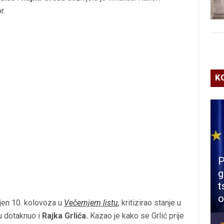
r.
K
P
g
t
o
ljen 10. kolovoza u
Večernjem listu
,
kritizirao stanje u
tu dotaknuo i
Rajka Grlića.
Kazao je kako se Grlić prije