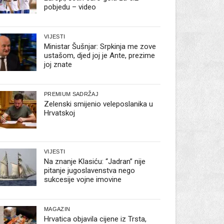
pobjedu – video
VIJESTI
Ministar Šušnjar: Srpkinja me zove
ustašom, djed joj je Ante, prezime
joj znate
PREMIUM SADRŽAJ
Zelenski smijenio veleposlanika u
Hrvatskoj
VIJESTI
Na znanje Klasiću: “Jadran” nije
pitanje jugoslavenstva nego
sukcesije vojne imovine
MAGAZIN
Hrvatica objavila cijene iz Trsta,