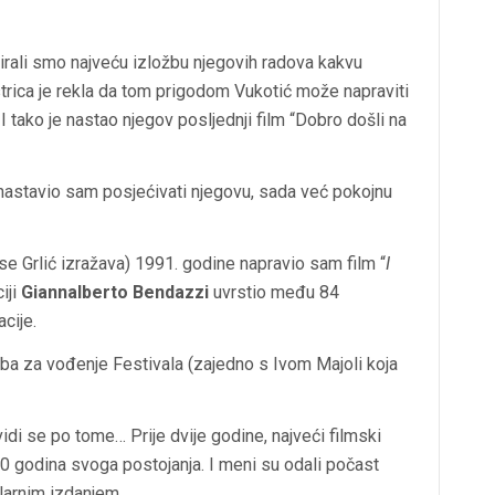
rali smo najveću izložbu njegovih radova kakvu
istrica je rekla da tom prigodom Vukotić može napraviti
 tako je nastao njegov posljednji film “Dobro došli na
, nastavio sam posjećivati njegovu, sada već pokojnu
se Grlić izražava) 1991. godine napravio sam film “
I
ciji
Giannalberto Bendazzi
uvrstio među 84
acije.
a za vođenje Festivala (zajedno s Ivom Majoli koja
vidi se po tome… Prije dvije godine, najveći filmski
e 70 godina svoga postojanja. I meni su odali počast
larnim izdanjem.