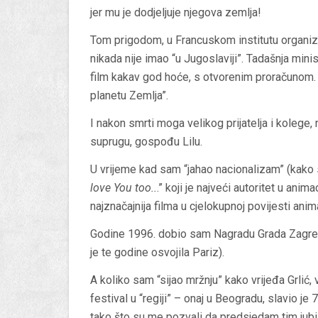
jer mu je dodjeljuje njegova zemlja!
Tom prigodom, u Francuskom institutu organizi
nikada nije imao “u Jugoslaviji”. Tadašnja min
film kakav god hoće, s otvorenim proračunom. I
planetu Zemlja”.
I nakon smrti moga velikog prijatelja i kolege
suprugu, gospođu Lilu.
U vrijeme kad sam “jahao nacionalizam” (kako 
love You too..
.” koji je najveći autoritet u anima
najznačajnija filma u cjelokupnoj povijesti anim
Godine 1996. dobio sam Nagradu Grada Zagreb
je te godine osvojila Pariz).
A koliko sam “sijao mržnju” kako vrijeđa Grlić, 
festival u “regiji” – onaj u Beogradu, slavio j
tako što su me pozvali da predsjedam tim jubi