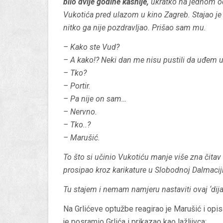
bilo dvije godine kasnije,
ukratko na jednom od
Vukotića pred ulazom u kino Zagreb. Stajao je s
nitko ga nije pozdravljao. Prišao sam mu.
– Kako ste Vud?
– A kako!? Neki dan me nisu pustili da uđem u
– Tko?
– Portir.
– Pa nije on sam…
– Nervno.
– Tko..?
– Marušić.
To što si učinio Vukotiću manje više zna čitav 
prosipao kroz karikature u Slobodnoj Dalmaciji
Tu stajem i nemam namjeru nastaviti ovaj ‘dija
Na Grlićeve optužbe reagirao je Marušić i op
je posramio Grlića i prikazao kao lažljivca: