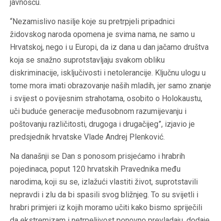
javnošću.
“Nezamislivo nasilje koje su pretrpjeli pripadnici
židovskog naroda opomena je svima nama, ne samo u
Hrvatskoj, nego i u Europi, da iz dana u dan jačamo društva
koja se snažno suprotstavljaju svakom obliku
diskriminacije, isključivosti i netolerancije. Ključnu ulogu u
tome mora imati obrazovanje naših mladih, jer samo znanje
i svijest o povijesnim strahotama, osobito o Holokaustu,
uči buduće generacije međusobnom razumijevanju i
poštovanju različitosti, drugoga i drugačijeg”, izjavio je
predsjednik hrvatske Vlade Andrej Plenković.
Na današnji se Dan s ponosom prisjećamo i hrabrih
pojedinaca, poput 120 hrvatskih Pravednika među
narodima, koji su se, izlažući vlastiti život, suprotstavili
nepravdi i zlu da bi spasili svog bližnjeg. To su svijetli i
hrabri primjeri iz kojih moramo učiti kako bismo spriječili
da ekstremizam i netrpeljivost ponovno prevladaju, dodaje