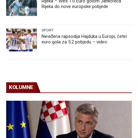
Rijeka – Ilves 1:0 Euro golom Jankovića
Rijeka do nove europske pobjede
SPORT
Neviđena rapsodija Hajduka u Europi, četiri
euro gola za 5:2 pobjedu – video
KOLUMNE