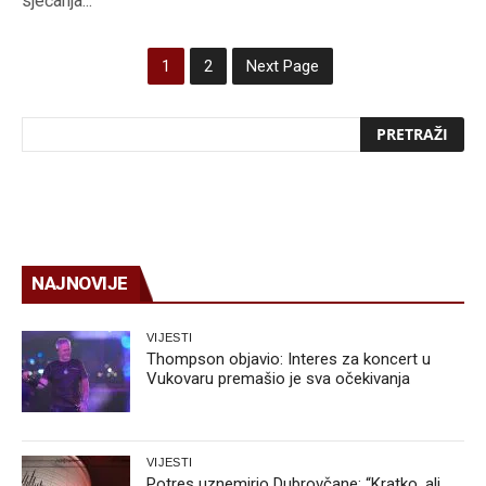
sjećanja...
1
2
Next Page
NAJNOVIJE
VIJESTI
Thompson objavio: Interes za koncert u
Vukovaru premašio je sva očekivanja
VIJESTI
Potres uznemirio Dubrovčane: “Kratko, ali