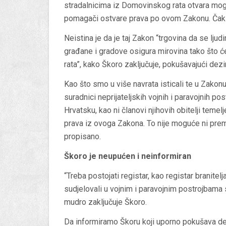
stradalnicima iz Domovinskog rata otvara mogućn
pomagači ostvare prava po ovom Zakonu. Čak št
Neistina je da je taj Zakon “trgovina da se lju
građane i gradove osigura mirovina tako što 
rata”, kako Škoro zaključuje, pokušavajući dezin
Kao što smo u više navrata isticali te u Zakonu 
suradnici neprijateljskih vojnih i paravojnih pos
Hrvatsku, kao ni članovi njihovih obitelji temel
prava iz ovoga Zakona. To nije moguće ni prem
propisano.
Škoro je neupućen i neinformiran
“Treba postojati registar, kao registar branitelja
sudjelovali u vojnim i paravojnim postrojbama s
mudro zaključuje Škoro.
Da informiramo Škoru koji uporno pokušava dezi