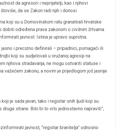
ost da agresori i neprijatelji, kao i njihovi
oviše, da se Zakon radi njih i donosi.
dima koji su u Domovinskom ratu granatirali hrvatske
će dobiti određena prava zakonom o civilnim žrtvama
formirati javnost. Istina je upravo suprotna.
jasno i precizno definirali – pripadnici, pomagači ili
trojbi koji su sudjelovali u oružanoj agresiji na
jem njihova stradavanja, ne mogu ostvariti statuse i
a važećem zakonu, a novim je prijedlogom još jasnije
 koji je sada javan, tako i registar onih ljudi koji su
 druge strane. Bilo bi to vrlo jednostavno napraviti”,
nformirati javnost, “registar branitelja” odnosno