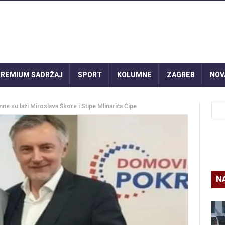
REMIUM SADRŽAJ
SPORT
KOLUMNE
ZAGREB
NOV
mne su laži Miroslava Škore i Stipe Mlinarića Ćipe
N