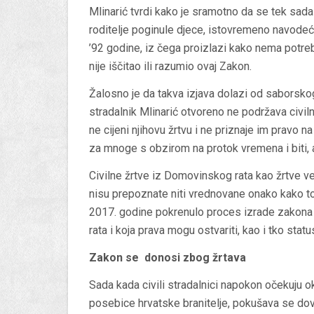
Mlinarić tvrdi kako je sramotno da se tek sada 
roditelje poginule djece, istovremeno navode
’92 godine, iz čega proizlazi kako nema potre
nije iščitao ili razumio ovaj Zakon.
Žalosno je da takva izjava dolazi od saborskog 
stradalnik Mlinarić otvoreno ne podržava civi
ne cijeni njihovu žrtvu i ne priznaje im pravo 
za mnoge s obzirom na protok vremena i biti, a
Civilne žrtve iz Domovinskog rata kao žrtve v
nisu prepoznate niti vrednovane onako kako to z
2017. godine pokrenulo proces izrade zakona 
rata i koja prava mogu ostvariti, kao i tko stat
Zakon se donosi zbog žrtava
Sada kada civili stradalnici napokon očekuju 
posebice hrvatske branitelje, pokušava se dov