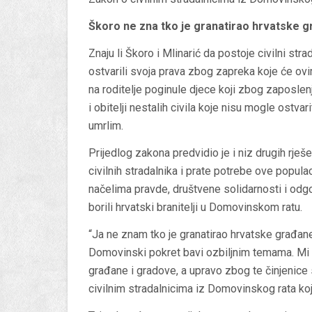
Škoro ne zna tko je granatirao hrvatske 
Znaju li Škoro i Mlinarić da postoje civilni str
ostvarili svoja prava zbog zapreka koje će ov
na roditelje poginule djece koji zbog zaposlenja
i obitelji nestalih civila koje nisu mogle ostvar
umrlim.
Prijedlog zakona predvidio je i niz drugih rj
civilnih stradalnika i prate potrebe ove popula
načelima pravde, društvene solidarnosti i odg
borili hrvatski branitelji u Domovinskom ratu.
“Ja ne znam tko je granatirao hrvatske građane
Domovinski pokret bavi ozbiljnim temama. Mi 
građane i gradove, a upravo zbog te činjenice
civilnim stradalnicima iz Domovinskog rata koji