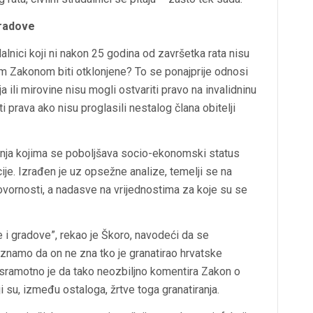
gradove
adalnici koji ni nakon 25 godina od završetka rata nisu
im Zakonom biti otklonjene? To se ponajprije odnosi
 ili mirovine nisu mogli ostvariti pravo na invalidninu
iti prava ako nisu proglasili nestalog člana obitelji
ešenja kojima se poboljšava socio-ekonomski status
cije. Izrađen je uz opsežne analize, temelji se na
ovornosti, a nadasve na vrijednostima za koje su se
 i gradove”, rekao je Škoro, navodeći da se
znamo da on ne zna tko je granatirao hrvatske
 sramotno je da tako neozbiljno komentira Zakon o
 su, između ostaloga, žrtve toga granatiranja.