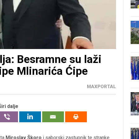
lja: Besramne su laži
ipe Mlinarića Ćipe
MAXPORTAL
Širi dalje
eta
Miroslav Škoro
i saborski zastupnik te stranke