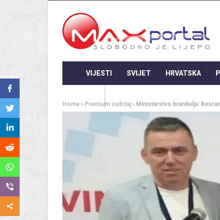
VIJESTI
SVIJET
HRVATSKA
P
GASTRO
Home
Premium sadržaj
Ministarstvo branitelja: Besra