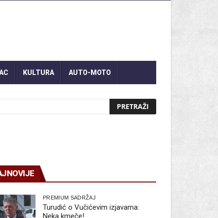
AC
KULTURA
AUTO-MOTO
AJNOVIJE
PREMIUM SADRŽAJ
Turudić o Vučićevim izjavama:
Neka kmeče!