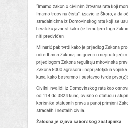
“Imamo zakon o civilnim žrtvama rata koji mora
Imamo trgovinu čistu”, izjavio je Škoro, a da oč
stradalnicima iz Domovinskog rata koji se usud
hrvatsku javnost kako će temeljem toga Zakona 
niti predviđen.
Mlinarić pak tvrdi kako je prijedlog Zakona pr
odredbama Zakona, on govori o nepostojećim m
prijedlogom Zakona reguliraju mirovinska prava
Zakona 8000 agresora i neprijateljskih vojnika
kuna, kako besramno i sustavno tvrde prvo(z
Civilni invalidi iz Domovinskog rata kao osno
od 114 do 3824 kune, ovisno o statusu i stupn
korisnika statusnih prava u punoj primjeni Zako
stradalih i nestalih civila.
Žalosna je izjava saborskog zastupnika