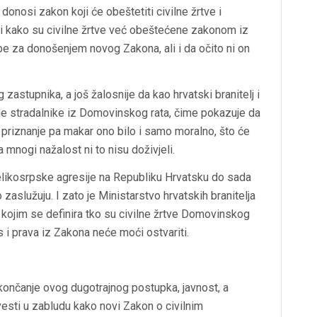
donosi zakon koji će obeštetiti civilne žrtve i
ći kako su civilne žrtve već obeštećene zakonom iz
be za donošenjem novog Zakona, ali i da očito ni on
zastupnika, a još žalosnije da kao hrvatski branitelj i
lne stradalnike iz Domovinskog rata, čime pokazuje da
na priznanje pa makar ono bilo i samo moralno, što će
 mnogi nažalost ni to nisu doživjeli.
elikosrpske agresije na Republiku Hrvatsku do sada
aslužuju. I zato je Ministarstvo hrvatskih branitelja
kojim se definira tko su civilne žrtve Domovinskog
us i prava iz Zakona neće moći ostvariti.
okončanje ovog dugotrajnog postupka, javnost, a
esti u zabludu kako novi Zakon o civilnim