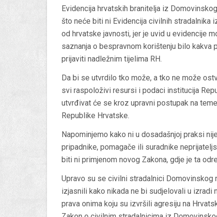
Evidencija hrvatskih branitelja iz Domovinskog
što neće biti ni Evidencija civilnih stradalnik
od hrvatske javnosti, jer je uvid u evidencije 
saznanja o bespravnom korištenju bilo kakva
prijaviti nadležnim tijelima RH.
Da bi se utvrdilo tko može, a tko ne može ostva
svi raspoloživi resursi i podaci institucija Re
utvrđivat će se kroz upravni postupak na temel
Republike Hrvatske.
Napominjemo kako ni u dosadašnjoj praksi nij
pripadnike, pomagače ili suradnike neprijateljs
biti ni primjenom novog Zakona, gdje je ta odre
Upravo su se civilni stradalnici Domovinskog
izjasnili kako nikada ne bi sudjelovali u izradi
prava onima koju su izvršili agresiju na Hrvat
Zakon o civilnim stradalnicima iz Domovinskog r