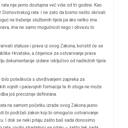
 rata nije javno dostupna već više od tri godine. Kao
a iz Domovinskog rata. I ne zato da bismo nešto skrivali
moguć na traženje službenih tijela pa ako netko ima
 prava, ima ne samo mogućnost nego i obvezu to
rivati statuse i prava iz ovog Zakona, koristit će se
publike Hrvatske, a činjenice za ostvarivanje prava
ju dokumentacije izdane isključivo od nadležnih tijela
e bilo poteškoća s utvrđivanjem zapreka za
kih vojnih i paravojnih formacija te ih stoga ne može
dba još preciznije definirana.
 rata na samom početku izrade ovog Zakona jasno
 niti bi podržali zakon koji bi omogućio ostvarivanje
sku. I dok se neki pitaju zašto baš sada donosimo
ata, civilni stradalnici se pitaju – zašto tek sada.