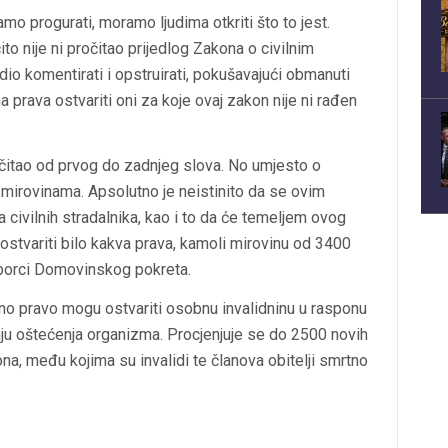
mo progurati, moramo ljudima otkriti što to jest.
ito nije ni pročitao prijedlog Zakona o civilnim
io komentirati i opstruirati, pokušavajući obmanuti
prava ostvariti oni za koje ovaj zakon nije ni rađen
očitao od prvog do zadnjeg slova. No umjesto o
irovinama. Apsolutno je neistinito da se ovim
 civilnih stradalnika, kao i to da će temeljem ovog
 ostvariti bilo kakva prava, kamoli mirovinu od 3400
)borci Domovinskog pokreta.
vno pravo mogu ostvariti osobnu invalidninu u rasponu
ju oštećenja organizma. Procjenjuje se do 2500 novih
na, među kojima su invalidi te članova obitelji smrtno