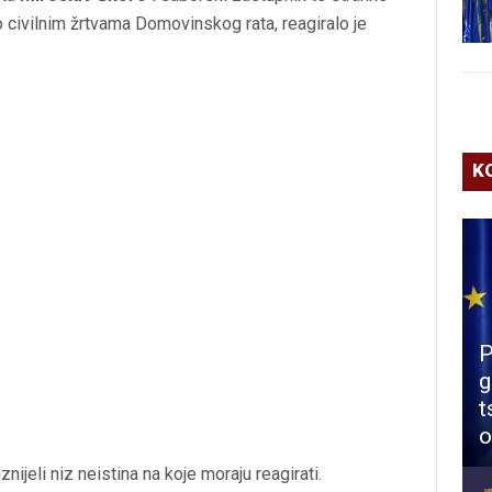
o civilnim žrtvama Domovinskog rata, reagiralo je
K
P
g
t
o
nijeli niz neistina na koje moraju reagirati.