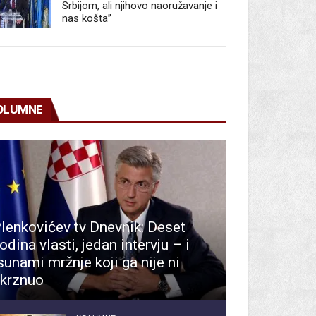
Srbijom, ali njihovo naoružavanje i
nas košta”
OLUMNE
lenkovićev tv Dnevnik: Deset
odina vlasti, jedan intervju – i
sunami mržnje koji ga nije ni
krznuo