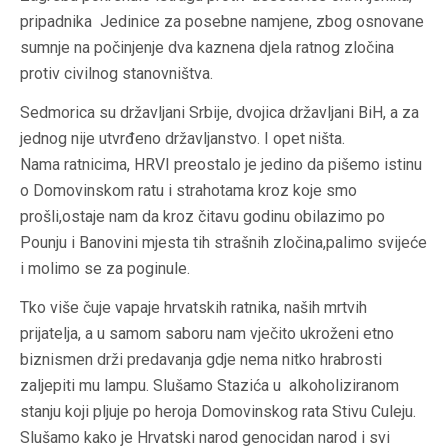
pripadnika Jedinice za posebne namjene, zbog osnovane
sumnje na počinjenje dva kaznena djela ratnog zločina
protiv civilnog stanovništva.
Sedmorica su državljani Srbije, dvojica državljani BiH, a za
jednog nije utvrđeno državljanstvo. I opet ništa.
Nama ratnicima, HRVI preostalo je jedino da pišemo istinu
o Domovinskom ratu i strahotama kroz koje smo
prošli,ostaje nam da kroz čitavu godinu obilazimo po
Pounju i Banovini mjesta tih strašnih zločina,palimo svijeće
i molimo se za poginule.
Tko više čuje vapaje hrvatskih ratnika, naših mrtvih
prijatelja, a u samom saboru nam vječito ukroženi etno
biznismen drži predavanja gdje nema nitko hrabrosti
zaljepiti mu lampu. Slušamo Stazića u alkoholiziranom
stanju koji pljuje po heroja Domovinskog rata Stivu Culeju.
Slušamo kako je Hrvatski narod genocidan narod i svi