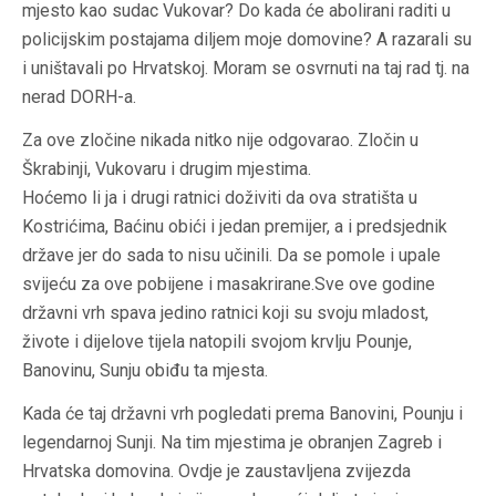
mjesto kao sudac Vukovar? Do kada će abolirani raditi u
policijskim postajama diljem moje domovine? A razarali su
i uništavali po Hrvatskoj. Moram se osvrnuti na taj rad tj. na
nerad DORH-a.
Za ove zločine nikada nitko nije odgovarao. Zločin u
Škrabinji, Vukovaru i drugim mjestima.
Hoćemo li ja i drugi ratnici doživiti da ova stratišta u
Kostrićima, Baćinu obići i jedan premijer, a i predsjednik
države jer do sada to nisu učinili. Da se pomole i upale
svijeću za ove pobijene i masakrirane.Sve ove godine
državni vrh spava jedino ratnici koji su svoju mladost,
živote i dijelove tijela natopili svojom krvlju Pounje,
Banovinu, Sunju obiđu ta mjesta.
Kada će taj državni vrh pogledati prema Banovini, Pounju i
legendarnoj Sunji. Na tim mjestima je obranjen Zagreb i
Hrvatska domovina. Ovdje je zaustavljena zvijezda