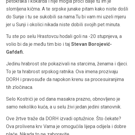
petokraka i kokarda i nije mogla proći dalje tu im je
slomljena kičma. A te srpske junake pitam kako niste došli
do Sunje i tu se sukobili sa nama.Tu bi vam mi uzeli mjeru
jer u Sunji i okolici nikada niste dobili svojih pet minuta.
Tu ste po selu Hrastovcu hodali goli na -20 stupnjeva, a
volio bi da je među tim bio i taj
Stevan Borojević-
Gafdafi.
Jedinu hrabrost ste pokazivali na starcima, ženama i djeci.
To je ta hrabrost srpskog ratnika. Ova imena prozivaju
DORH i pravosuđe da napokon krenu sa procesuiranjima
tih zločinaca.
Selo Kostrići je od dana masakra prazno, obnovljeno je
samo nekoliko kuća, a u selu živi jedan jedini stanovnik.
Ove žrtve traže da DORH izvadi optužnice. Što čekate?
Ova prolivena krv Vama je omogućila lijepa odijela i dobre
plaće. Nikada to ne zaboravite.