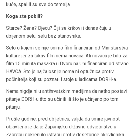
kuće, spalili su sve do temelja.
Koga ste pobili?
Starce? Žene? Djecu? Čiji se krikovi i danas čuju u
ubijenom selu, selu bez stanovnika.
Selo o kojem se nije snimo film financiran od Ministarstva
kulture jer za takav film nema novaca. Ali novaca je bilo za
film 15 minuta masakra u Dvoru na Uni financiran od strane
HAVCA. Što je najžalosnije nema ni optužnica protiv
počinitelja koji su poznati i stoje u ladicama DORH-a.
Nema nigdje ni u antihrvatskim medijima da netko postavi
pitanje DORH-u što su učinili ili što je učinjeno po tom
pitanju.
Prošle godine, pred obljetnicu, valjda da smire javnost,
objavljeno je da je Županijsko državno odvjetništvo u
Zagrebu pokrenulo istragu protiv desetorice okrivljenika,