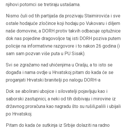
njihovi potomci se tretiraju ustašama.
Nismo čuli od tih partijaša da prozivaju Staimirovića i sve
ostale hodajuće zločince koji hodaju po Vukovaru i diljem
naše domovine, a DORH protiv takvih odbacuje optužnice
dok nas pojedine dragovoljce taj isti DORH poziva putem
policije na informativne razgovore i to nakon 26 godina (i
sam sam pozvan više puta u PU Sisak).
Svi se zgražamo nad uhićenjima u Orašju, a to isto se
događa i nama ovdje u Hrvatskoj pitam do kada će se
proganjati Hrvatski branitelji po nalogu DORH-a
Dok se abolirani ubojice i silovatelji pojavljuju kao i
saborski zastupnici, a neki od tih dobivaju i mirovine iz
državnog proračuna kao nagradu što su rušili,palili i ubijali
po Hrvatskoj.
Pitam do kada će sutkinja iz Srbije dolaziti na radno