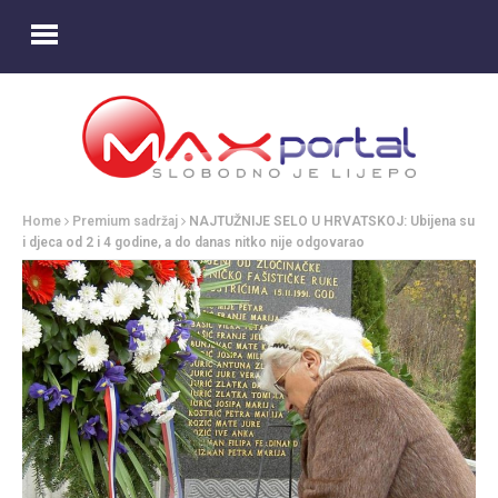
Home
Premium sadržaj
NAJTUŽNIJE SELO U HRVATSKOJ: Ubijena su
i djeca od 2 i 4 godine, a do danas nitko nije odgovarao