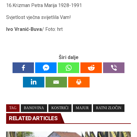
16.Krizman Petra Marija 1928-1991
Svjetlost vječna svijetlila Vam!
Ivo Vranić-Buva
/ Foto: hrt
Širi dalje
TAG
BANOVINA
KOSTRIĆI
MAJUR
RATNI ZLOČIN
RELATED ARTICLES