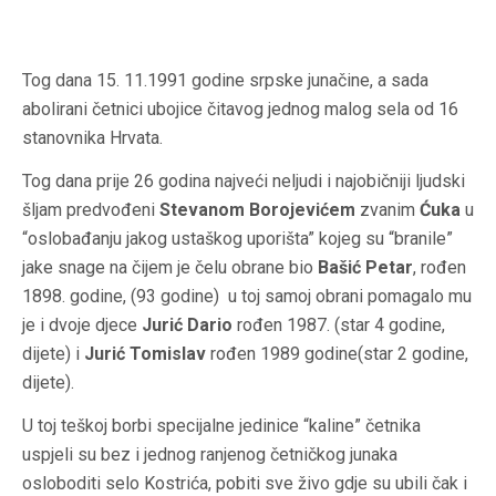
Tog dana 15. 11.1991 godine srpske junačine, a sada
abolirani četnici ubojice čitavog jednog malog sela od 16
stanovnika Hrvata.
Tog dana prije 26 godina najveći neljudi i najobičniji ljudski
šljam predvođeni
Stevanom Borojevićem
zvanim
Ćuka
u
“oslobađanju jakog ustaškog uporišta” kojeg su “branile”
jake snage na čijem je čelu obrane bio
Bašić Petar
, rođen
1898. godine, (93 godine) u toj samoj obrani pomagalo mu
je i dvoje djece
Jurić Dario
rođen 1987. (star 4 godine,
dijete) i
Jurić Tomislav
rođen 1989 godine(star 2 godine,
dijete).
U toj teškoj borbi specijalne jedinice “kaline” četnika
uspjeli su bez i jednog ranjenog četničkog junaka
osloboditi selo Kostrića, pobiti sve živo gdje su ubili čak i