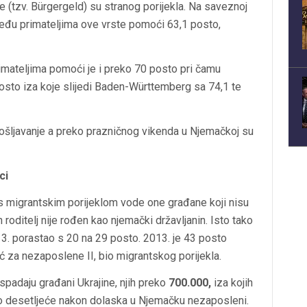
 (tzv. Bürgergeld) su stranog porijekla. Na saveznoj
među primateljima ove vrste pomoći 63,1 posto,
imateljima pomoći je i preko 70 posto pri čamu
osto iza koje slijedi Baden-Württemberg sa 74,1 te
šljavanje a preko prazničnog vikenda u Njemačkoj su
ci
s migrantskim porijeklom vode one građane koji nisu
roditelj nije rođen kao njemački državljanin. Isto tako
3. porastao s 20 na 29 posto. 2013. je 43 posto
ć za nezaposlene II, bio migrantskog porijekla.
padaju građani Ukrajine, njih preko
700.000,
iza kojih
o desetljeće nakon dolaska u Njemačku nezaposleni.