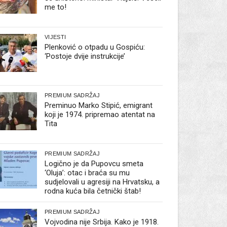
me to!
VIJESTI
Plenković o otpadu u Gospiću:
‘Postoje dvije instrukcije’
PREMIUM SADRŽAJ
Preminuo Marko Stipić, emigrant
koji je 1974. pripremao atentat na
Tita
PREMIUM SADRŽAJ
Logično je da Pupovcu smeta
‘Oluja’: otac i braća su mu
sudjelovali u agresiji na Hrvatsku, a
rodna kuća bila četnički štab!
PREMIUM SADRŽAJ
Vojvodina nije Srbija. Kako je 1918.