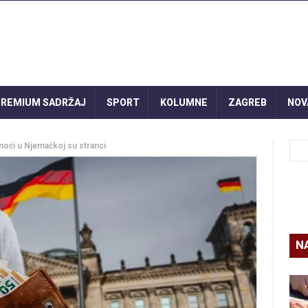
REMIUM SADRŽAJ
SPORT
KOLUMNE
ZAGREB
NOV
moći u Njemačkoj su stranci
N