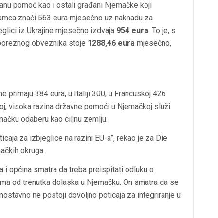
čanu pomoć kao i ostali građani Njemačke koji
 samca znači 563 eura mjesečno uz naknadu za
eglici iz Ukrajine mjesečno izdvaja
954 eura
. To je, s
e poreznog obveznika stoje
1288,46 eura
mjesečno,
 primaju 384 eura, u Italiji 300, u Francuskoj 426
koj, visoka razina državne pomoći u Njemačkoj služi
ačku odaberu kao ciljnu zemlju.
icaja za izbjeglice na razini EU-a”, rekao je za Die
ačkih okruga.
i općina smatra da treba preispitati odluku o
ima od trenutka dolaska u Njemačku. On smatra da se
nostavno ne postoji dovoljno poticaja za integriranje u