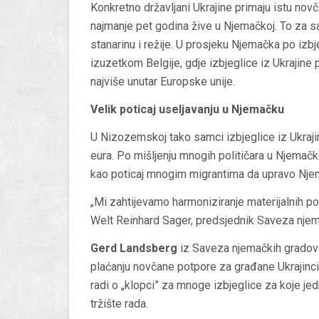
Konkretno državljani Ukrajine primaju istu nov
najmanje pet godina žive u Njemačkoj. To za
stanarinu i režije. U prosjeku Njemačka po izbj
izuzetkom Belgije, gdje izbjeglice iz Ukrajin
najviše unutar Europske unije.
Velik poticaj useljavanju u Njemačku
U Nizozemskoj tako samci izbjeglice iz Ukrajine
eura. Po mišljenju mnogih političara u Njemač
kao poticaj mnogim migrantima da upravo Njem
„Mi zahtijevamo harmoniziranje materijalnih pot
Welt Reinhard Sager, predsjednik Saveza njem
Gerd Landsberg
iz Saveza njemačkih gradova 
plaćanju novčane potpore za građane Ukrajinc
radi o „klopci” za mnoge izbjeglice za koje jed
tržište rada.