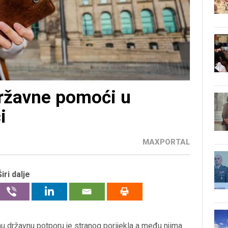
državne pomoći u
i
MAXPORTAL
Širi dalje
u državnu potporu je stranog porijekla a među njima