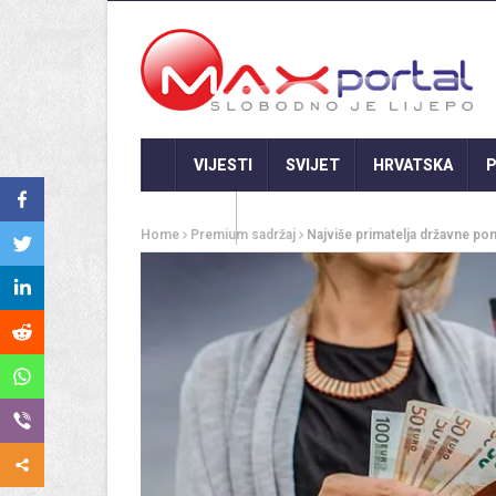
VIJESTI
SVIJET
HRVATSKA
P
GASTRO
Home
Premium sadržaj
Najviše primatelja državne po