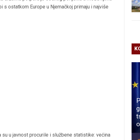
edbi s ostatkom Europe u Njemačkoj primaju i najviše
K
P
g
t
o
da su u javnost procurile i službene statistike: većina