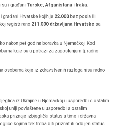
 su i građani
Turske, Afganistana i Iraka
.
i građani Hrvatske kojih je
22.000
bez posla ili
oj registrirano
211.000 državljana Hrvatske
sa
eko nakon pet godina boravka u Njemačkoj. Kod
ama koje su u potrazi za zaposlenjem tj. radno
jena osobama koje iz zdravstvenih razloga nisu radno
bjeglica iz Ukrajine u Njemačkoj u usporedbi s ostalim
skoj uniji povlaštene u usporedbi s ostalim
ka priznaje izbjeglički status a time i državna
glice kojima tek treba biti priznat ili odbijen status.