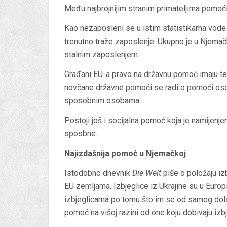
Među najbrojnijim stranim primateljima pomoći
Kao nezaposleni se u istim statistikama vode 
trenutno traže zaposlenje. Ukupno je u Njemačk
stalnim zaposlenjem.
Građani EU-a pravo na državnu pomoć imaju t
novčane državne pomoći se radi o pomoći osob
sposobnim osobama.
Postoji još i socijalna pomoć koja je namijen
sposbne.
Najizdašnija pomoć u Njemačkoj
Istodobno dnevnik
Die Welt
piše o položaju iz
EU zemljama. Izbjeglice iz Ukrajine su u Europ
izbjeglicama po tomu što im se od samog dolas
pomoć na višoj razini od one koju dobivaju izbje