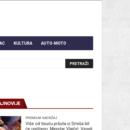
AC
KULTURA
AUTO-MOTO
AJNOVIJE
PREMIUM SADRŽAJ
Više od tisuću pršuta iz Drniša bit
će uništeno. Ministar Vlajčić: Veseli