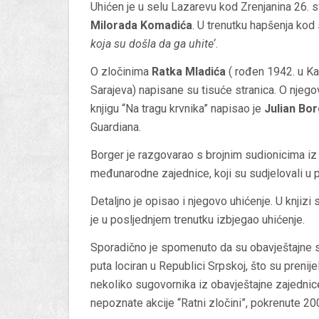
Uhićen je u selu Lazarevu kod Zrenjanina 26. 
Milorada Komadića
.
U
trenutku hapšenja kod s
koja su došla da ga uhite
‘.
O zločinima
Ratka Mladića
( rođen 1942. u Ka
Sarajeva) napisane su tisuće stranica. O njegov
knjigu “Na tragu krvnika” napisao je
Julian Bo
Guardiana.
Borger je razgovarao s brojnim sudionicima iz ob
međunarodne zajednice, koji su sudjelovali u 
Detaljno je opisao i njegovo uhićenje. U knjizi 
je u posljednjem trenutku izbjegao uhićenje.
Sporadično je spomenuto da su obavještajne sl
puta lociran u Republici Srpskoj, što su prenije
nekoliko sugovornika iz obavještajne zajednice,
nepoznate akcije “Ratni zločini”, pokrenute 20