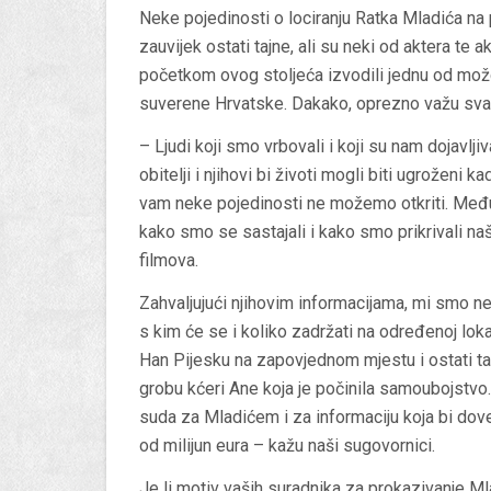
Neke pojedinosti o lociranju Ratka Mladića na
zauvijek ostati tajne, ali su neki od aktera te a
početkom ovog stoljeća izvodili jednu od možda
suverene Hrvatske. Dakako, oprezno važu svak
– Ljudi koji smo vrbovali i koji su nam dojavlji
obitelji i njihovi bi životi mogli biti ugroženi 
vam neke pojedinosti ne možemo otkriti. Međutim
kako smo se sastajali i kako smo prikrivali na
filmova.
Zahvaljujući njihovim informacijama, mi smo ne
s kim će se i koliko zadržati na određenoj loka
Han Pijesku na zapovjednom mjestu i ostati ta
grobu kćeri Ane koja je počinila samoubojstvo. 
suda za Mladićem i za informaciju koja bi dov
od milijun eura – kažu naši sugovornici.
Je li motiv vaših suradnika za prokazivanje Ml