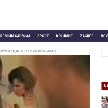
REMIUM SADRŽAJ
SPORT
KOLUMNE
ZAGREB
NOV
vatske tajne službe lovile Ratka Mladića
N