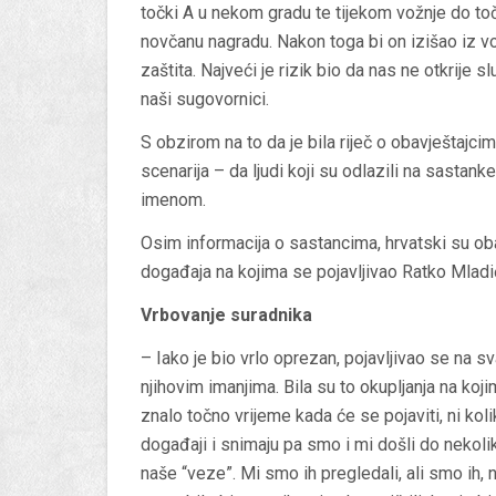
točki A u nekom gradu te tijekom vožnje do točk
novčanu nagradu. Nakon toga bi on izišao iz voz
zaštita. Najveći je rizik bio da nas ne otkrije 
naši sugovornici.
S obzirom na to da je bila riječ o obavještajcim
scenarija – da ljudi koji su odlazili na sasta
imenom.
Osim informacija o sastancima, hrvatski su oba
događaja na kojima se pojavljivao Ratko Mladi
Vrbovanje suradnika
– Iako je bio vrlo oprezan, pojavljivao se na s
njihovim imanjima. Bila su to okupljanja na kojim
znalo točno vrijeme kada će se pojaviti, ni koli
događaji i snimaju pa smo i mi došli do nekol
naše “veze”. Mi smo ih pregledali, ali smo ih, 