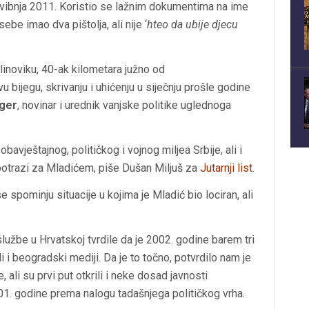
svibnja 2011. Koristio se lažnim dokumentima na ime
ebe imao dva pištolja, ali nije ‘
hteo da ubije djecu
linoviku, 40-ak kilometara južno od
u bijegu, skrivanju i uhićenju u siječnju prošle godine
rger
, novinar i urednik vanjske politike uglednoga
avještajnog, političkog i vojnog miljea Srbije, ali i
potrazi za Mladićem, piše Dušan Miljuš za
Jutarnji list.
se spominju situacije u kojima je Mladić bio lociran, ali
užbe u Hrvatskoj tvrdile da je 2002. godine barem tri
li i beogradski mediji. Da je to točno, potvrdilo nam je
 ali su prvi put otkrili i neke dosad javnosti
01. godine prema nalogu tadašnjega političkog vrha.