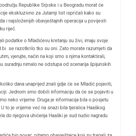
 području Republike Srpske i u Beogradu morat će
kcije ekskluzivno za Jutarnji list ispričali kako su
 i najsloženijih obavještajnih operacija u povijesti
u riječ.
vali podatke o Mladićevu kretanju su živi, imaju svoje
kad bi se razotkrilo tko su oni. Zato morate razumjeti da
, vjerujte, način na koji smo s njima kontaktirali,
šu suradnju nimalo ne odstupa od scenarija špijunskih
koliko dana unaprijed znali gdje će se Mladić pojaviti,
ciji. Jednom smo dobili informaciju da će se pojaviti u
mo neko vrijeme. Druga je informacija bila o posjetu
U to je vrijeme već na snazi bila tjeralica Haaškog
ela do njegova uhićenja Haaški je sud nudio nagradu
adića bio novac, pitamo obavještajce koji su tragali za