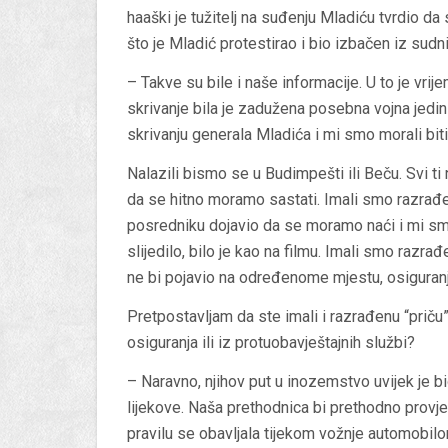
haaški je tužitelj na suđenju Mladiću tvrdio da 
što je Mladić protestirao i bio izbačen iz sudn
– Takve su bile i naše informacije. U to je vri
skrivanje bila je zadužena posebna vojna jedini
skrivanju generala Mladića i mi smo morali bit
Nalazili bismo se u Budimpešti ili Beču. Svi ti 
da se hitno moramo sastati. Imali smo razrađ
posredniku dojavio da se moramo naći i mi smo
slijedilo, bilo je kao na filmu. Imali smo razra
ne bi pojavio na određenome mjestu, osiguranj
Pretpostavljam da ste imali i razrađenu “priču”
osiguranja ili iz protuobavještajnih službi?
– Naravno, njihov put u inozemstvo uvijek je b
lijekove. Naša prethodnica bi prethodno provje
pravilu se obavljala tijekom vožnje automobi