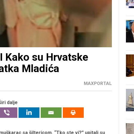
 Kako su Hrvatske
Ratka Mladića
MAXPORTAL
Širi dalje
o muškarac sa šiltericom. “Tko ste vi?” upitali su