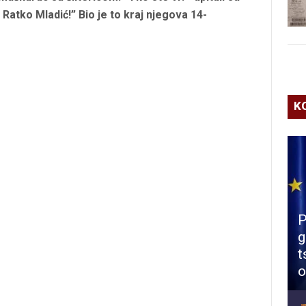
 Ratko Mladić!” Bio je to kraj njegova 14-
K
P
g
t
o