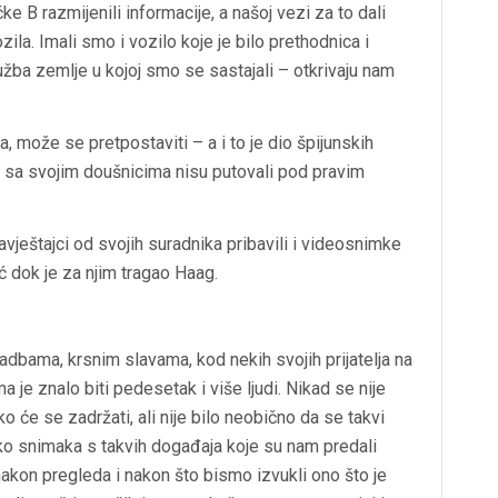
e B razmijenili informacije, a našoj vezi za to dali
ila. Imali smo i vozilo koje je bilo prethodnica i
služba zemlje u kojoj smo se sastajali – otkrivaju nam
a, može se pretpostaviti – a i to je dio špijunskih
nke sa svojim doušnicima nisu putovali pod pravim
vještajci od svojih suradnika pribavili i videosnimke
ć dok je za njim tragao Haag.
vadbama, krsnim slavama, kod nekih svojih prijatelja na
a je znalo biti pedesetak i više ljudi. Nikad se nije
ko će se zadržati, ali nije bilo neobično da se takvi
iko snimaka s takvih događaja koje su nam predali
nakon pregleda i nakon što bismo izvukli ono što je