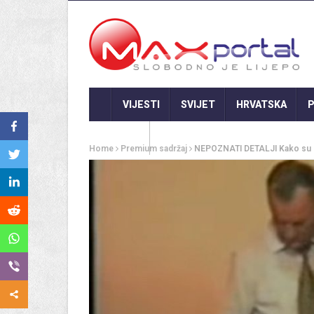
VIJESTI
SVIJET
HRVATSKA
P
GASTRO
Home
Premium sadržaj
NEPOZNATI DETALJI Kako su Hr