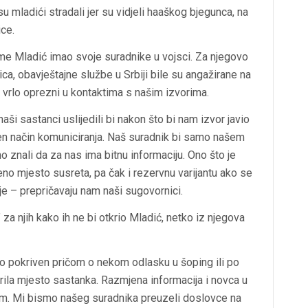
su mladići stradali jer su vidjeli haaškog bjegunca, na
ice.
jeme Mladić imao svoje suradnike u vojsci. Za njegovo
ca, obavještajne službe u Srbiji bile su angažirane na
i vrlo oprezni u kontaktima s našim izvorima.
naši sastanci uslijedili bi nakon što bi nam izvor javio
en način komuniciranja. Naš suradnik bi samo našem
 znali da za nas ima bitnu informaciju. Ono što je
đeno mjesto susreta, pa čak i rezervnu varijantu ako se
e – prepričavaju nam naši sugovornici.
 za njih kako ih ne bi otkrio Mladić, netko iz njegova
io pokriven pričom o nekom odlasku u šoping ili po
rila mjesto sastanka. Razmjena informacija i novca u
lom. Mi bismo našeg suradnika preuzeli doslovce na