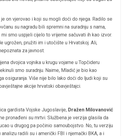
ma je on vjerovao i koji su mogli doći do njega. Radilo se
 novčanu su nagradu bili spremni na suradnju s nama,
, mi smo uspjeli cijelo to vrijeme sačuvati ih kao izvor.
 ugrožen, pružiti im i utočište u Hrvatskoj. Ali,
 nepoznata za javnost.
na dvojica vojnika u krugu vojarne u Topčideru
 prekinuli smo suradnju. Naime, Mladić je bio kao
ga osiguranja. Više nije bilo lako doći do ljudi koji su
vještajne akcije hrvatski obavještajci.
jica gardista Vojske Jugoslavije,
Dražen Milovanović
e pronađeni su mrtvi. Službena je verzija glasila da
ucao u drugog pa počinio samoubojstvo. No, tu verziju
u analizu radili su i američki FBI i njemački BKA, a i