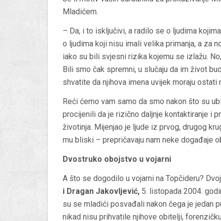
Mladićem.
– Da, i to isključivi, a radilo se o ljudima koji
o ljudima koji nisu imali velika primanja, a za
iako su bili svjesni rizika kojemu se izlažu. No
Bili smo čak spremni, u slučaju da im život bude
shvatite da njihova imena uvijek moraju ostati
Reći ćemo vam samo da smo nakon što su ubije
procijenili da je rizično daljnje kontaktiranje i
životinja. Mijenjao je ljude iz prvog, drugog kru
mu bliski – prepričavaju nam neke događaje oba
Dvostruko obojstvo u vojarni
A što se dogodilo u vojarni na Topčideru? Dvo
i Dragan Jakovljević,
5. listopada 2004. godin
su se mladići posvađali nakon čega je jedan p
nikad nisu prihvatile njihove obitelji, forenzičk