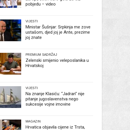
pobjedu – video
VIJESTI
Ministar Šušnjar: Srpkinja me zove
ustašom, djed joj je Ante, prezime
joj znate
PREMIUM SADRŽAJ
Zelenski smijenio veleposlanika u
Hrvatskoj
VIJESTI
Na znanje Klasiću: “Jadran” nije
pitanje jugoslavenstva nego
sukcesije vojne imovine
MAGAZIN
Hrvatica objavila cijene iz Trsta,