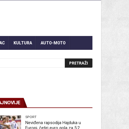
AC
KULTURA
AUTO-MOTO
AJNOVIJE
SPORT
Neviđena rapsodija Hajduka u
Europi, četiri euro gola za 5:2