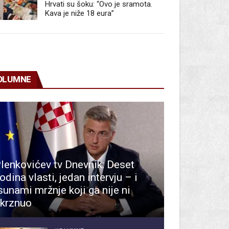
Hrvati su šoku: “Ovo je sramota.
Kava je niže 18 eura”
OLUMNE
lenkovićev tv Dnevnik: Deset
odina vlasti, jedan intervju – i
sunami mržnje koji ga nije ni
krznuo