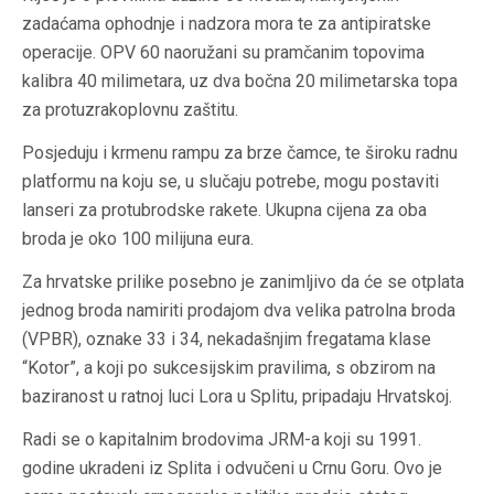
zadaćama ophodnje i nadzora mora te za antipiratske
operacije. OPV 60 naoružani su pramčanim topovima
kalibra 40 milimetara, uz dva bočna 20 milimetarska topa
za protuzrakoplovnu zaštitu.
Posjeduju i krmenu rampu za brze čamce, te široku radnu
platformu na koju se, u slučaju potrebe, mogu postaviti
lanseri za protubrodske rakete. Ukupna cijena za oba
broda je oko 100 milijuna eura.
Za hrvatske prilike posebno je zanimljivo da će se otplata
jednog broda namiriti prodajom dva velika patrolna broda
(VPBR), oznake 33 i 34, nekadašnjim fregatama klase
“Kotor”, a koji po sukcesijskim pravilima, s obzirom na
baziranost u ratnoj luci Lora u Splitu, pripadaju Hrvatskoj.
Radi se o kapitalnim brodovima JRM-a koji su 1991.
godine ukradeni iz Splita i odvučeni u Crnu Goru. Ovo je