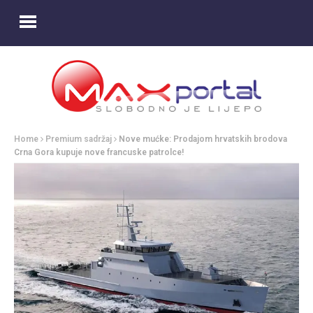
Home
Premium sadržaj
Nove mućke: Prodajom hrvatskih brodova
Crna Gora kupuje nove francuske patrolce!