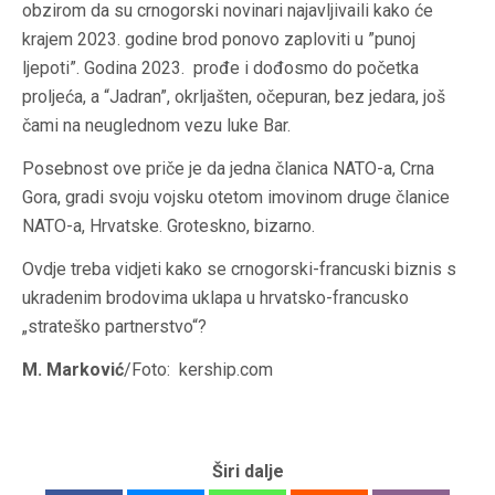
obzirom da su crnogorski novinari najavljivaili kako će
krajem 2023. godine brod ponovo zaploviti u ”punoj
ljepoti”. G
odina 2023. prođe i dođosmo do početka
proljeća, a “Jadran”, okrljašten, očepuran, bez jedara, još
čami na neuglednom vezu luke Bar.
Posebnost ove priče je da jedna članica NATO-a, Crna
Gora, gradi svoju vojsku otetom imovinom druge članice
NATO-a, Hrvatske. Groteskno, bizarno.
Ovdje treba vidjeti kako se crnogorski-francuski biznis s
ukradenim brodovima uklapa u hrvatsko-francusko
„strateško partnerstvo“?
M. Marković
/Foto: kership.com
Širi dalje