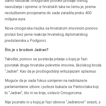
samo nastavak crnogorske politike prodaje otetog
naoružanja i opreme iz hrvatskih luka na čemu je, prema
neslužbenim procjenama do sada zaradila preko 400
milijuna eura.
Nova crnogorska mućka sa hrvatskom imovinom ponovo
prolazi bez javne reakcije hrvatskog diplomatskog
predstavnika u Podgorici.
Što je s brodom Jadran?
Također, ponovo se postavlja pitanje u kojoj je fazi
povratak druge hrvatske pokretne imovine, školskog broda
“Jadran”. Kao da je prošlogodišnji entuzijazam splasnuo.
Moguće da je sada fokus usmjeren na nadolazeće
parlamentarne izbore i poteze bukaća sa Pantovčaka koji
bi “Jadran”, što ni ne krije, ostavio Crnogorcima.
Nije poznato ni u kojoj je fazi obnova “Jadranove” snasti, s