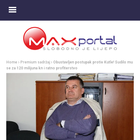
Home
Premium sadržaj
Obustavljen postupak protiv Kutle! Sudilo mu
se za 120 milijuna kn i ratno profiterstvo