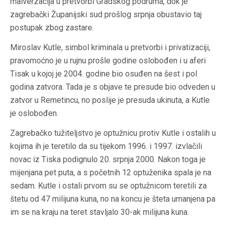
malverzacija u pretvorbi Gradskog podruma, dok je
zagrebački Županijski sud prošlog srpnja obustavio taj
postupak zbog zastare.
Miroslav Kutle, simbol kriminala u pretvorbi i privatizaciji,
pravomoćno je u rujnu prošle godine oslobođen i u aferi
Tisak u kojoj je 2004. godine bio osuđen na šest i pol
godina zatvora. Tada je s objave te presude bio odveden u
zatvor u Remetincu, no poslije je presuda ukinuta, a Kutle
je oslobođen.
Zagrebačko tužiteljstvo je optužnicu protiv Kutle i ostalih u
kojima ih je teretilo da su tijekom 1996. i 1997. izvlačili
novac iz Tiska podignulo 20. srpnja 2000. Nakon toga je
mijenjana pet puta, a s početnih 12 optuženika spala je na
sedam. Kutle i ostali prvom su se optužnicom teretili za
štetu od 47 milijuna kuna, no na koncu je šteta umanjena pa
im se na kraju na teret stavljalo 30-ak milijuna kuna.