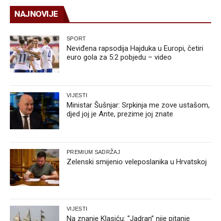
NAJNOVIJE
SPORT
Neviđena rapsodija Hajduka u Europi, četiri
euro gola za 5:2 pobjedu – video
VIJESTI
Ministar Šušnjar: Srpkinja me zove ustašom,
djed joj je Ante, prezime joj znate
PREMIUM SADRŽAJ
Zelenski smijenio veleposlanika u Hrvatskoj
VIJESTI
Na znanje Klasiću: “Jadran” nije pitanje