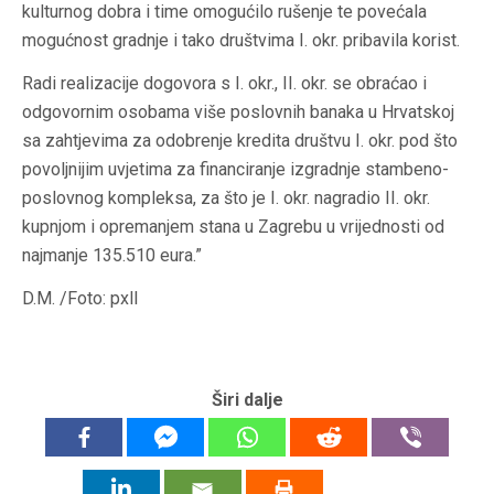
kulturnog dobra i time omogućilo rušenje te povećala
mogućnost gradnje i tako društvima I. okr. pribavila korist.
Radi realizacije dogovora s I. okr., II. okr. se obraćao i
odgovornim osobama više poslovnih banaka u Hrvatskoj
sa zahtjevima za odobrenje kredita društvu I. okr. pod što
povoljnijim uvjetima za financiranje izgradnje stambeno-
poslovnog kompleksa, za što je I. okr. nagradio II. okr.
kupnjom i opremanjem stana u Zagrebu u vrijednosti od
najmanje 135.510 eura.”
D.M. /Foto: pxll
Širi dalje