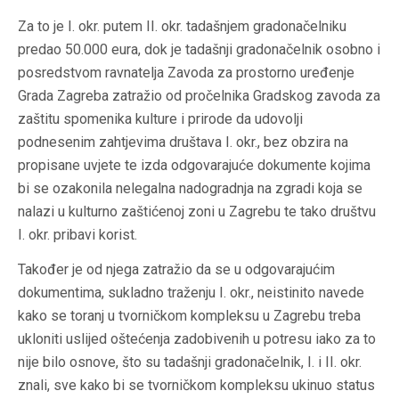
Za to je I. okr. putem II. okr. tadašnjem gradonačelniku
predao 50.000 eura, dok je tadašnji gradonačelnik osobno i
posredstvom ravnatelja Zavoda za prostorno uređenje
Grada Zagreba zatražio od pročelnika Gradskog zavoda za
zaštitu spomenika kulture i prirode da udovolji
podnesenim zahtjevima društava I. okr., bez obzira na
propisane uvjete te izda odgovarajuće dokumente kojima
bi se ozakonila nelegalna nadogradnja na zgradi koja se
nalazi u kulturno zaštićenoj zoni u Zagrebu te tako društvu
I. okr. pribavi korist.
Također je od njega zatražio da se u odgovarajućim
dokumentima, sukladno traženju I. okr., neistinito navede
kako se toranj u tvorničkom kompleksu u Zagrebu treba
ukloniti uslijed oštećenja zadobivenih u potresu iako za to
nije bilo osnove, što su tadašnji gradonačelnik, I. i II. okr.
znali, sve kako bi se tvorničkom kompleksu ukinuo status