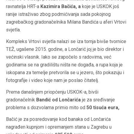
ravnatelja HRT-a
Kazimira Bačića, a
koje je USKOK još
ranije istraživao zbog podmićivanja sada pokojnog
zagrebačkog gradonačelnika Milana Bandića u aferi Vrtovi
svjetla.
Kompleks Vrtovi svjetla nalazi se iza tornja bivše tvornice
TEŽ, ugašene 2015. godine, a Lončarić joj je bio direktor i
većinski vlasnik. Iako se započelo s radovima, već
godinama se na gradilištu ništa ne događa, a rupa koja je
iskopana za temelje pretvorila se u jezero, što pokazuju i
fotografije i video koje nam je poslao čitatelj.
Prema današnjem priopćenju USKOK-a, bivši
gradonačelnik
Bandić od Lončarića
je za sređivanje
problema s dozvolama primio mito od
50 tisuća eura,
Bačić je za posredovanje kod banaka od Lončarića
nagrađen kupnjom i opremanjem stana u Zagrebu u