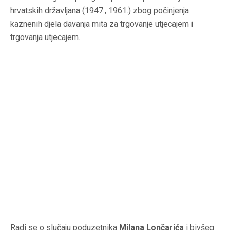
hrvatskih državljana (1947., 1961.) zbog počinjenja
kaznenih djela davanja mita za trgovanje utjecajem i
trgovanja utjecajem.
Radi se o slučaju poduzetnika
Milana Lončarića
i bivšeg