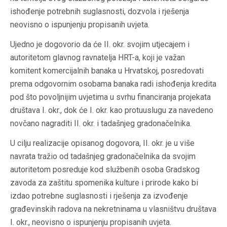
ishođenje potrebnih suglasnosti, dozvola i rješenja
neovisno o ispunjenju propisanih uvjeta.
Ujedno je dogovorio da će II. okr. svojim utjecajem i
autoritetom glavnog ravnatelja HRT-a, koji je važan
komitent komercijalnih banaka u Hrvatskoj, posredovati
prema odgovornim osobama banaka radi ishođenja kredita
pod što povoljnijim uvjetima u svrhu financiranja projekata
društava I. okr., dok će I. okr. kao protuuslugu za navedeno
novčano nagraditi II. okr. i tadašnjeg gradonačelnika.
U cilju realizacije opisanog dogovora, II. okr. je u više
navrata tražio od tadašnjeg gradonačelnika da svojim
autoritetom posreduje kod službenih osoba Gradskog
zavoda za zaštitu spomenika kulture i prirode kako bi
izdao potrebne suglasnosti i rješenja za izvođenje
građevinskih radova na nekretninama u vlasništvu društava
I. okr., neovisno o ispunjenju propisanih uvjeta.