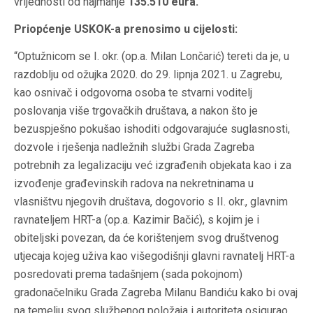
vrijednosti od najmanje
135.510 eura.
Priopćenje USKOK-a prenosimo u cijelosti:
“Optužnicom se I. okr. (op.a. Milan Lončarić) tereti da je, u
razdoblju od ožujka 2020. do 29. lipnja 2021. u Zagrebu,
kao osnivač i odgovorna osoba te stvarni voditelj
poslovanja više trgovačkih društava, a nakon što je
bezuspješno pokušao ishoditi odgovarajuće suglasnosti,
dozvole i rješenja nadležnih službi Grada Zagreba
potrebnih za legalizaciju već izgrađenih objekata kao i za
izvođenje građevinskih radova na nekretninama u
vlasništvu njegovih društava, dogovorio s II. okr., glavnim
ravnateljem HRT-a (op.a. Kazimir Bačić), s kojim je i
obiteljski povezan, da će korištenjem svog društvenog
utjecaja kojeg uživa kao višegodišnji glavni ravnatelj HRT-a
posredovati prema tadašnjem (sada pokojnom)
gradonačelniku Grada Zagreba Milanu Bandiću kako bi ovaj
na temelju svog službenog položaja i autoriteta osigurao