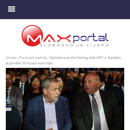
Home
Premium sadržaj
Optužnica protiv bivšeg šefa HRT-a: Bandiću
je predao 50 tisuća eura mita