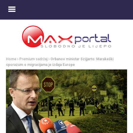
Home
Premium sadržaj
Orbanov ministar Szijjarto: Marakeški
sporazum o migracijama je izdaja Europe