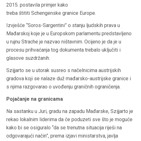
2015. postavila primjer kako
treba štititi Schengenske granice Europe.
Izvješće “Soros-Sargentini” o stanju ljudskih prava u
Mađarskoj koje je u Europskom parlamentu predstavljeno
u rujnu Strache je nazvao ništavnim. Ocijeno je da je u
procesu prihvaćanja tog dokumenta trebalo uključiti i
glasove suzdržanih.
Szijjarto se u utorak susreo s načelnicima austrijskih
gradova koji se nalaze duž mađarsko-austrijske granice i
s njima razgovarao o uvođenju graničnih ograničenja.
Pojačanje na granicama
Na sastanku u Juri, gradu na zapadu Mađarske, Szijjarto je
rekao lokalnim liderima da će poduzeti sve što je moguće
kako bi se osiguralo “da se trenutna situacija riješi na
odgovarajući način”, prema izjavi ministarstva, javlja