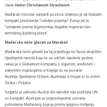
vlade
Heinz-Christianom Stracheom
.
Mađarski ministar vanjskih poslova istaknuo je da Globalni
kompakt predstavlja “ozbiljnu prijetnju” Europi jer je
“usmjeren prema legaliziranju ilegalne migracije kao
temeljnog ljudskog prava”.
Mađarska neće glasati za Marakeš
Mađarska neće glasati za taj prijedloga na Općoj skupštini
Ujedinjenih naroda koja će se održati sljedeće godine,
rekao je o Globalnom kompaktu o sigurnim, uređenim i
zakonitim migracijama iz kojega su se povukle
Austrija, Sjedinjene Države, Australija, a mogle bi to učiniti
Češka i Poljska.
Szijjarto je zahvalio Austriji što također nije podržala UN-
ov kompakt. Austrijski je potpredsjednik uzvratio
pohvalama Mađarskoj, koja je prema njegovu mišljenju