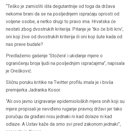
“Teško je zamisliti išta degutantnije od toga da država
nekome brani da se na posljednjem ispraćaju oprosti od
voljene osobe, a netko drugi to pravo ima. Hrvatska će
nestati zbog dvostrukih kriterija. Pitanje je ‘tko će biti kriv’,
oni koji žive od dvostrukih kriterija ili oni koji šute kada od
nas prave budale?
Predlažemo gašenje ‘Stožera’ i ukidanje mjere o
ograničenju broja ljudi na posljednjim ispraćajima”, napisala
je Orešković.
Sličnu poruku kritike na Twitter profilu imala je i bivša
premijerka Jadranka Kosor.
“Ali ovo javno izigravanje epidemioloških mjera onih koji su
mjere propisali je neviđeno ruganje pravnoj državi jer tako
poručuju da građani nisu jednaki ni kad dolaze ni kad
odlaze. A Ustav kaže da smo svi pred zakonom jednaki”,