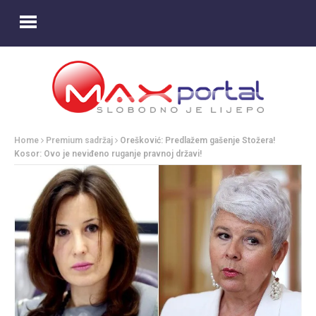
Home
Premium sadržaj
Orešković: Predlažem gašenje Stožera!
Kosor: Ovo je neviđeno ruganje pravnoj državi!