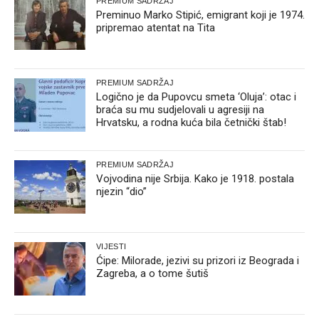
PREMIUM SADRŽAJ
Preminuo Marko Stipić, emigrant koji je 1974.
pripremao atentat na Tita
PREMIUM SADRŽAJ
Logično je da Pupovcu smeta ‘Oluja’: otac i
braća su mu sudjelovali u agresiji na
Hrvatsku, a rodna kuća bila četnički štab!
PREMIUM SADRŽAJ
Vojvodina nije Srbija. Kako je 1918. postala
njezin “dio”
VIJESTI
Ćipe: Milorade, jezivi su prizori iz Beograda i
Zagreba, a o tome šutiš