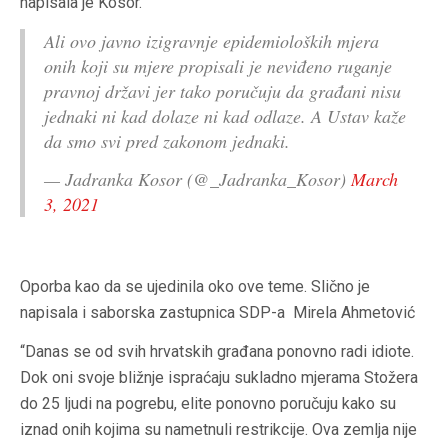
napisala je Kosor.
Ali ovo javno izigravnje epidemioloških mjera
onih koji su mjere propisali je neviđeno ruganje
pravnoj državi jer tako poručuju da građani nisu
jednaki ni kad dolaze ni kad odlaze. A Ustav kaže
da smo svi pred zakonom jednaki.
— Jadranka Kosor (@_Jadranka_Kosor)
March
3, 2021
Oporba kao da se ujedinila oko ove teme. Slično je
napisala i saborska zastupnica SDP-a Mirela Ahmetović
“Danas se od svih hrvatskih građana ponovno radi idiote.
Dok oni svoje bližnje ispraćaju sukladno mjerama Stožera
do 25 ljudi na pogrebu, elite ponovno poručuju kako su
iznad onih kojima su nametnuli restrikcije. Ova zemlja nije