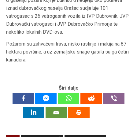
U gašenju požara koji je buknuo u nedjelju oko podneva
iznad dubrovačkog naselja Orašac sudjeluje 101
vatrogasac s 26 vatrogasnih vozila iz IVP Dubrovnik, JVP
Dubrovački vatrogasci i JVP Dubrovačko Primorje te
nekoliko lokalnih DVD-ova.
Požarom su zahvaćeni trava, nisko raslinje i makija na 87
hektara površine, a uz zemaljske snage gasila su ga četiri
kanadera.
Širi dalje