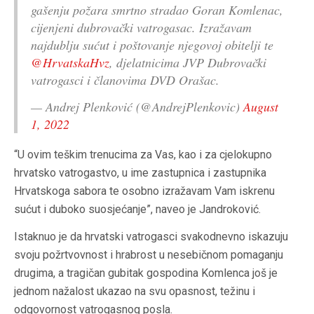
gašenju požara smrtno stradao Goran Komlenac,
cijenjeni dubrovački vatrogasac. Izražavam
najdublju sućut i poštovanje njegovoj obitelji te
@HrvatskaHvz
, djelatnicima JVP Dubrovački
vatrogasci i članovima DVD Orašac.
— Andrej Plenković (@AndrejPlenkovic)
August
1, 2022
“U ovim teškim trenucima za Vas, kao i za cjelokupno
hrvatsko vatrogastvo, u ime zastupnica i zastupnika
Hrvatskoga sabora te osobno izražavam Vam iskrenu
sućut i duboko suosjećanje”, naveo je Jandroković.
Istaknuo je da hrvatski vatrogasci svakodnevno iskazuju
svoju požrtvovnost i hrabrost u nesebičnom pomaganju
drugima, a tragičan gubitak gospodina Komlenca još je
jednom nažalost ukazao na svu opasnost, težinu i
odgovornost vatrogasnog posla.