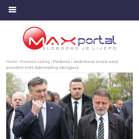
Home
Premium sadržaj
Plenković i Jandroković izrazili sućut
povodom smrti dubrovačkog vatrogasca