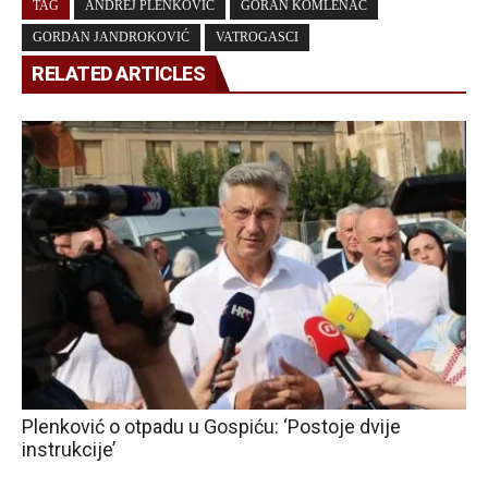
TAG
ANDREJ PLENKOVIĆ
GORAN KOMLENAC
GORDAN JANDROKOVIĆ
VATROGASCI
RELATED ARTICLES
Plenković o otpadu u Gospiću: ‘Postoje dvije
instrukcije’