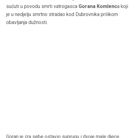
sućuti u povodu smrti vatrogasca
Gorana Komlenc
a koji
je u nedjelju smrtno stradao kod Dubrovnika prilikom
obavljanja dužnosti.
Goran je iza sebe ostavio suprugu i dvoje male djece,