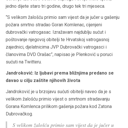
jedno dijete staro tri godine, drugo tek tri mjeseca.
“S velikom žalošću primio sam vijest da je jučer u gašenju
požara smrtno stradao Goran Komlenac, cijenjeni
dubrovački vatrogasac. Izražavam najdublju sućut i
poštovanje njegovoj obitelji te Hrvatskoj vatrogasnoj
zajednici, djelatnicima JVP Dubrovački vatrogasci i
članovima DVD Orašac”, napisao je Plenković u poruci
sućuti na Twitteru.
Jandroković: Iz ljubavi prema bližnjima predano se
davao u cilju zaštite njihovih života
Jandroković je u brzojavu sućuti obitelji naveo da je s
velikom žalošću primio vijest o smrtnom stradavanju
Gorana Komlenca prilikom gašenja požara kod Zatona
Dubrovačkog.
S velikom žalošću primio sam vijest da je jučer u