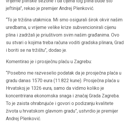
vrijeme plinske sezone i da cijena tog plina bude što
jeftinija”, rekao je premijer Andrej Plenković.
“To je tržišna utakmica. Mi smo osigurali širok okvir našim
uredbama, u vrijeme velike krize subvencionirali cijenu
plina i zadržali je priuštivom svim našim građanima. Ovo
su stvari o kojima treba računa voditi gradska plinara, Grad
i boriti se na tržištu”, dodao je.
Komentirao je i prosječnu plaću u Zagrebu:
“Posebno me razveselio podatak da je prosječna plaća u
gradu danas 1570 eura (11.822 kune). Prosječna plaća u
Hrvatskoj je 1326 eura, samo da vidimo koliko je
koncentrirana ekonomska snaga i značaj Grada Zagreba.
To je zaista ohrabrujuće i govori o podizanju kvalitete
života u hrvatskom glavnom gradu”, ustvrdio je premijer
Andrej Plenković.