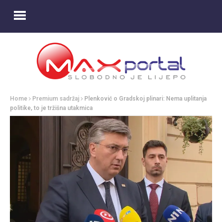
Home
Premium sadržaj
Plenković o Gradskoj plinari: Nema uplitanja
politike, to je tržišna utakmica