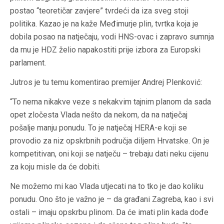
postao “teoretičar zavjere” tvrdeći da iza sveg stoji
politika. Kazao je na kaže Međimurje plin, tvrtka koja je
dobila posao na natječaju, vodi HNS-ovac i zapravo sumnja
da mu je HDZ želio napakostiti prije izbora za Europski
parlament.
Jutros je tu temu komentirao premijer Andrej Plenković:
“To nema nikakve veze s nekakvim tajnim planom da sada
opet zločesta Vlada nešto da nekom, da na natječaj
pošalje manju ponudu. To je natječaj HERA-e koji se
provodio za niz opskrbnih područja diljem Hrvatske. On je
kompetitivan, oni koji se natječu – trebaju dati neku cijenu
za koju misle da će dobiti.
Ne možemo mi kao Vlada utjecati na to tko je dao koliku
ponudu. Ono što je važno je – da građani Zagreba, kao i svi
ostali – imaju opskrbu plinom. Da će imati plin kada dođe