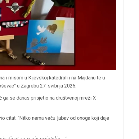
ma i misom u Kijevskoj katedrali i na Majdanu te u
oševac” u Zagrebu 27. svibnja 2025.
lič ga se danas prisjetio na društvenoj mreži X
io citat: “Nitko nema veću ljubav od onoga koji daje
je život za svoje prijatelje…"