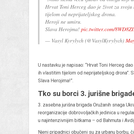
Hrvat Toni Herceg dao je život za svoju u
tijelom od neprijateljskog drona.
Heroji ne umiru.
Slava Herojma!
pic.twitter.com/8WD8Z
— Vasyl Kyrylych (@VasylKyrylych)
May
U nastavku je napisao: “Hrvat Toni Herceg dao j
ih vlastitim tijelom od neprijateljskog drona”. S
Slava Herojima!”.
Tko su borci 3. jurišne brigad
3. zasebna jurišna brigada Oružanih snaga Ukr
reorganizacije dobrovoljačkih jedinica u regula
u najintenzivnijim bitkama – od Bahmuta i Avdi
Njeni pripadnici obučeni su za urbanu borbu, čiš