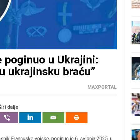
e poginuo u Ukrajini:
ju ukrajinsku braću”
MAXPORTAL
Širi dalje
snik Francuske vojske, poginuo je 6. svibnja 2025. u