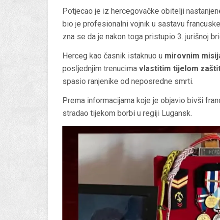
Potjecao je iz hercegovačke obitelji nastanjen
bio je profesionalni vojnik u sastavu francuske v
zna se da je nakon toga pristupio 3. jurišnoj br
Herceg kao časnik istaknuo u
mirovnim misija
posljednjim trenucima
vlastitim tijelom zašt
spasio ranjenike od neposredne smrti.
Prema informacijama koje je objavio bivši fra
stradao tijekom borbi u regiji Lugansk.