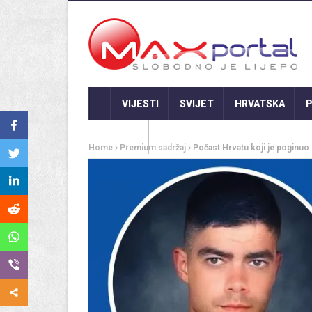
VIJESTI
SVIJET
HRVATSKA
P
GASTRO
Home
Premium sadržaj
Počast Hrvatu koji je poginuo u