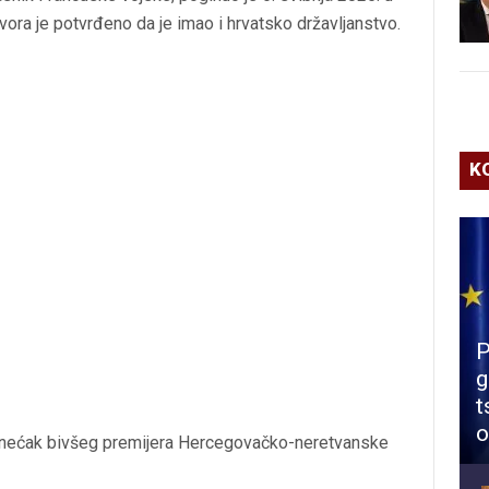
zvora je potvrđeno da je imao i hrvatsko državljanstvo.
K
P
g
t
o
 nećak bivšeg premijera Hercegovačko-neretvanske