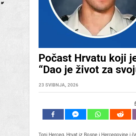
Počast Hrvatu koji j
“Dao je život za svo
23 SVIBNJA, 2026
Toni Herceg, Hrvat iz Bosne i Hercegovine i ča