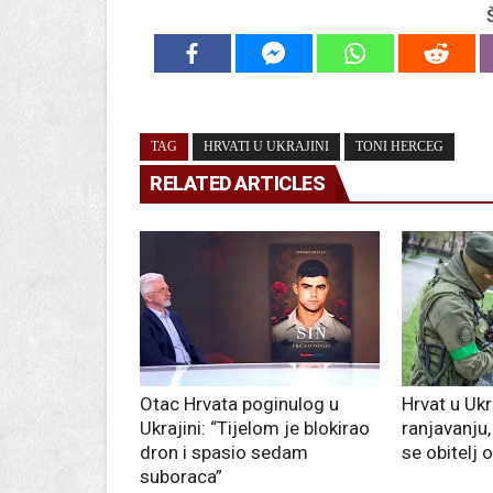
TAG
HRVATI U UKRAJINI
TONI HERCEG
RELATED ARTICLES
Otac Hrvata poginulog u
Hrvat u Ukra
Ukrajini: “Tijelom je blokirao
ranjavanju,
dron i spasio sedam
se obitelj 
suboraca”