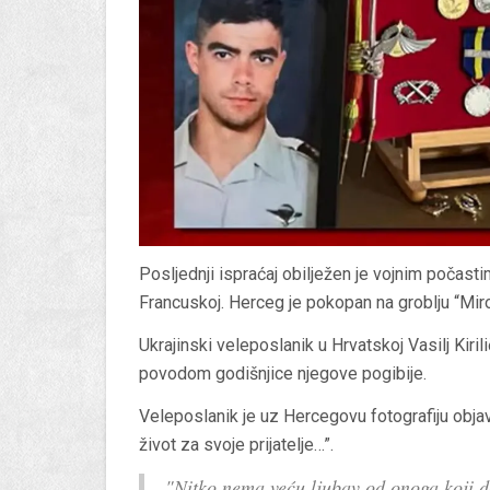
Posljednji ispraćaj obilježen je vojnim počasti
Francuskoj. Herceg je pokopan na groblju “Mir
Ukrajinski veleposlanik u Hrvatskoj Vasilj Kiri
povodom godišnjice njegove pogibije.
Veleposlanik je uz Hercegovu fotografiju objav
život za svoje prijatelje…”.
"Nitko nema veću ljubav od onoga koji da