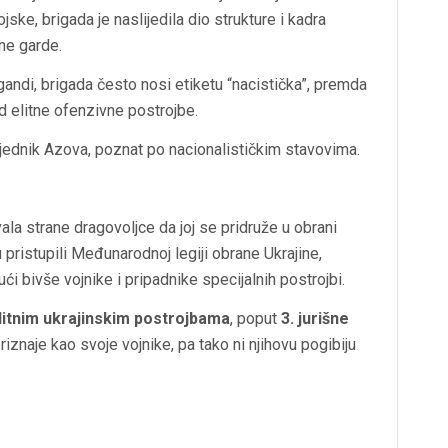
ke, brigada je naslijedila dio strukture i kadra
lne garde.
ndi, brigada često nosi etiketu “nacistička”, premda
d elitne ofenzivne postrojbe.
vjednik Azova, poznat po nacionalističkim stavovima.
ala strane dragovoljce da joj se pridruže u obrani
u pristupili Međunarodnoj legiji obrane Ukrajine,
ući bivše vojnike i pripadnike specijalnih postrojbi.
litnim ukrajinskim postrojbama
, poput
3. jurišne
iznaje kao svoje vojnike, pa tako ni njihovu pogibiju