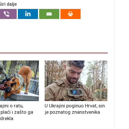
Širi dalje
jini o ratu,
U Ukrajini poginuo Hrvat, sin
 plaći i zašto ga
je poznatog znanstvenika
odrekla