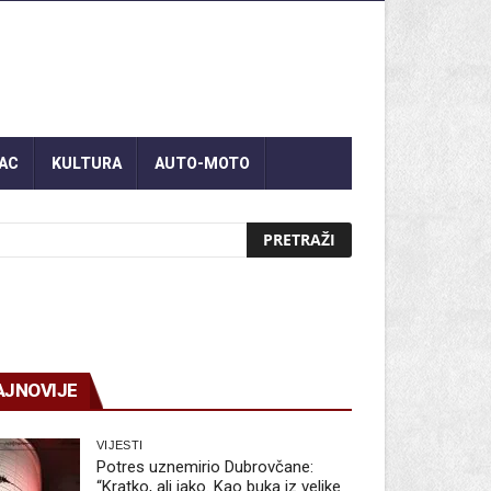
AC
KULTURA
AUTO-MOTO
AJNOVIJE
VIJESTI
Potres uznemirio Dubrovčane:
“Kratko, ali jako. Kao buka iz velike