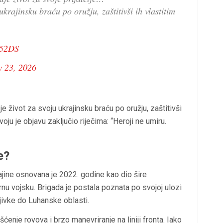
krajinsku braću po oružju, zaštitivši ih vlastitim
I52DS
 23, 2026
e život za svoju ukrajinsku braću po oružju, zaštitivši
voju je objavu zaključio riječima: “Heroji ne umiru.
e?
ajine osnovana je 2022. godine kao dio šire
rnu vojsku. Brigada je postala poznata po svojoj ulozi
jivke do Luhanske oblasti.
ćenje rovova i brzo manevriranje na liniji fronta. Iako