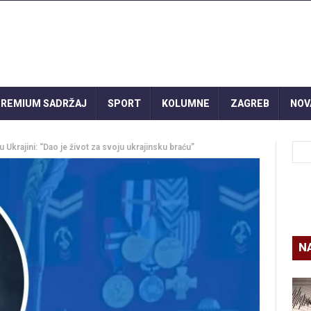
REMIUM SADRŽAJ
SPORT
KOLUMNE
ZAGREB
NOV
 Ukrajini: “Dao je život za svoju ukrajinsku braću”
N