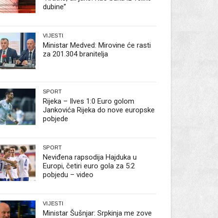
dubine”
VIJESTI
Ministar Medved: Mirovine će rasti
za 201.304 branitelja
SPORT
Rijeka – Ilves 1:0 Euro golom
Jankovića Rijeka do nove europske
pobjede
SPORT
Neviđena rapsodija Hajduka u
Europi, četiri euro gola za 5:2
pobjedu – video
VIJESTI
Ministar Šušnjar: Srpkinja me zove