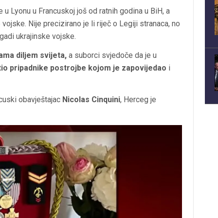
e u Lyonu u Francuskoj još od ratnih godina u BiH, a
ojske. Nije precizirano je li riječ o Legiji stranaca, no
igadi ukrajinske vojske.
ma diljem svijeta,
a suborci svjedoče da je u
itio pripadnike postrojbe kojom je zapovijedao
i
ncuski obavještajac
Nicolas Cinquini
, Herceg je