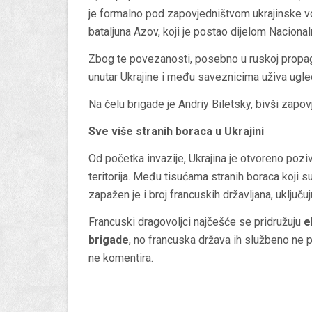
je formalno pod zapovjedništvom ukrajinske vojs
bataljuna Azov, koji je postao dijelom Naciona
Zbog te povezanosti, posebno u ruskoj propaga
unutar Ukrajine i među saveznicima uživa ugle
Na čelu brigade je Andriy Biletsky, bivši zapo
Sve više stranih boraca u Ukrajini
Od početka invazije, Ukrajina je otvoreno poziv
teritorija. Među tisućama stranih boraca koji s
zapažen je i broj francuskih državljana, uključuj
Francuski dragovoljci najčešće se pridružuju
e
brigade
, no francuska država ih službeno ne pr
ne komentira.