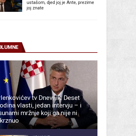
ustašom, djed joj je Ante, prezime
joj znate
OLUMNE
lenkovićev tv Dnevnik: Deset
odina vlasti, jedan intervju – i
sunami mržnje koji ga nije ni
krznuo