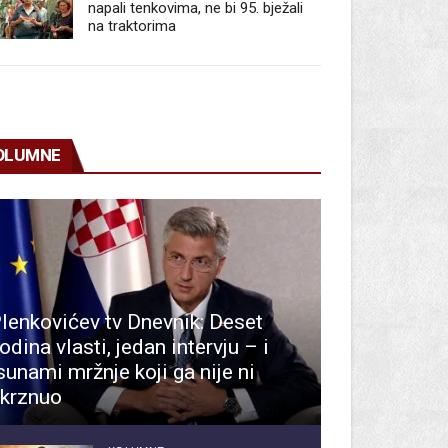
napali tenkovima, ne bi 95. bježali
na traktorima
OLUMNE
lenkovićev tv Dnevnik: Deset
odina vlasti, jedan intervju – i
sunami mržnje koji ga nije ni
krznuo