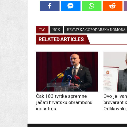
TAG
HGK
HRVATSKA GOPODARSKA KOMORA
RELATED ARTICLES
Čak 183 tvrtke spremne
Ovo je Ivan 
jačati hrvatsku obrambenu
prevarant i
industriju
Odlikovali 