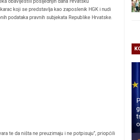
ka obavijestili posljednjih dana Hrvatsku
arac koji se predstavlja kao zaposlenik HGK i nudi
nih podataka pravnih subjekata Republike Hrvatske.
K
P
g
t
o
a te da ništa ne preuzimaju i ne potpisuju”, priopćili