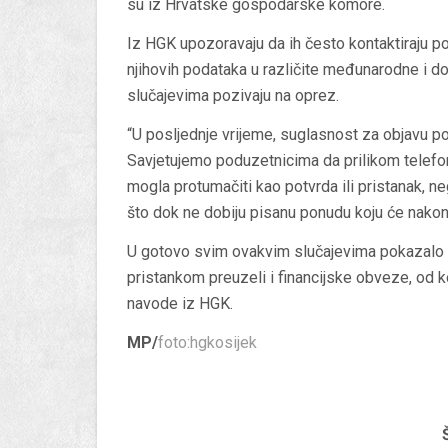
su iz Hrvatske gospodarske komore.
Iz HGK upozoravaju da ih često kontaktiraju p
njihovih podataka u različite međunarodne i do
slučajevima pozivaju na oprez.
“U posljednje vrijeme, suglasnost za objavu p
Savjetujemo poduzetnicima da prilikom telefon
mogla protumačiti kao potvrda ili pristanak, n
što dok ne dobiju pisanu ponudu koju će nakon tog
U gotovo svim ovakvim slučajevima pokazalo 
pristankom preuzeli i financijske obveze, od ko
navode iz HGK.
MP/
foto:hgkosijek