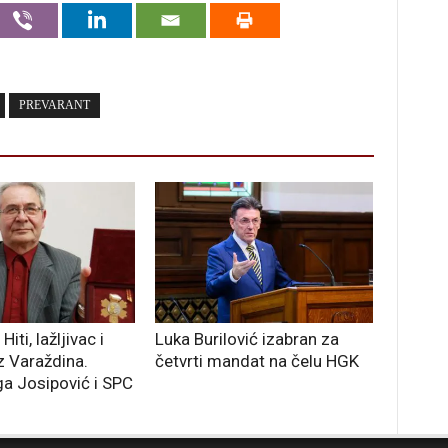
PREVARANT
Hiti, lažljivac i
Luka Burilović izabran za
z Varaždina.
četvrti mandat na čelu HGK
ga Josipović i SPC