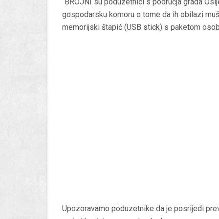
“BROJNI su poduzetnici s područja grada Osije
gospodarsku komoru o tome da ih obilazi mušk
memorijski štapić (USB stick) s paketom osob
Upozoravamo poduzetnike da je posrijedi prevar