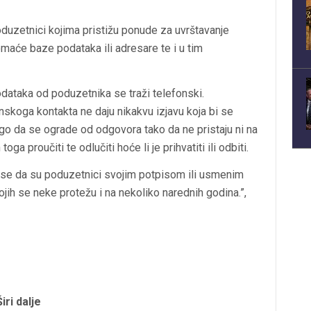
oduzetnici kojima pristižu ponude za uvrštavanje
maće baze podataka ili adresare te i u tim
odataka od poduzetnika se traži telefonski.
skoga kontakta ne daju nikakvu izjavu koja bi se
ego da se ograde od odgovora tako da ne pristaju ni na
a proučiti te odlučiti hoće li je prihvatiti ili odbiti.
se da su poduzetnici svojim potpisom ili usmenim
jih se neke protežu i na nekoliko narednih godina.”,
Širi dalje