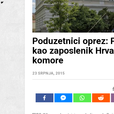
Poduzetnici oprez: P
kao zaposlenik Hrv
komore
23 SRPNJA, 2015