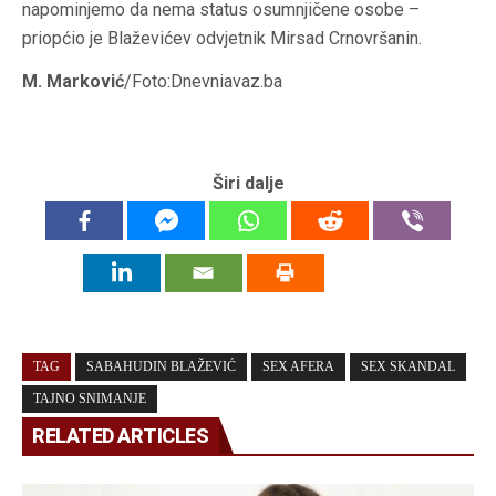
napominjemo da nema status osumnjičene osobe –
priopćio je Blaževićev odvjetnik Mirsad Crnovršanin.
M. Marković
/Foto:Dnevniavaz.ba
Širi dalje
TAG
SABAHUDIN BLAŽEVIĆ
SEX AFERA
SEX SKANDAL
TAJNO SNIMANJE
RELATED ARTICLES