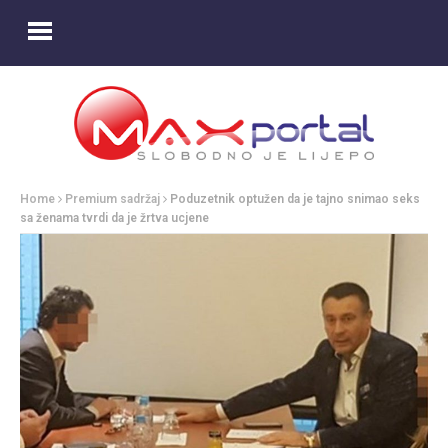
Home
Premium sadržaj
Poduzetnik optužen da je tajno snimao seks
sa ženama tvrdi da je žrtva ucjene