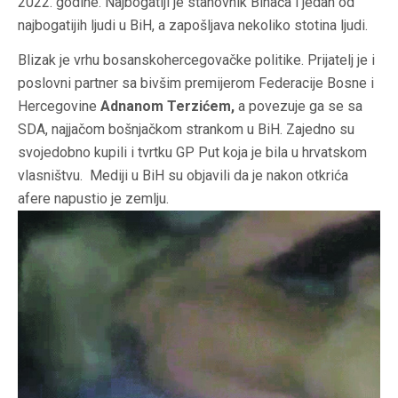
2022. godine. Najbogatiji je stanovnik Bihaća i jedan od
najbogatijih ljudi u BiH, a zapošljava nekoliko stotina ljudi.
Blizak je vrhu bosanskohercegovačke politike. Prijatelj je i
poslovni partner sa bivšim premijerom Federacije Bosne i
Hercegovine
Adnanom Terzićem,
a povezuje ga se sa
SDA, najjačom bošnjačkom strankom u BiH. Zajedno su
svojedobno kupili i tvrtku GP Put koja je bila u hrvatskom
vlasništvu. Mediji u BiH su objavili da je nakon otkrića
afere napustio je zemlju.