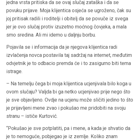
jedna vrsta pritiska da se ovaj slučaj zataška i da se
povuku prijave. Moja klijentica osjeća se ugroženo, čak su
joj pritisak radili i roditelji i obitelj da se povuče iz svega
jer je ovo slučaj protiv izuzetno moćnog čovjeka, a mala
smo sredina. Ali mi idemo u daljnju borbu.
Pojavila se i informacija da je njegova klijentica radi
izvlačenja novca postavila taj sadržaj na internet, međutim
odvjetnik je to odbacio premda će i to zasigurno biti tema
istrage.
– Na temelju čega bi moja klijentica ucjenjivala bilo koga u
ovom slučaju? Valjda bi ga netko ucjenjivao prije nego što
je sve objavljeno. Ovdje na ucjenu može sličiti jedino to što
je prijavljeni mene zvao i pokušao me pridobiti na svoju
stranu – ističe Kurtović.
“Pokušao je sve potplatiti, pa i mene, a kada je shvatio da
je to nemoguće, pobjegao je iz zemlje. Koliko znam