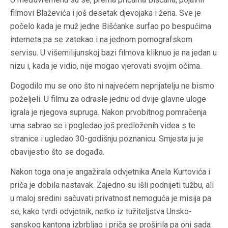
filmovi Blaževića i još desetak djevojaka i žena. Sve je
počelo kada je muž jedne Bišćanke surfao po bespućima
interneta pa se zatekao i na jednom pornografskom
servisu. U višemilijunskoj bazi filmova kliknuo je na jedan u
nizu i, kada je vidio, nije mogao vjerovati svojim očima.
Dogodilo mu se ono što ni najvećem neprijatelju ne bismo
poželjeli. U filmu za odrasle jednu od dvije glavne uloge
igrala je njegova supruga. Nakon prvobitnog pomračenja
uma sabrao se i pogledao još predloženih videa s te
stranice i ugledao 30-godišnju poznanicu. Smjesta ju je
obavijestio što se događa.
Nakon toga ona je angažirala odvjetnika Anela Kurtovića i
priča je dobila nastavak. Zajedno su išli podnijeti tužbu, ali
u maloj sredini sačuvati privatnost nemoguća je misija pa
se, kako tvrdi odvjetnik, netko iz tužiteljstva Unsko-
sanskog kantona izbrbljao i priča se proširila pa oni sada