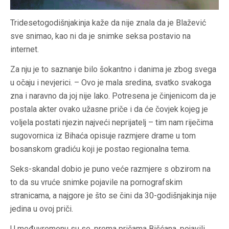
Tridesetogodišnjakinja kaže da nije znala da je Blažević
sve snimao, kao ni da je snimke seksa postavio na
internet.
Za nju je to saznanje bilo šokantno i danima je zbog svega
u očaju i nevjerici. – Ovo je mala sredina, svatko svakoga
zna i naravno da joj nije lako. Potresena je činjenicom da je
postala akter ovako užasne priče i da će čovjek kojeg je
voljela postati njezin najveći neprijatelj – tim nam riječima
sugovornica iz Bihaća opisuje razmjere drame u tom
bosanskom gradiću koji je postao regionalna tema.
Seks-skandal dobio je puno veće razmjere s obzirom na
to da su vruće snimke pojavile na pornografskim
stranicama, a najgore je što se čini da 30-godišnjakinja nije
jedina u ovoj priči.
U međuvremenu su se, prema pričama Bišćana, pojavili