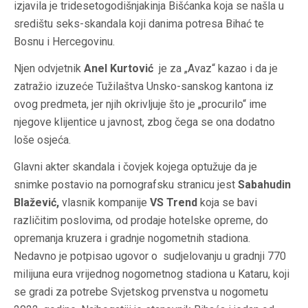
izjavila je tridesetogodišnjakinja Bišćanka koja se našla u
središtu seks-skandala koji danima potresa Bihać te
Bosnu i Hercegovinu.
Njen odvjetnik
Anel Kurtović
je za „Avaz“ kazao i da je
zatražio izuzeće Tužilaštva Unsko-sanskog kantona iz
ovog predmeta, jer njih okrivljuje što je „procurilo“ ime
njegove klijentice u javnost, zbog čega se ona dodatno
loše osjeća.
Glavni akter skandala i čovjek kojega optužuje da je
snimke postavio na pornografsku stranicu jest
Sabahudin
Blažević,
vlasnik kompanije
VS Trend
koja se bavi
različitim poslovima, od prodaje hotelske opreme, do
opremanja kruzera i gradnje nogometnih stadiona.
Nedavno je potpisao ugovor o sudjelovanju u gradnji 770
milijuna eura vrijednog nogometnog stadiona u Kataru, koji
se gradi za potrebe Svjetskog prvenstva u nogometu