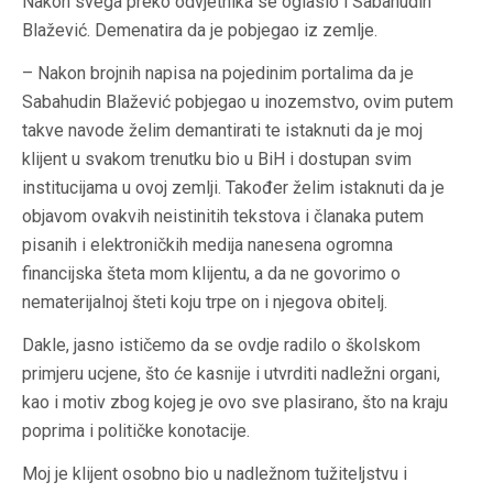
Nakon svega preko odvjetnika se oglasio i Sabahudin
Blažević. Demenatira da je pobjegao iz zemlje.
– Nakon brojnih napisa na pojedinim portalima da je
Sabahudin Blažević pobjegao u inozemstvo, ovim putem
takve navode želim demantirati te istaknuti da je moj
klijent u svakom trenutku bio u BiH i dostupan svim
institucijama u ovoj zemlji. Također želim istaknuti da je
objavom ovakvih neistinitih tekstova i članaka putem
pisanih i elektroničkih medija nanesena ogromna
financijska šteta mom klijentu, a da ne govorimo o
nematerijalnoj šteti koju trpe on i njegova obitelj.
Dakle, jasno ističemo da se ovdje radilo o školskom
primjeru ucjene, što će kasnije i utvrditi nadležni organi,
kao i motiv zbog kojeg je ovo sve plasirano, što na kraju
poprima i političke konotacije.
Moj je klijent osobno bio u nadležnom tužiteljstvu i