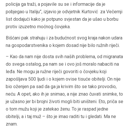
policija ga traži, a pojavile su se i informacije da je
pobjegao u Italiju”, izjavio je odvjetnik Kurtović za Večernji
list dodajući kako je potpuno svjestan da je ušao u borbu
protiv izuzetno moćnog čovjeka.
Bišćani pak strahuju i za budućnost svog kraja nakon udara
na gospodarstvenika o kojem dosad nije bilo ružnih riječi.
– Kao da nam nije dosta svih naših problema, od migranata
do svega ostalog, pa nam se i ovo još moralo nabaciti na
leđa. Ne mogu ja ružne riječi govoriti o čovjeku koji
zapošljava 500 ljudi i o kojem ovise tisuće obitelji. On nije
bio oženjen pa sad da ga ja krivim što se tako provodio,
neću. A opet, ako ih je snimao, a nije znao čuvati snimke, to
je užasno jer bi brojni životi mogli biti uništeni. Eto, priča se
o tom mužu koji je zatekao ženu. To je raspad jedne
obitelji, a i taj muž – što je imao raditi tu i gledati. Ma ne
znam.