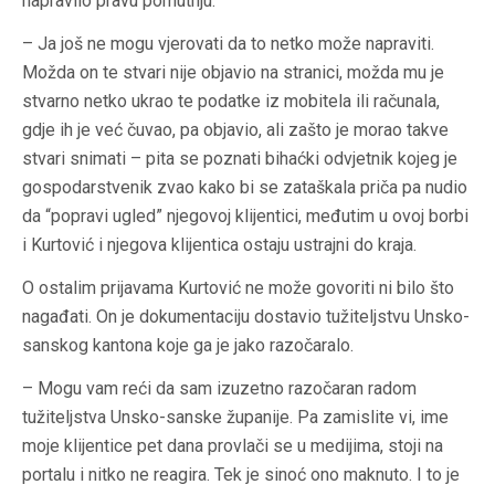
napravilo pravu pomutnju.
– Ja još ne mogu vjerovati da to netko može napraviti.
Možda on te stvari nije objavio na stranici, možda mu je
stvarno netko ukrao te podatke iz mobitela ili računala,
gdje ih je već čuvao, pa objavio, ali zašto je morao takve
stvari snimati – pita se poznati bihaćki odvjetnik kojeg je
gospodarstvenik zvao kako bi se zataškala priča pa nudio
da “popravi ugled” njegovoj klijentici, međutim u ovoj borbi
i Kurtović i njegova klijentica ostaju ustrajni do kraja.
O ostalim prijavama Kurtović ne može govoriti ni bilo što
nagađati. On je dokumentaciju dostavio tužiteljstvu Unsko-
sanskog kantona koje ga je jako razočaralo.
– Mogu vam reći da sam izuzetno razočaran radom
tužiteljstva Unsko-sanske županije. Pa zamislite vi, ime
moje klijentice pet dana provlači se u medijima, stoji na
portalu i nitko ne reagira. Tek je sinoć ono maknuto. I to je