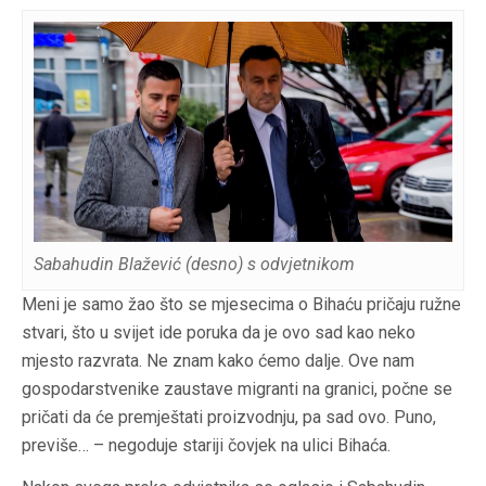
Sabahudin Blažević (desno) s odvjetnikom
Meni je samo žao što se mjesecima o Bihaću pričaju ružne
stvari, što u svijet ide poruka da je ovo sad kao neko
mjesto razvrata. Ne znam kako ćemo dalje. Ove nam
gospodarstvenike zaustave migranti na granici, počne se
pričati da će premještati proizvodnju, pa sad ovo. Puno,
previše… – negoduje stariji čovjek na ulici Bihaća.