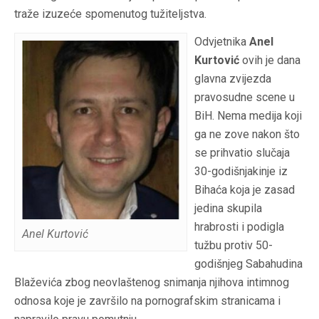
traže izuzeće spomenutog tužiteljstva.
Odvjetnika
Anel
Kurtović
ovih je dana
glavna zvijezda
pravosudne scene u
BiH. Nema medija koji
ga ne zove nakon što
se prihvatio slučaja
30-godišnjakinje iz
Bihaća koja je zasad
jedina skupila
hrabrosti i podigla
Anel Kurtović
tužbu protiv 50-
godišnjeg Sabahudina
Blaževića zbog neovlaštenog snimanja njihova intimnog
odnosa koje je završilo na pornografskim stranicama i