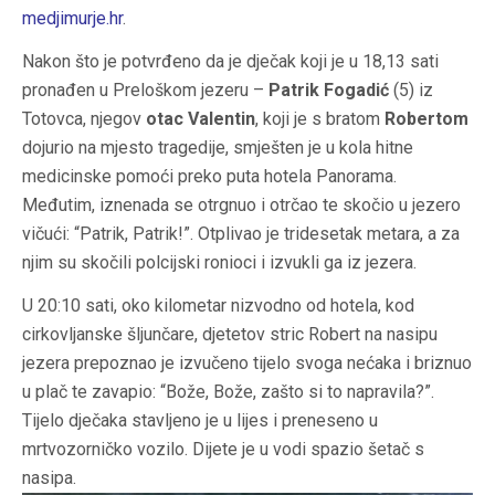
medjimurje.hr
.
Nakon što je potvrđeno da je dječak koji je u 18,13 sati
pronađen u Preloškom jezeru –
Patrik Fogadić
(5) iz
Totovca, njegov
otac Valentin
, koji je s bratom
Robertom
dojurio na mjesto tragedije, smješten je u kola hitne
medicinske pomoći preko puta hotela Panorama.
Međutim, iznenada se otrgnuo i otrčao te skočio u jezero
vičući: “Patrik, Patrik!”. Otplivao je tridesetak metara, a za
njim su skočili polcijski ronioci i izvukli ga iz jezera.
U 20:10 sati, oko kilometar nizvodno od hotela, kod
cirkovljanske šljunčare, djetetov stric Robert na nasipu
jezera prepoznao je izvučeno tijelo svoga nećaka i briznuo
u plač te zavapio: “Bože, Bože, zašto si to napravila?”.
Tijelo dječaka stavljeno je u lijes i preneseno u
mrtvozorničko vozilo. Dijete je u vodi spazio šetač s
nasipa.