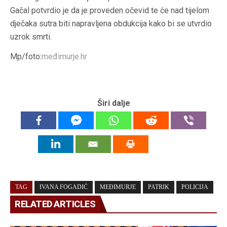
Gačal potvrdio je da je proveden očevid te će nad tijelom
dječaka sutra biti napravljena obdukcija kako bi se utvrdio
uzrok smrti.
Mp/foto:
međimurje.hr
Širi dalje
TAG
IVANA FOGADIĆ
MEĐIMURJE
PATRIK
POLICIJA
RELATED ARTICLES