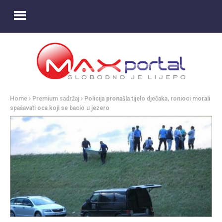
Home
Premium sadržaj
Policija pronašla tijelo dječaka, ronioci morali
spašavati oca koji se bacio u jezero