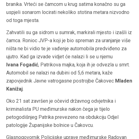
branika. Vrteći se čamcom u krug satima konačno su ga
uspjeli sonarom locirati nekoliko stotina metara nizvodno
od toga mjesta.
Zahvatili su ga sidrom u sumrak, markirali mjesto i izašli iz
čamca. Ronioc JVP-a koji je bio spreman za uranjanje više
ništa ne bi vidio te je vađenje automobila predviđeno za
ujutro. Kad ga izvade vidjet će nalazi li se u njemu
Ivana Fogadić
, Patrikova majka, koja ih je odvezla u smrt.
Automobil se nalazi na dubini od 5,6 metara, kaže
zapovjednik Javne vatrogasne postrojbe Čakovec
Mladen
Kanižaj
.
Oko 21 sat završen je očevid državnog odvjetnika i
kriminalista PU međimurske nakon čega je tijelo
petogodišnjeg Patrika prevezeno na obdukciju Odjel
patologije Županijske bolnice u Čakovcu.
Glasnogovornik Policijske uprave međimurske Radovan