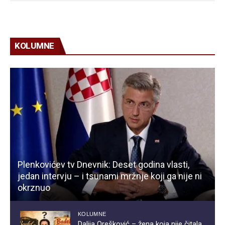
KOLUMNE
Plenkovićev tv Dnevnik: Deset godina vlasti,
jedan intervju – i tsunami mržnje koji ga nije ni
okrznuo
KOLUMNE
Dalija Orešković – žena koja nije čitala