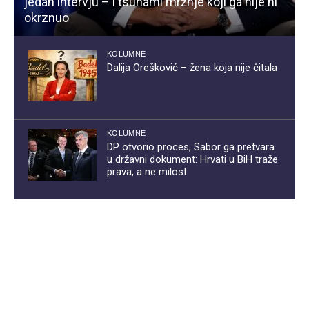
jedan intervju – i tsunami mržnje koji ga nije ni
okrznuo
KOLUMNE
Dalija Orešković – žena koja nije čitala
KOLUMNE
DP otvorio proces, Sabor ga pretvara
u državni dokument: Hrvati u BiH traže
prava, a ne milost