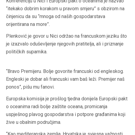
Konferenciju u Nici i Europski pakt o oceanima je nazvao
“itekako dobrim korakom u pravom smjeru” s obzirom na
činjenicu da su “mnoga od naših gospodarstava
orijentirana na more”.
Plenković je govor u Nici održao na francuskom jeziku što
je izazvalo oduševljenje njegovih pratitelja, ali i priznanje
političkih suparnika.
“Bravo Premijeru. Bolje govorite francuski od engleskog.
Engleski je dobar ali francuski vam baš leži. Premijer naš
ponos”, pišu mu fanovi.
Europska komisija je prošlog tjedna donijela Europski pakt
o oceanima radi bolje zaštite oceana, promicanja
uspješnog plavog gospodarstva i potpore građanima koji
žive u obalnim područjima.
“Kao mediteranska zemlja, Hrvatska je svjesna važnosti