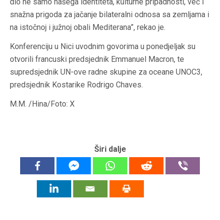
dio ne samo našega identiteta, kulturne pripadnosti, već i
snažna prigoda za jačanje bilateralni odnosa sa zemljama i
na istočnoj i južnoj obali Mediterana”, rekao je.
Konferenciju u Nici uvodnim govorima u ponedjeljak su
otvorili francuski predsjednik Emmanuel Macron, te
supredsjednik UN-ove radne skupine za oceane UNOC3,
predsjednik Kostarike Rodrigo Chaves.
M.M. /Hina/Foto: X
Širi dalje