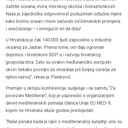
zaštite oceana, mora, morskog okoliša i bioraznolikosti.
Naša je zajednička odgovornost poduzimati odlučne mjere
kako bismo ocean i more sačuvali od klimatskih promjena
i onečišćenja – i omogućili im da dišu!
U Hrvatskoj je čak 140.000 ljudi zaposleno u industriji
vezanoj za Jadran. Prema tome, oni daju ogroman
doprinos i hrvatskom BDP-u i razvoju hrvatskog
gospodarstva. Zato su ovakvi međunarodni, europski
okviri itekako povoljni za stvaranje još boljeg ozračja za
njihov razvoj”, rekao je Plenković.
Premijer u sklopu konferencije sudjeluje i na samitu “Za
povezani Mediteran”, koji je usporedio s organizacijom
devet mediteranskih zemalja članica Unije EU MED-9,
kojom će Hrvatska iduće godine predsjedati.
“Naše poruke kada je riječ o mediteranskoj suradnji: one su