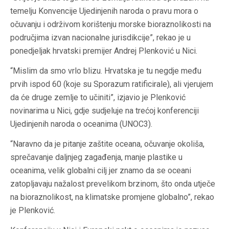
temelju Konvencije Ujedinjenih naroda o pravu mora o
očuvanju i održivom korištenju morske bioraznolikosti na
područjima izvan nacionalne jurisdikcije”, rekao je u
ponedjeljak hrvatski premijer Andrej Plenković u Nici.
“Mislim da smo vrlo blizu. Hrvatska je tu negdje među
prvih ispod 60 (koje su Sporazum ratificirale), ali vjerujem
da će druge zemlje to učiniti”, izjavio je Plenković
novinarima u Nici, gdje sudjeluje na trećoj konferenciji
Ujedinjenih naroda o oceanima (UNOC3).
“Naravno da je pitanje zaštite oceana, očuvanje okoliša,
sprečavanje daljnjeg zagađenja, manje plastike u
oceanima, velik globalni cilj jer znamo da se oceani
zatopljavaju nažalost prevelikom brzinom, što onda utječe
na bioraznolikost, na klimatske promjene globalno”, rekao
je Plenković.