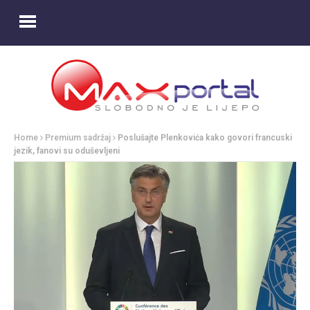
Home
Premium sadržaj
Poslušajte Plenkovića kako govori francuski
jezik, fanovi su oduševljeni