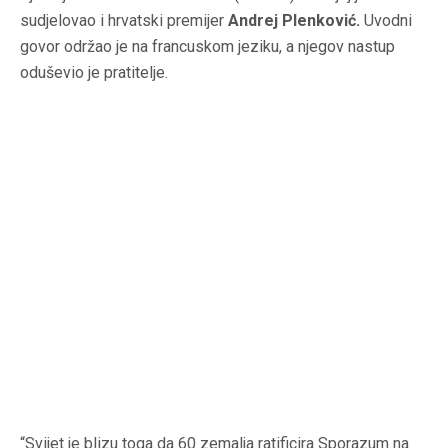
sudjelovao i hrvatski premijer
Andrej Plenković.
Uvodni
govor održao je na francuskom jeziku, a njegov nastup
oduševio je pratitelje.
“Svijet je blizu toga da 60 zemalja ratificira Sporazum na