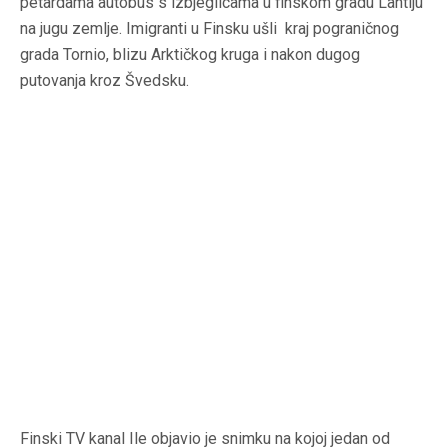
petardama autobus s izbjeglicama u finskom gradu Lahtiju
na jugu zemlje. Imigranti u Finsku ušli kraj pograničnog
grada Tornio, blizu Arktičkog kruga i nakon dugog
putovanja kroz Švedsku.
Finski TV kanal Ile objavio je snimku na kojoj jedan od