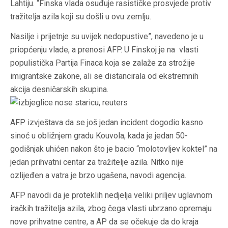
Lahtiju. “Finska vlada osuđuje rasističke prosvjede protiv
tražitelja azila koji su došli u ovu zemlju.
Nasilje i prijetnje su uvijek nedopustive”, navedeno je u
priopćenju vlade, a prenosi AFP. U Finskoj je na vlasti
populistička Partija Finaca koja se zalaže za strožije
imigrantske zakone, ali se distancirala od ekstremnih
akcija desničarskih skupina.
AFP izvještava da se još jedan incident dogodio kasno
sinoć u obližnjem gradu Kouvola, kada je jedan 50-
godišnjak uhićen nakon što je bacio “molotovljev koktel” na
jedan prihvatni centar za tražitelje azila. Nitko nije
ozlijeđen a vatra je brzo ugašena, navodi agencija.
AFP navodi da je proteklih nedjelja veliki priljev uglavnom
iračkih tražitelja azila, zbog čega vlasti ubrzano opremaju
nove prihvatne centre, a AP da se očekuje da do kraja