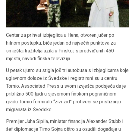
Centar za prihvat izbjeglica u Hena, otvoren jučer po
hitnom postupku, biće jedan od najvećih punktova za
smještaj tražitelja azila u Finskoj, s predviđenih 450
mjesta, navodi finska televizija.
U petak ujutro su stigla još tri autobusa s izbjeglicama koje
uglavnom dolaze iz Švedske i registrirani su u centru
Tornio. Associated Press u svom izvješću podsjeća da je
približno 500 ljudi u sjevernom finskom pograničnom
gradu Tornio formiralo “živi zid” protiveći se pristizanju
migranata iz Švedske.
Premijer Juha Sipila, ministar financija Alexander Stubb i
šef diplomacije Timo Sojna oštro su osudili događaje u