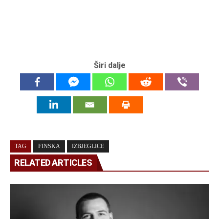
Širi dalje
TAG
FINSKA
IZBJEGLICE
RELATED ARTICLES