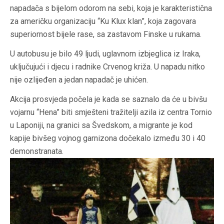
napadača s bijelom odorom na sebi, koja je karakteristična
za američku organizaciju “Ku Klux klan”, koja zagovara
superiornost bijele rase, sa zastavom Finske u rukama.
U autobusu je bilo 49 ljudi, uglavnom izbjeglica iz Iraka,
uključujući i djecu i radnike Crvenog križa. U napadu nitko
nije ozlijeđen a jedan napadač je uhićen.
Akcija prosvjeda počela je kada se saznalo da će u bivšu
vojarnu “Hena” biti smješteni tražitelji azila iz centra Tornio
u Laponiji, na granici sa Švedskom, a migrante je kod
kapije bivšeg vojnog garnizona dočekalo između 30 i 40
demonstranata.