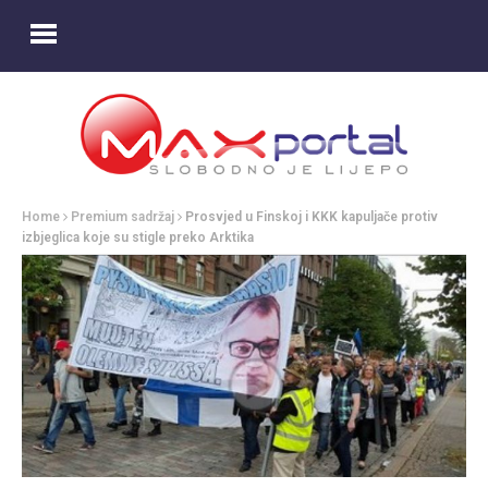
Home
Premium sadržaj
Prosvjed u Finskoj i KKK kapuljače protiv
izbjeglica koje su stigle preko Arktika