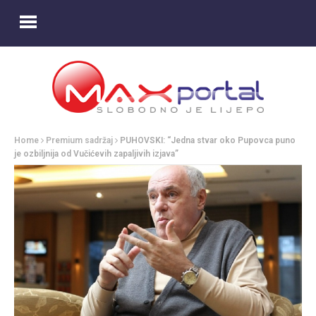
Home
Premium sadržaj
PUHOVSKI: “Jedna stvar oko Pupovca puno
je ozbiljnija od Vučićevih zapaljivih izjava”