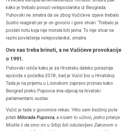
kako je trebalo povući veleposlanika iz Beograda.
Puhovski ne smatra da se zbog Vučićeve izjave trebalo
žustro reagirati jer je on govorio i gore stvari. ‘Trebalo je
poslati notu koja nije morala biti javna. To nije stvar na
razini povlačenja veleposlanika’, smatra.
Ovo nas treba brinuti, a ne Vučićeve provokacije
o 1991.
Puhovski ističe kako je za Hrvatsku daleko poraznija
epizoda s početka 2018., kad je Vučić bio u Hrvatskoj.
Tada je na prijemu u Lisinskom zapravo priznao kako
Beograd preko Pupovca ima utjecaj na hrvatski
parlamentarni sustav.
Vučić je tada s govornice rekao: ‘
Htio sam bezbroj puta
pitati
Milorada Pupovca
, a nisam to učinio, jedno pitanje.
Mislite li da smo mi u Srbiji bili oduševljeni Zakonom o