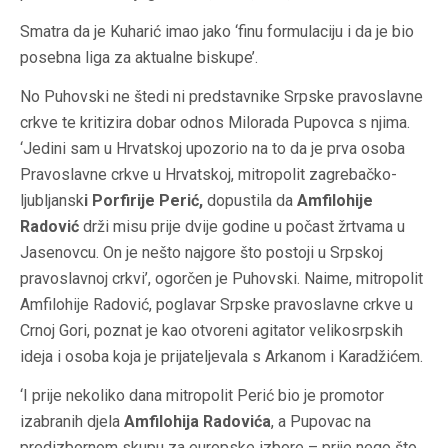
Smatra da je Kuharić imao jako ‘finu formulaciju i da je bio
posebna liga za aktualne biskupe’.
No Puhovski ne štedi ni predstavnike Srpske pravoslavne
crkve te kritizira dobar odnos Milorada Pupovca s njima.
‘Jedini sam u Hrvatskoj upozorio na to da je prva osoba
Pravoslavne crkve u Hrvatskoj, mitropolit zagrebačko-
ljubljansk
i Porfirije Perić,
dopustila da
Amfilohije
Radović
drži misu prije dvije godine u počast žrtvama u
Jasenovcu. On je nešto najgore što postoji u Srpskoj
pravoslavnoj crkvi’, ogorčen je Puhovski. Naime, mitropolit
Amfilohije Radović, poglavar Srpske pravoslavne crkve u
Crnoj Gori, poznat je kao otvoreni agitator velikosrpskih
ideja i osoba koja je prijateljevala s Arkanom i Karadžićem.
‘I prije nekoliko dana mitropolit Perić bio je promotor
izabranih djela
Amfilohija Radovića
, a Pupovac na
predizbornom skupu za europske izbore – prije nego što