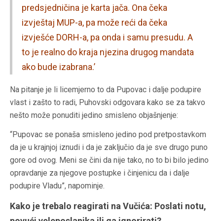
predsjedničina je karta jača. Ona čeka
izvještaj MUP-a, pa može reći da čeka
izvješće DORH-a, pa onda i samu presudu. A
to je realno do kraja njezina drugog mandata
ako bude izabrana.’
Na pitanje je li licemjerno to da Pupovac i dalje podupire
vlast i zašto to radi, Puhovski odgovara kako se za takvo
nešto može ponuditi jedino smisleno objašnjenje:
“Pupovac se ponaša smisleno jedino pod pretpostavkom
da je u krajnjoj iznudi i da je zaključio da je sve drugo puno
gore od ovog. Meni se čini da nije tako, no to bi bilo jedino
opravdanje za njegove postupke i činjenicu da i dalje
podupire Vladu”, napominje.
Kako je trebalo reagirati na Vučića: Poslati notu,
povući veleposlanika ili ga ignorirati?