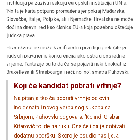
institucija pa zaziva reakciju europskih institucija i UN-a.
‘No ta je karta potpuno promašena jer pokraj Mađarske,
Slovačke, Italije, Poljske, ali i Njemačke, Hrvatska ne može
doći na dnevni red kao članica EU-a koja posebno oštećuje
ljudska prava.
Hrvatska se ne može kvalificirati u prvu ligu prekršitelja
ljudskih prava jer je konkurencija jako oštra u posljednje
vrijeme. Fantazije su to da će se pojaviti neki birokrat iz
Bruxellesa ili Strasbourga i reći: no, no’, smatra Puhovski.
Koji će kandidat pobrati vrhnje?
Na pitanje tko će pobrati vrhnje od ovih
incidenata i novog verbalnog sukoba sa
Srbijom, Puhovski odgovara: ‘Kolindi Grabar
Kitarović to ide na ruku. Ona će i dalje dobivati
dodatnu podršku.
Škoro je osudio nasilje, a