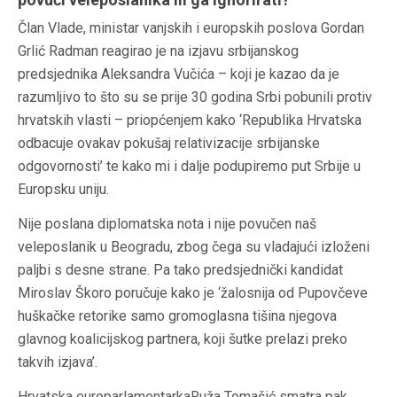
Član Vlade, ministar vanjskih i europskih poslova Gordan
Grlić Radman reagirao je na izjavu srbijanskog
predsjednika Aleksandra Vučića – koji je kazao da je
razumljivo to što su se prije 30 godina Srbi pobunili protiv
hrvatskih vlasti – priopćenjem kako ‘Republika Hrvatska
odbacuje ovakav pokušaj relativizacije srbijanske
odgovornosti’ te kako mi i dalje podupiremo put Srbije u
Europsku uniju.
Nije poslana diplomatska nota i nije povučen naš
veleposlanik u Beogradu, zbog čega su vladajući izloženi
paljbi s desne strane. Pa tako predsjednički kandidat
Miroslav Škoro poručuje kako je ‘žalosnija od Pupovčeve
huškačke retorike samo gromoglasna tišina njegova
glavnog koalicijskog partnera, koji šutke prelazi preko
takvih izjava’.
Hrvatska europarlamentarkaRuža Tomašić smatra pak