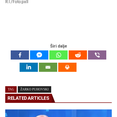
R.I./Foto:pxll
Širi dalje
TAG
ŽARKO PUHOVSKI
RELATED ARTICLES