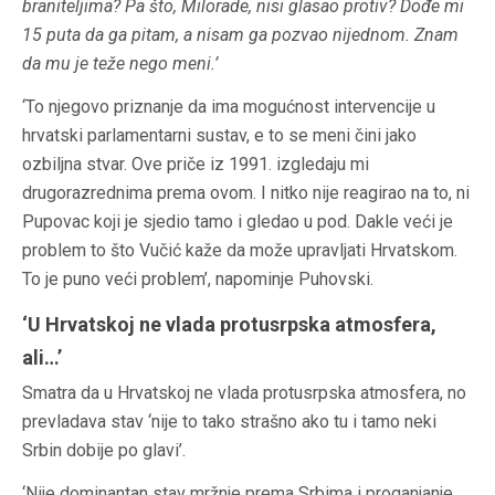
braniteljima? Pa što, Milorade, nisi glasao protiv? Dođe mi
15 puta da ga pitam, a nisam ga pozvao nijednom. Znam
da mu je teže nego meni.’
‘To njegovo priznanje da ima mogućnost intervencije u
hrvatski parlamentarni sustav, e to se meni čini jako
ozbiljna stvar. Ove priče iz 1991. izgledaju mi
drugorazrednima prema ovom. I nitko nije reagirao na to, ni
Pupovac koji je sjedio tamo i gledao u pod. Dakle veći je
problem to što Vučić kaže da može upravljati Hrvatskom.
To je puno veći problem’, napominje Puhovski.
‘U Hrvatskoj ne vlada protusrpska atmosfera,
ali…’
Smatra da u Hrvatskoj ne vlada protusrpska atmosfera, no
prevladava stav ‘nije to tako strašno ako tu i tamo neki
Srbin dobije po glavi’.
‘Nije dominantan stav mržnje prema Srbima i proganjanje,