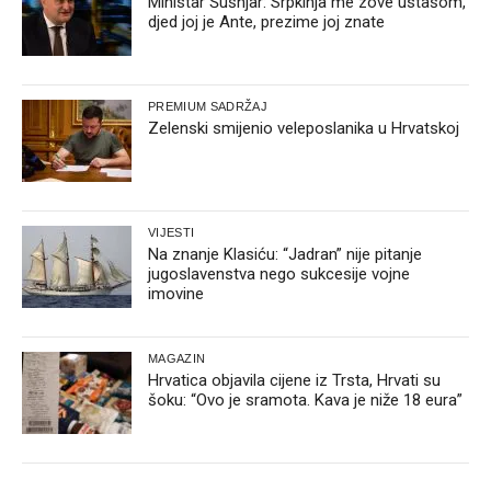
Ministar Šušnjar: Srpkinja me zove ustašom,
djed joj je Ante, prezime joj znate
PREMIUM SADRŽAJ
Zelenski smijenio veleposlanika u Hrvatskoj
VIJESTI
Na znanje Klasiću: “Jadran” nije pitanje
jugoslavenstva nego sukcesije vojne
imovine
MAGAZIN
Hrvatica objavila cijene iz Trsta, Hrvati su
šoku: “Ovo je sramota. Kava je niže 18 eura”