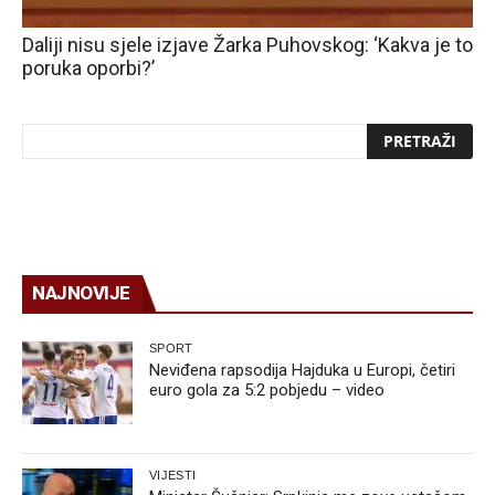
Daliji nisu sjele izjave Žarka Puhovskog: ‘Kakva je to
poruka oporbi?’
NAJNOVIJE
SPORT
Neviđena rapsodija Hajduka u Europi, četiri
euro gola za 5:2 pobjedu – video
VIJESTI