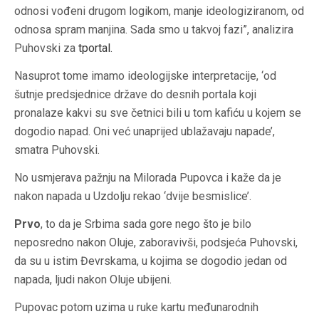
odnosi vođeni drugom logikom, manje ideologiziranom, od
odnosa spram manjina. Sada smo u takvoj fazi”, analizira
Puhovski za
tportal.
Nasuprot tome imamo ideologijske interpretacije, ‘od
šutnje predsjednice države do desnih portala koji
pronalaze kakvi su sve četnici bili u tom kafiću u kojem se
dogodio napad. Oni već unaprijed ublažavaju napade’,
smatra Puhovski.
No usmjerava pažnju na Milorada Pupovca i kaže da je
nakon napada u Uzdolju rekao ‘dvije besmislice’.
Prvo
, to da je Srbima sada gore nego što je bilo
neposredno nakon Oluje, zaboravivši, podsjeća Puhovski,
da su u istim Đevrskama, u kojima se dogodio jedan od
napada, ljudi nakon Oluje ubijeni.
Pupovac potom uzima u ruke kartu međunarodnih