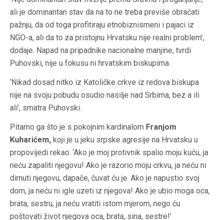
ali je dominantan stav da na to ne treba previše obraćati
pažnju, da od toga profitiraju etnobiznismeni i pajaci iz
NGO-a, ali da to za pristojnu Hrvatsku nije realni problem’,
dodaje. Napad na pripadnike nacionalne manjine, tvrdi
Puhovski, nije u fokusu ni hrvatskim biskupima.
‘Nikad dosad nitko iz Katoličke crkve iz redova biskupa
nije na svoju pobudu osudio nasilje nad Srbima, bez a ili
ali’, smatra Puhovski.
Pitamo ga što je s pokojnim kardinalom
Franjom
Kuharićem,
koji je u jeku srpske agresije na Hrvatsku u
propovijedi rekao: ‘Ako je moj protivnik spalio moju kuću, ja
neću zapaliti njegovu! Ako je razorio moju crkvu, ja neću ni
dirnuti njegovu, dapače, čuvat ću je. Ako je napustio svoj
dom, ja neću ni igle uzeti iz njegova! Ako je ubio moga oca,
brata, sestru, ja neću vratiti istom mjerom, nego ću
poštovati život njegova oca, brata, sina, sestre!’