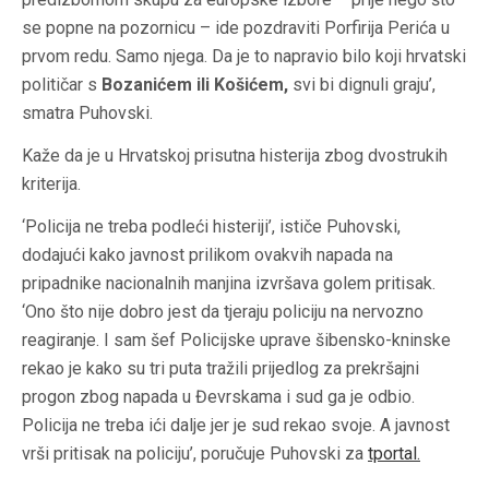
se popne na pozornicu – ide pozdraviti Porfirija Perića u
prvom redu. Samo njega. Da je to napravio bilo koji hrvatski
političar s
Bozanićem ili Košićem,
svi bi dignuli graju’,
smatra Puhovski.
Kaže da je u Hrvatskoj prisutna histerija zbog dvostrukih
kriterija.
‘Policija ne treba podleći histeriji’, ističe Puhovski,
dodajući kako javnost prilikom ovakvih napada na
pripadnike nacionalnih manjina izvršava golem pritisak.
‘Ono što nije dobro jest da tjeraju policiju na nervozno
reagiranje. I sam šef Policijske uprave šibensko-kninske
rekao je kako su tri puta tražili prijedlog za prekršajni
progon zbog napada u Đevrskama i sud ga je odbio.
Policija ne treba ići dalje jer je sud rekao svoje. A javnost
vrši pritisak na policiju’, poručuje Puhovski za
tportal.