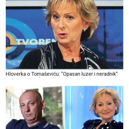
Hloverka o Tomaševiću: “Opasan luzer i neradnik”