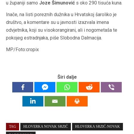
u županiji samo
Joze Šimunović
s oko 290 tisuća kuna.
Inače, na listi poreznih dužnika u Hrvatskoj šaroliko je
društvo, a komentare su u javnosti izazvala imena
odvjetnika, koji su visokorangirani, ali i nogometaša te
pokojeg estradnjaka, piše Slobodna Dalmacija.
MP/Foto:cropix
Širi dalje
TAG
HLOVERKA NOVAK SRZIĆ
HLOVERKA SRZIĆ-NOVAK