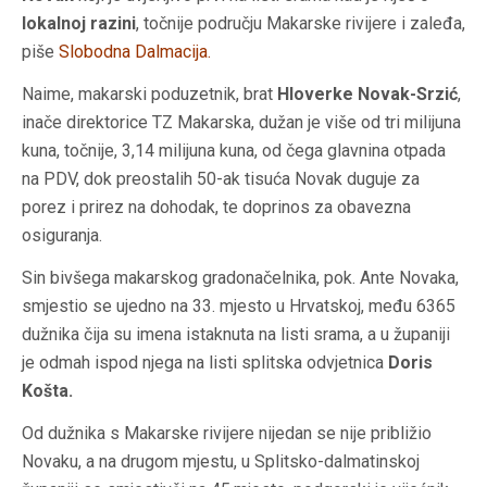
lokalnoj razini
, točnije području Makarske rivijere i zaleđa,
piše
Slobodna Dalmacija.
Naime, makarski poduzetnik, brat
Hloverke Novak-Srzić
,
inače direktorice TZ Makarska, dužan je više od tri milijuna
kuna, točnije, 3,14 milijuna kuna, od čega glavnina otpada
na PDV, dok preostalih 50-ak tisuća Novak duguje za
porez i prirez na dohodak, te doprinos za obavezna
osiguranja.
Sin bivšega makarskog gradonačelnika, pok. Ante Novaka,
smjestio se ujedno na 33. mjesto u Hrvatskoj, među 6365
dužnika čija su imena istaknuta na listi srama, a u županiji
je odmah ispod njega na listi splitska odvjetnica
Doris
Košta.
Od dužnika s Makarske rivijere nijedan se nije približio
Novaku, a na drugom mjestu, u Splitsko-dalmatinskoj