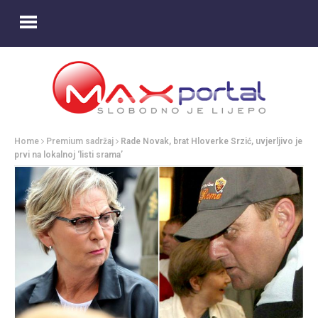
Home
Premium sadržaj
Rade Novak, brat Hloverke Srzić, uvjerljivo je
prvi na lokalnoj ‘listi srama’