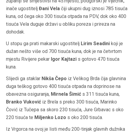
županiji se smjestivši na 45.mjesto, podgorski je vijećnik,
inače ugostitelj
Đani Vela
čiji ukupni dug iznosi 785 tisuća
kuna, od čega oko 300 tisuća otpada na PDV, dok oko 400
tisuća Vela duguje državi u obliku poreza i prireza na
dohodak.
U stopu ga prati makarski ugostitelj
Lirim Seadini
koji je
dužan nešto više od 700 tisuća kuna, dok je na četvrtom
mjestu Rivijere pekar
Igor Kajtazi
s gotovo 470 tisuća
kuna.
Slijedi ga staklar
Nikša Čepo
iz Velikog Brda čija glavnina
duga teškog gotovo 400 tisuća otpada na doprinose na
obavezna osiguranja,
Mirnela Šimić
s 311 tisuća kuna,
Branko Vuković
iz Brela s preko 300 tisuća, Marinko
Čović iz Tučepa sa skoro 230 tisuća, Jure Grbavac s oko
220 tisuća te
Miljenko Lozo
s oko 200 tisuća.
Iz Vrgorca na ovoj je listi među 200-tinjak glavnih dužnika