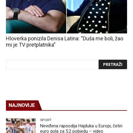
Hloverka ponizila Denisa Latina: “Duša me boli, žao
mi je TV pretplatnika”
NAJNOVIJE
SPORT
Neviđena rapsodija Hajduka u Europi, četiri
euro gola za 5:2 pobjedu – video