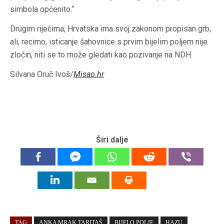
simbola općenito.“
Drugim riječima, Hrvatska ima svoj zakonom propisan grb,
ali, recimo, isticanje šahovnice s prvim bijelim poljem nije
zločin, niti se to može gledati kao pozivanje na NDH.
Silvana Oruč Ivoš/
Misao.hr
Širi dalje
TAG
ANKA MRAK TARITAŠ
BIJELO POLJE
HAZU