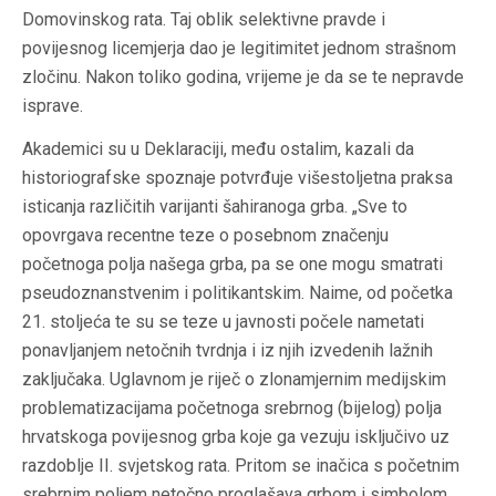
Domovinskog rata. Taj oblik selektivne pravde i
povijesnog licemjerja dao je legitimitet jednom strašnom
zločinu. Nakon toliko godina, vrijeme je da se te nepravde
isprave.
Akademici su u Deklaraciji, među ostalim, kazali da
historiografske spoznaje potvrđuje višestoljetna praksa
isticanja različitih varijanti šahiranoga grba. „Sve to
opovrgava recentne teze o posebnom značenju
početnoga polja našega grba, pa se one mogu smatrati
pseudoznanstvenim i politikantskim. Naime, od početka
21. stoljeća te su se teze u javnosti počele nametati
ponavljanjem netočnih tvrdnja i iz njih izvedenih lažnih
zaključaka. Uglavnom je riječ o zlonamjernim medijskim
problematizacijama početnoga srebrnog (bijelog) polja
hrvatskoga povijesnog grba koje ga vezuju isključivo uz
razdoblje II. svjetskog rata. Pritom se inačica s početnim
srebrnim poljem netočno proglašava grbom i simbolom