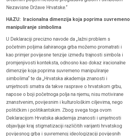
Nezavisne Države Hrvatske.“
HAZU: Iracionalna dimenzija koja poprima suvremeno
manipuliranje simbolima
U Deklaraciji precizno navode da „lažni problem s
početnim poljima šahiranoga grba možemo promatrati i
kao primjer povijesne tenzije između trajnosti simbola i
promjenjivosti konteksta, odnosno kao dokaz iracionalne
dimenzije koja poprima suvremeno manipuliranje
simbolima“ te da „Hrvatska akademija znanosti i
umjetnosti smatra da takve rasprave o hrvatskom grbu,
napose o boji početnoga polja na njemu, nisu motivirane
znanstvenim, povijesnim i kulturološkim ciljevima, nego
političkim i politikantskim. Zbog svega toga ovom
Deklaracijom Hrvatska akademija znanosti i umjetnosti
objavljuje kraj stigmatizaciji različitih varijanti hrvatskog
povijesnog grba i suvremenoj ideologizaciji povijesnih