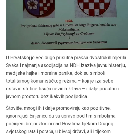
U Hrvatskoj je već dugo prisutna praksa dvostrukih mjerila.
Svaka i najmanja asocijacija na NDH izaziva javnu histeriju,
medijske hajke i moralne panike, dok su simboli
totalitarnog komunističkog režima – koji je iza sebe
ostavio stotine tisuća nevinih žrtava – i dalje prisutni u
javnom prostoru bez ikakvih posljedica.
Štoviše, mnogi ih i dalje promoviraju kao pozitivne,
ignorirajući činjenicu da su upravo pod tim simbolima
počinjeni brojni zločini nad Hrvatima tijekom Drugog
svjetskog rata i poraća, u bivšoj državi, ali i tijekom