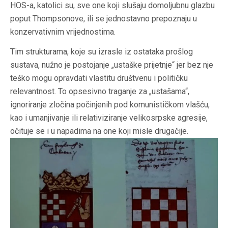
HOS-a, katolici su, sve one koji slušaju domoljubnu glazbu
poput Thompsonove, ili se jednostavno prepoznaju u
konzervativnim vrijednostima.
Tim strukturama, koje su izrasle iz ostataka prošlog
sustava, nužno je postojanje „ustaške prijetnje“ jer bez nje
teško mogu opravdati vlastitu društvenu i političku
relevantnost. To opsesivno traganje za „ustašama“,
ignoriranje zločina počinjenih pod komunističkom vlašću,
kao i umanjivanje ili relativiziranje velikosrpske agresije,
očituje se i u napadima na one koji misle drugačije.