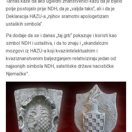
Taritaš kaže da ako ugledni znanstvenici kažu da je bijelo
polje postojalo prije NDH, da je „valjda tako“, ali i da je
Deklaracija HAZU-a „njihov sramotni apologetizam
ustaških simbola“.
Pa dodaje da se i danas „taj grb“ pokazuje i koristi kao
simbol NDH i ustaštva, i da to znaju i „skandalozni
mozgovi iz HAZU-a koji kvaziintelektualnim i
kvaziznanstvenim baljezganjem relativiziraju jedan od
najjasnijih simbola NDH, satelitske države nacističke
Njemačke”.