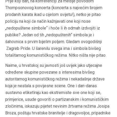
Prije koji dan, na konferenciji za medije povodom
Thompsonovog koncerta (koncerta s najvećim brojem
prodanih karata ikad u cijelom svijetu!), netko je pitao
policiju na koji će način kažnjavati one koji nose
„nedopuštene simbole“ i hoće li ih odmah izdvojiti iz
publike? Jedan od tih „nedopuštenih“ simbola je i
šahovnica s prvim bijelim poljem. Gledam ovogodišnji
Zagreb Pride. U šarenilu svega ima i simbola bivšeg
totalitarnog komunističkog režima. Nitko ništa nije pitao.
Naime, u hrvatskoj su javnosti još uvijek jako utjecajne
određene skupine povezane s interesima bivšeg
autoritarnog komunističkog režima i nekadašnje države
koja je nestala s povijesne scene. One i dan-danas
sustavno etiketiraju kao ekstremiste sve one koji se,
primjerice, usude govoriti o partizanskim i komunističkim
zločinima, iskazuju pijetet nevinim žrtvama režima Josipa
Broza, poštuju hrvatske branitelje i dragovoljce, pripadnike