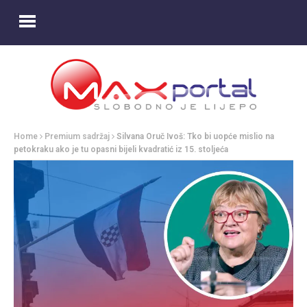
Home
Premium sadržaj
Silvana Oruč Ivoš: Tko bi uopće mislio na
petokraku ako je tu opasni bijeli kvadratić iz 15. stoljeća