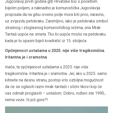
Jugoslaviji prvih godina grb Hrvatske bio s početnim
bijelim poljem, a naknadno je komunistička Jugoslavija
propisala da na grbu crveno polje mora biti prvo, naravno,
uz zvijezdu petokraku. Zanimljivo, iako je petokraka simbol
strašnog i zloglasnog komunističkog režima, ona Mrak
Taritaš uopće ne smeta. Tko bi uopće mislio na petokraku
kada je tu opasni bijeli kvadratić iz 15. stoljeća.
Opčinjenost ustašama u 2025. nije više tragikomična.
Iritantna je i sramotna
Inače, ta opčinjenost ustašama u 2025. nije više
tragikomična. Iritantna je i sramotna. Jer, ako u 2025. samo
kihnete na desnu stranu, postoji vrlo ozbiljna mogućnost
da će se oglasiti razni mrak-taritaši i slični likovi koji će
vas odmah proglasiti – ustašom. Dobro, rođeni ste 1990.,
nema veze. Ili još gore?!