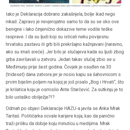
Iako je Deklaracija dobrano zakašnjela, bolje ikad nego
nikad. Zapravo je nevjerojatno samo to da su se oko ove
benigne i lako činjenično dokazive teme vodile teške
rasprave. I da su ljudi koji su isticali neku povijesnu
hrvatsku zastavu ili grb bili prekršajno kažnjavani (naravno,
ako su imali sreće). Jer bilo je slučajeva kada su ljudi zbog
grba završavali u zatvoru. Jedan takav slučaj zbio se u
Međimurju prije šest godina. Čovjek je osuđen na 30
(trideset) dana zatvora jer je nosio kapu sa šahovnicom s
prvim bijelim poljem na kojoj je još pisalo „Bog i Hrvati“, što
je krilatica koju je osmislio Ante Starčević. Za sutkinju je to
bilo ustaško obilježje?!?
Odmah po objavi Deklaracije HAZU-a javila se Anka Mrak
Taritaš. Političarka ocvale karijere koja, kao da panično
traži priliku da dobije koju minuticu u medijima. Mrak