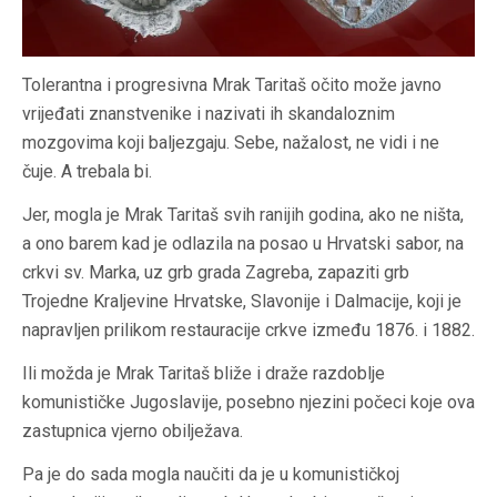
Tolerantna i progresivna Mrak Taritaš očito može javno
vrijeđati znanstvenike i nazivati ih skandaloznim
mozgovima koji baljezgaju. Sebe, nažalost, ne vidi i ne
čuje. A trebala bi.
Jer, mogla je Mrak Taritaš svih ranijih godina, ako ne ništa,
a ono barem kad je odlazila na posao u Hrvatski sabor, na
crkvi sv. Marka, uz grb grada Zagreba, zapaziti grb
Trojedne Kraljevine Hrvatske, Slavonije i Dalmacije, koji je
napravljen prilikom restauracije crkve između 1876. i 1882.
Ili možda je Mrak Taritaš bliže i draže razdoblje
komunističke Jugoslavije, posebno njezini počeci koje ova
zastupnica vjerno obilježava.
Pa je do sada mogla naučiti da je u komunističkoj