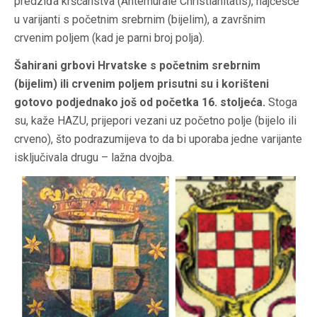
predziđa kršćanstva (Antemurale Christianitatis), najčešće
u varijanti s početnim srebrnim (bijelim), a završnim
crvenim poljem (kad je parni broj polja).
Šahirani grbovi Hrvatske s početnim srebrnim
(bijelim) ili crvenim poljem prisutni su i korišteni
gotovo podjednako još od početka 16. stoljeća.
Stoga
su, kaže HAZU, prijepori vezani uz početno polje (bijelo ili
crveno), što podrazumijeva to da bi uporaba jedne varijante
isključivala drugu – lažna dvojba.