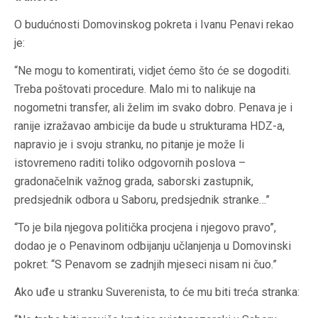
O budućnosti Domovinskog pokreta i Ivanu Penavi rekao
je:
“Ne mogu to komentirati, vidjet ćemo što će se dogoditi.
Treba poštovati procedure. Malo mi to nalikuje na
nogometni transfer, ali želim im svako dobro. Penava je i
ranije izražavao ambicije da bude u strukturama HDZ-a,
napravio je i svoju stranku, no pitanje je može li
istovremeno raditi toliko odgovornih poslova –
gradonačelnik važnog grada, saborski zastupnik,
predsjednik odbora u Saboru, predsjednik stranke…”
“To je bila njegova politička procjena i njegovo pravo”,
dodao je o Penavinom odbijanju učlanjenja u Domovinski
pokret: “S Penavom se zadnjih mjeseci nisam ni čuo.”
Ako uđe u stranku Suverenista, to će mu biti treća stranka: