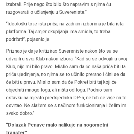
izabrali. Prije nego što bilo što napravim s njima ću
razgovarati o učlanjenju u Suvereniste.”
“Ideološki to je ista priča, na zadnjim izborima je bila ista
platforma. Taj smjer okupljanja ima smisla, to treba
podržati”, pojasnio je.
Priznao je da je kritizirao Suvereniste nakon što su se
odvojili u svoj Klub nakon izbora: “Kad su se odvojili u svoj
Klub, nije mi bilo pravo. Mislio sam da će naša priča biti ta
priča ujedinjenja, no njima se to učinilo prerano i čini se da
će biti u pravu. Mislio sam da će Pokret biti taj koji će
objedniti mnogo toga, ali ništa od toga. Podnio sam
ostavku na mjesto predsjednika DP-a, ne bih se više na to
osvrtao. Ne slažem se s načinom funkcioniranja i želim im
svako dobro.”
“Dolazak Penave malo nalikuje na nogometni
transfer”