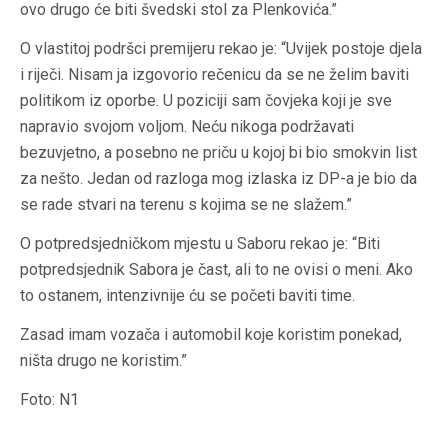
ovo drugo će biti švedski stol za Plenkovića.”
O vlastitoj podršci premijeru rekao je: “Uvijek postoje djela
i riječi. Nisam ja izgovorio rečenicu da se ne želim baviti
politikom iz oporbe. U poziciji sam čovjeka koji je sve
napravio svojom voljom. Neću nikoga podržavati
bezuvjetno, a posebno ne priču u kojoj bi bio smokvin list
za nešto. Jedan od razloga mog izlaska iz DP-a je bio da
se rade stvari na terenu s kojima se ne slažem.”
O potpredsjedničkom mjestu u Saboru rekao je: “Biti
potpredsjednik Sabora je čast, ali to ne ovisi o meni. Ako
to ostanem, intenzivnije ću se početi baviti time.
Zasad imam vozača i automobil koje koristim ponekad,
ništa drugo ne koristim.”
Foto: N1