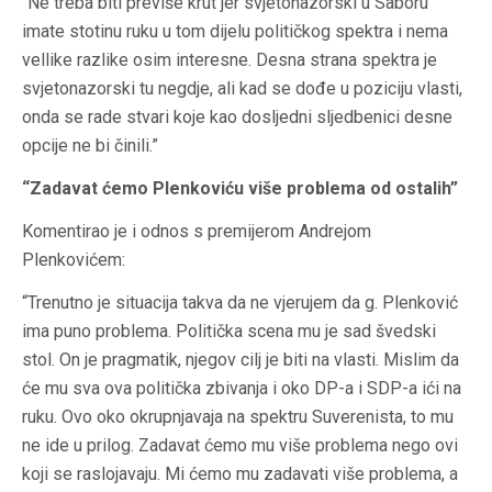
“Ne treba biti previše krut jer svjetonazorski u Saboru
imate stotinu ruku u tom dijelu političkog spektra i nema
vellike razlike osim interesne. Desna strana spektra je
svjetonazorski tu negdje, ali kad se dođe u poziciju vlasti,
onda se rade stvari koje kao dosljedni sljedbenici desne
opcije ne bi činili.”
“Zadavat ćemo Plenkoviću više problema od ostalih”
Komentirao je i odnos s premijerom Andrejom
Plenkovićem:
“Trenutno je situacija takva da ne vjerujem da g. Plenković
ima puno problema. Politička scena mu je sad švedski
stol. On je pragmatik, njegov cilj je biti na vlasti. Mislim da
će mu sva ova politička zbivanja i oko DP-a i SDP-a ići na
ruku. Ovo oko okrupnjavaja na spektru Suverenista, to mu
ne ide u prilog. Zadavat ćemo mu više problema nego ovi
koji se raslojavaju. Mi ćemo mu zadavati više problema, a