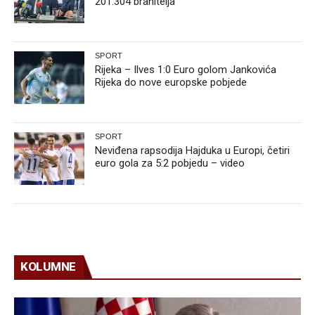
201.304 branitelja
SPORT
Rijeka – Ilves 1:0 Euro golom Jankovića
Rijeka do nove europske pobjede
SPORT
Neviđena rapsodija Hajduka u Europi, četiri
euro gola za 5:2 pobjedu – video
KOLUMNE