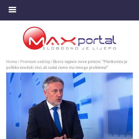
Home
Premium sadržaj
Škoro najavio nove poteze: “Plenkoviću je
politika švedski stol, ali zadat ćemo mu mnogo problema!”