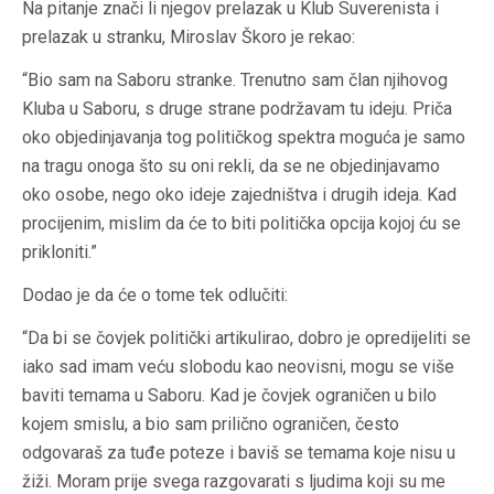
Na pitanje znači li njegov prelazak u Klub Suverenista i
prelazak u stranku, Miroslav Škoro je rekao:
“Bio sam na Saboru stranke. Trenutno sam član njihovog
Kluba u Saboru, s druge strane podržavam tu ideju. Priča
oko objedinjavanja tog političkog spektra moguća je samo
na tragu onoga što su oni rekli, da se ne objedinjavamo
oko osobe, nego oko ideje zajedništva i drugih ideja. Kad
procijenim, mislim da će to biti politička opcija kojoj ću se
prikloniti.”
Dodao je da će o tome tek odlučiti:
“Da bi se čovjek politički artikulirao, dobro je opredijeliti se
iako sad imam veću slobodu kao neovisni, mogu se više
baviti temama u Saboru. Kad je čovjek ograničen u bilo
kojem smislu, a bio sam prilično ograničen, često
odgovaraš za tuđe poteze i baviš se temama koje nisu u
žiži. Moram prije svega razgovarati s ljudima koji su me