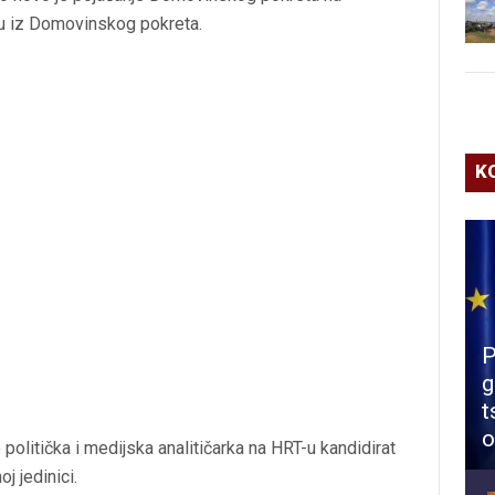
edu iz Domovinskog pokreta.
K
P
g
t
o
 politička i medijska analitičarka na HRT-u kandidirat
j jedinici.