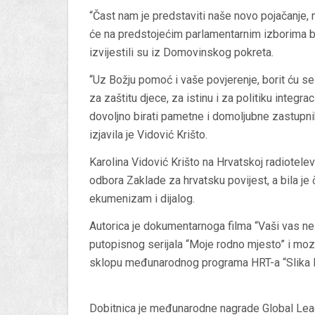
“Čast nam je predstaviti naše novo pojačanje, 
će na predstojećim parlamentarnim izborima bit
izvijestili su iz Domovinskog pokreta.
“Uz Božju pomoć i vaše povjerenje, borit ću se pr
za zaštitu djece, za istinu i za politiku integra
dovoljno birati pametne i domoljubne zastupnike.
izjavila je Vidović Krišto.
Karolina Vidović Krišto na Hrvatskoj radiotele
odbora Zaklade za hrvatsku povijest, a bila je
ekumenizam i dijalog.
Autorica je dokumentarnoga filma “Vaši vas ne 
putopisnog serijala “Moje rodno mjesto” i mozai
sklopu međunarodnog programa HRT-a “Slika Hrv
Dobitnica je međunarodne nagrade Global Lea