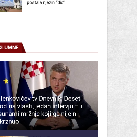
postala njezin “dio”
OLUMNE
lenkovićev tv Dnevnik: Deset
odina vlasti, jedan intervju – i
sunami mržnje koji ga nije ni
krznuo