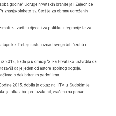
Osoba godine” Udruge hrvatskih branitelja i Zajednice
 Priznanja/plakete sv. Stošije za obranu ugroženih,
zimati za zaštitu djece i za politiku integracije te za
tupnike. Trebaju usto i iznad svega biti čestiti i
z 2012., kada je u emisiji ‘Slika Hrvatske’ ustvrdila da
azavši da je jedan od autora spolnog odgoja,
ađivao s deklariranim pedofilima.
Godine 2015. dobila je otkaz na HTV-u. Sudskim je
ako je otkaz bio protuzakonit, vraćena na posao.