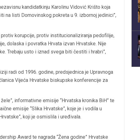
nezavisnu kandidatkinju Karolinu Vidović Krišto koja
i na listi Domovinskog pokreta u 9. izbornoj jedinici”,
otiv korupcije, protiv institucionaliziranja pedofilije,
cije, dolaska i povratka Hrvata izvan Hrvatske. Nije
 Trebaju usto i iznad svega biti čestiti i hrabri”,
viziji radi od 1996. godine, predsjednica je Upravnoga
 članica Vijeća Hrvatske biskupske konferencije za
žele”, informativne emisije “Hrvatska kronika BiH” te
čne emisije “Slika Hrvatske”, koje je i vodila u
atske”, koji je osmislila i uređivala.
dership Award te nagrada “Žena godine” Hrvatske