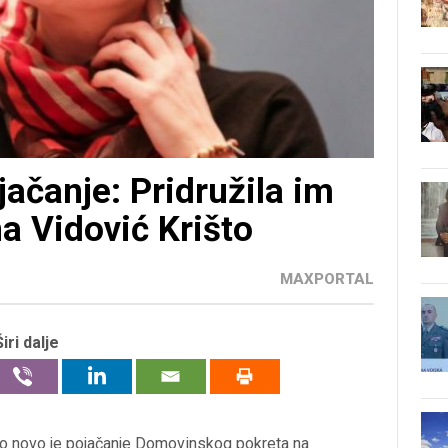
ačanje: Pridružila im
a Vidović Krišto
MAXPORTAL
Širi dalje
što novo je pojačanje Domovinskog pokreta na