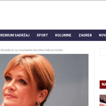
REMIUM SADRŽAJ
SPORT
KOLUMNE
ZAGREB
NOV
idružila im se novinarka Karolina Vidović Krišto
N