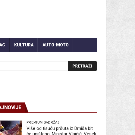
AC
KULTURA
AUTO-MOTO
AJNOVIJE
PREMIUM SADRŽAJ
Više od tisuću pršuta iz Drniša bit
će uništeno. Ministar Vlajčić: Veseli