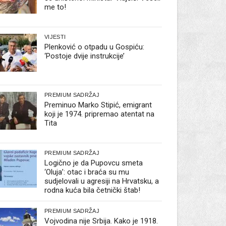
me to!
VIJESTI
Plenković o otpadu u Gospiću:
‘Postoje dvije instrukcije’
PREMIUM SADRŽAJ
Preminuo Marko Stipić, emigrant
koji je 1974. pripremao atentat na
Tita
PREMIUM SADRŽAJ
Logično je da Pupovcu smeta
‘Oluja’: otac i braća su mu
sudjelovali u agresiji na Hrvatsku, a
rodna kuća bila četnički štab!
PREMIUM SADRŽAJ
Vojvodina nije Srbija. Kako je 1918.