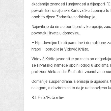
akademije znanosti i umjetnosti u dijaspori, “
povratnika i useljenika Karlovačke županije te
osobito djece Zadarske nadbiskupije.
Najavila je da će se boriti protiv korupcije, zau
povratak Hrvata u domovinu.
– Nije dovoljno birati pametne i domoljubne zas
hrabri – poručila je Vidović Krišto.
Vidović Krišto javnosti je poznata po događaju i
se Hrvatskoj nameće spolni odgoj u školama, k
profesor Aleksandar Štulhofer znanstveno sur
Odmah je suspendirana, a emisija je ugašena. 
nalogom, s obzirom na to da je ustanovljeno k
R.I. Hina/Foto:arhiv