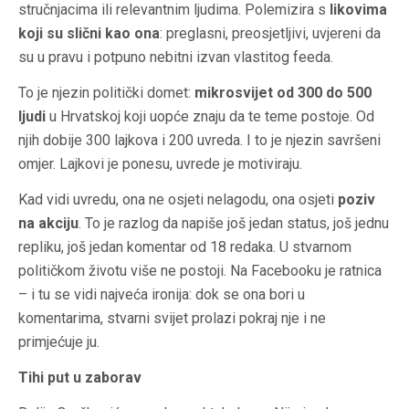
stručnjacima ili relevantnim ljudima. Polemizira s
likovima
koji su slični kao ona
: preglasni, preosjetljivi, uvjereni da
su u pravu i potpuno nebitni izvan vlastitog feeda.
To je njezin politički domet:
mikrosvijet od 300 do 500
ljudi
u Hrvatskoj koji uopće znaju da te teme postoje. Od
njih dobije 300 lajkova i 200 uvreda. I to je njezin savršeni
omjer. Lajkovi je ponesu, uvrede je motiviraju.
Kad vidi uvredu, ona ne osjeti nelagodu, ona osjeti
poziv
na akciju
. To je razlog da napiše još jedan status, još jednu
repliku, još jedan komentar od 18 redaka. U stvarnom
političkom životu više ne postoji. Na Facebooku je ratnica
– i tu se vidi najveća ironija: dok se ona bori u
komentarima, stvarni svijet prolazi pokraj nje i ne
primjećuje ju.
Tihi put u zaborav