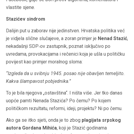
vlastite sjene.
Stazićev sindrom
Dalijin put u zaborav nije jedinstven. Hrvatska politika već
je vidjela slične slučajeve, a zoran primjer je
Nenad Stazić
,
nekadašnji SDP‑ov zastupnik, poznat isključivo po
uvredama, provokacijama i rečenici koja je ušla u političku
povijest kao primjer moralnog sloma:
“Izgleda da u svibnju 1945. posao nije obavljen temeljito.
Kakva šlampavost pobjednika.”
To je bila njegova „ostavština“. I ništa više. Jer tko danas
uopće pamti Nenada Stazića? Po čemu? Po kojem
političkom rezultatu, reformi, ideji, projektu? Ni po čemu.
Ako ga se itko sjeti, onda je to zbog
plagijata srpskog
autora Gordana Mihića
, koji je Stazić godinama