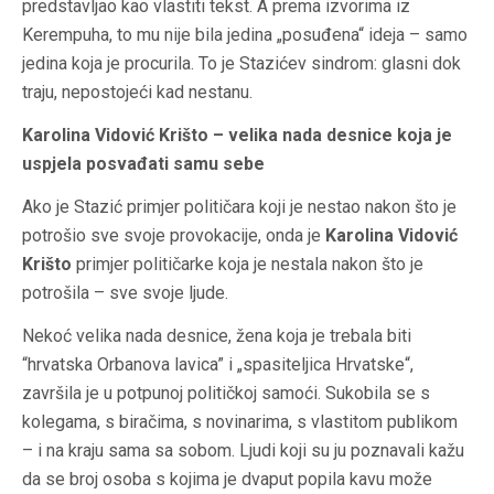
predstavljao kao vlastiti tekst. A prema izvorima iz
Kerempuha, to mu nije bila jedina „posuđena“ ideja – samo
jedina koja je procurila. To je Stazićev sindrom: glasni dok
traju, nepostojeći kad nestanu.
Karolina Vidović Krišto – velika nada desnice koja je
uspjela posvađati samu sebe
Ako je Stazić primjer političara koji je nestao nakon što je
potrošio sve svoje provokacije, onda je
Karolina Vidović
Krišto
primjer političarke koja je nestala nakon što je
potrošila – sve svoje ljude.
Nekoć velika nada desnice, žena koja je trebala biti
“hrvatska Orbanova lavica” i „spasiteljica Hrvatske“,
završila je u potpunoj političkoj samoći. Sukobila se s
kolegama, s biračima, s novinarima, s vlastitom publikom
– i na kraju sama sa sobom. Ljudi koji su ju poznavali kažu
da se broj osoba s kojima je dvaput popila kavu može