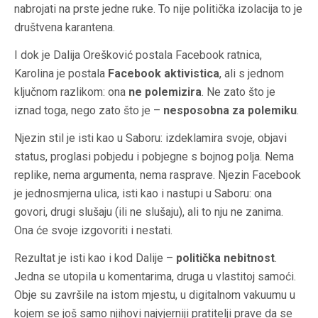
nabrojati na prste jedne ruke. To nije politička izolacija to je
društvena karantena.
I dok je Dalija Orešković postala Facebook ratnica,
Karolina je postala
Facebook aktivistica
, ali s jednom
ključnom razlikom: ona
ne polemizira
. Ne zato što je
iznad toga, nego zato što je –
nesposobna za polemiku
.
Njezin stil je isti kao u Saboru: izdeklamira svoje, objavi
status, proglasi pobjedu i pobjegne s bojnog polja. Nema
replike, nema argumenta, nema rasprave. Njezin Facebook
je jednosmjerna ulica, isti kao i nastupi u Saboru: ona
govori, drugi slušaju (ili ne slušaju), ali to nju ne zanima.
Ona će svoje izgovoriti i nestati.
Rezultat je isti kao i kod Dalije –
politička nebitnost
.
Jedna se utopila u komentarima, druga u vlastitoj samoći.
Obje su završile na istom mjestu, u digitalnom vakuumu u
kojem se još samo njihovi najvjerniji pratitelji prave da se