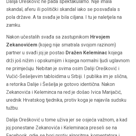
Dalija Orešković ne pada spektakularno. Nije imala
skandal, aferu ili politički skandal iako se posvađala s
pola države. A ta svađa je bila ciljana. I tu je naletjela na
zamku.
Nakon učestalih svađa sa zastupnikom
Hrvojem
Zekanovićem
(kojeg nije smatrala svojom razinom)
partner u svađi joj je postao
Dražen Keleminac
kojega
drži još nižim i opskurnijim i kojega normalni ljudi uglavnom
ne primjećuju. Nebitan je svima osim Daliji Orešković i
Vučić-Šešeljevim tabloidima u Srbiji. I publika im je slična,
a retorika Dalije i Šešelja je gotovo identična. Nakon
Zekanovića i Keleminca na red je došao Ivica Marijačić,
urednik Hrvatskog tjednika, protiv koga je najavila sudsku
tužbu.
Dalija Orešković u tome uživa jer se osjeća važnom, a kad
joj ponestane Zekanovića i Keleminaca preseli se na
Facebook, gdje se bori protiv algoritma, komentatora i