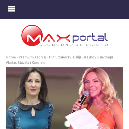
Home
Premium sadržaj
Put u zaborav! Dalija Orešković na tragu
Vlatke, Stazića i Karoline