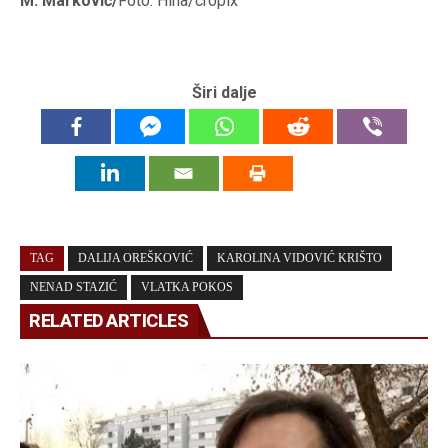
M. Marković/
Foto: Hina/cropix
Širi dalje
TAG
DALIJA OREŠKOVIĆ
KAROLINA VIDOVIĆ KRIŠTO
NENAD STAZIĆ
VLATKA POKOS
RELATED ARTICLES