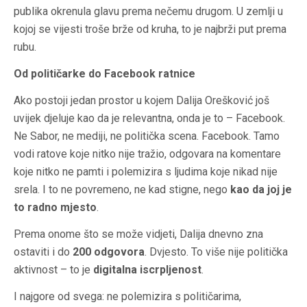
publika okrenula glavu prema nečemu drugom. U zemlji u
kojoj se vijesti troše brže od kruha, to je najbrži put prema
rubu.
Od političarke do Facebook ratnice
Ako postoji jedan prostor u kojem Dalija Orešković još
uvijek djeluje kao da je relevantna, onda je to – Facebook.
Ne Sabor, ne mediji, ne politička scena. Facebook. Tamo
vodi ratove koje nitko nije tražio, odgovara na komentare
koje nitko ne pamti i polemizira s ljudima koje nikad nije
srela. I to ne povremeno, ne kad stigne, nego
kao da joj je
to radno mjesto
.
Prema onome što se može vidjeti, Dalija dnevno zna
ostaviti i do
200 odgovora
. Dvjesto. To više nije politička
aktivnost – to je
digitalna iscrpljenost
.
I najgore od svega: ne polemizira s političarima,