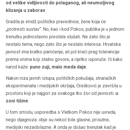
od velike vidljivosti do polaganog, ali neumoljivog
klizanja u zaborav
.
Gradila je imidž političke pravednice, žene koja će
„protresti sustav“. No, kao i kod Pokos, publika je u jednom
trenutku jednostavno prestala slušati. Ne zato što je
nestalo tema, nego zato što je nestalo interesa. Hrvatska
javnost ima kratko pamćenje, ali još kraći prag tolerancije
prema onima koji stalno govore, a rijetko isporuče. Ili kako
narod kaže:
puno zuji, malo meda daje
.
Nakon niza javnih istupa, političkih pokušaja, stranačkih
eksperimenata i medijskih okršaja, Orešković je završila u
prostoru koji je najgori za svakoga tko živi od javnosti:
u
zoni tišine
.
U tom smislu, usporedba s Vlatkom Pokos nije uvreda,
nego dijagnoza: obje su nekoć bile glasne, prisutne,
medijski nezaobilazne. A onda je došao trenutak kad je