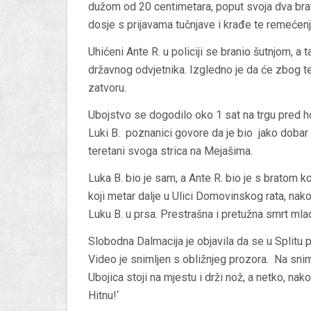
dužom od 20 centimetara, poput svoja dva brat
dosje s prijavama tučnjave i krađe te remećenj
Uhićeni Ante R. u policiji se branio šutnjom, a 
državnog odvjetnika. Izgledno je da će zbog t
zatvoru.
Ubojstvo se dogodilo oko 1 sat na trgu pred 
Luki B. poznanici govore da je bio jako dobar m
teretani svoga strica na Mejašima.
Luka B. bio je sam, a Ante R. bio je s bratom k
koji metar dalje u Ulici Domovinskog rata, nak
Luku B. u prsa. Prestrašna i pretužna smrt mla
Slobodna Dalmacija je objavila da se u Splitu
Video je snimljen s obližnjeg prozora. Na snim
Ubojica stoji na mjestu i drži nož, a netko, nakon
Hitnu!‘