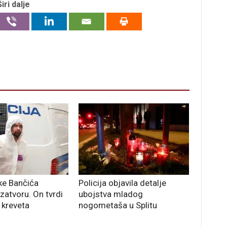
Širi dalje
ke Bančića
Policija objavila detalje
zatvoru. On tvrdi
ubojstva mladog
 kreveta
nogometaša u Splitu