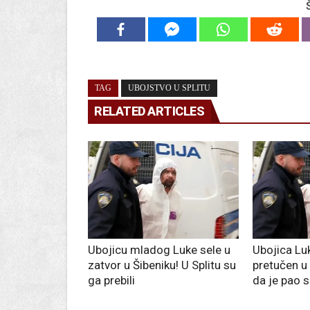
TAG
UBOJSTVO U SPLITU
RELATED ARTICLES
Ubojicu mladog Luke sele u
Ubojica Lu
zatvor u Šibeniku! U Splitu su
pretučen u 
ga prebili
da je pao s