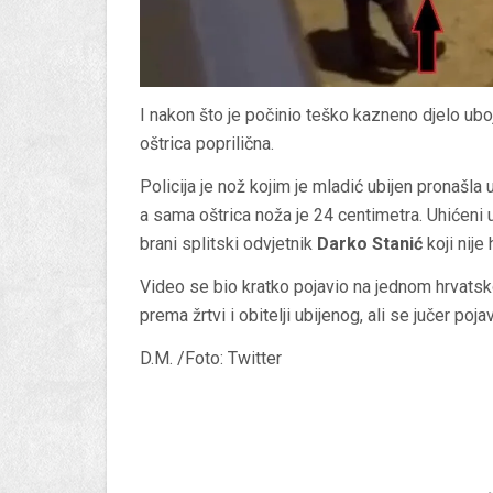
I nakon što je počinio teško kazneno djelo uboji
oštrica poprilična.
Policija je nož kojim je mladić ubijen pronašla
a sama oštrica noža je 24 centimetra. Uhićeni u 
brani splitski odvjetnik
Darko Stanić
koji nije 
Video se bio kratko pojavio na jednom hrvatskom
prema žrtvi i obitelji ubijenog, ali se jučer poja
D.M. /Foto: Twitter