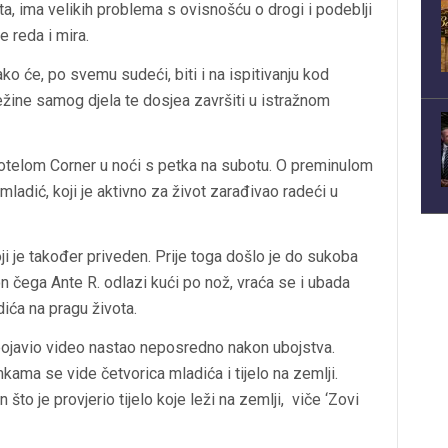
a, ima velikih problema s ovisnošću o drogi i podeblji
e reda i mira.
tako će, po svemu sudeći, biti i na ispitivanju kod
ežine samog djela te dosjea završiti u istražnom
hotelom Corner u noći s petka na subotu. O preminulom
ladić, koji je aktivno za život zarađivao radeći u
oji je također priveden. Prije toga došlo je do sukoba
on čega Ante R. odlazi kući po nož, vraća se i ubada
dića na pragu života.
 pojavio video nastao neposredno nakon ubojstva.
kama se vide četvorica mladića i tijelo na zemlji.
 što je provjerio tijelo koje leži na zemlji, viče ‘Zovi