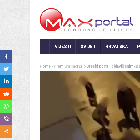
VIJESTI
SVIJET
HRVATSKA
P
GASTRO
Home
Premium sadržaj
Srpski portali objavili snimk