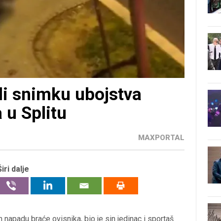
ili snimku ubojstva
u Splitu
MAXPORTAL
Širi dalje
m napadu braće ovisnika, bio je sin jedinac i sportaš.