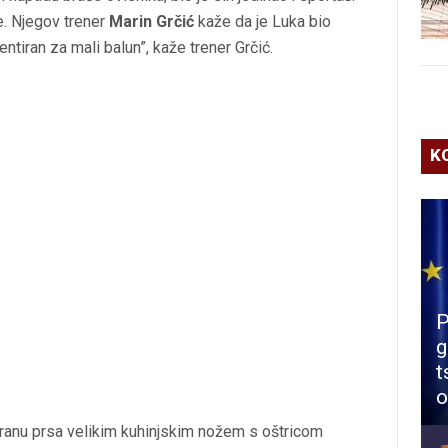
e. Njegov trener
Marin Grčić
kaže da je Luka bio
entiran za mali balun”, kaže trener Grčić.
K
P
g
t
o
ranu prsa velikim kuhinjskim nožem s oštricom