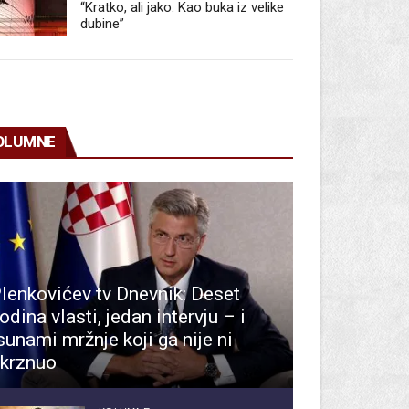
“Kratko, ali jako. Kao buka iz velike
dubine”
OLUMNE
lenkovićev tv Dnevnik: Deset
odina vlasti, jedan intervju – i
sunami mržnje koji ga nije ni
krznuo