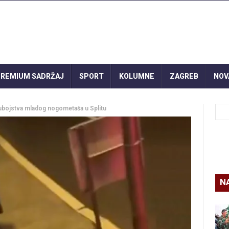
REMIUM SADRŽAJ
SPORT
KOLUMNE
ZAGREB
NOV
u ubojstva mladog nogometaša u Splitu
N