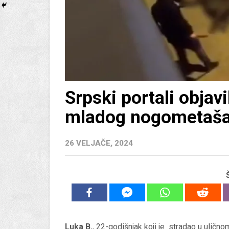
Srpski portali objav
mladog nogometaša 
26 VELJAČE, 2024
Luka B.
, 22-godišnjak koji je stradao u ulično