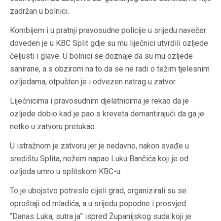
zadržan u bolnici.
Kombijem i u pratnji pravosudne policije u srijedu navečer
doveden je u KBC Split gdje su mu liječnici utvrdili ozljede
čeljusti i glave. U bolnici se doznaje da su mu ozljede
sanirane, a s obzirom na to da se ne radi o težim tjelesnim
ozljedama, otpušten je i odvezen natrag u zatvor.
Liječnicima i pravosudnim djelatnicima je rekao da je
ozljede dobio kad je pao s kreveta demantirajući da ga je
netko u zatvoru pretukao.
U istražnom je zatvoru jer je nedavno, nakon svađe u
središtu Splita, nožem napao Luku Bančića koji je od
ozljeda umro u splitskom KBC-u.
To je ubojstvo potreslo cijeli grad, organizirali su se
oproštaji od mladića, a u srijedu popodne i prosvjed
“Danas Luka, sutra ja” ispred Županijskog suda koji je