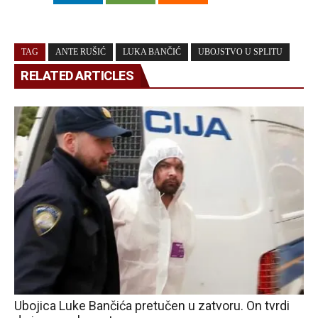
TAG
ANTE RUŠIĆ
LUKA BANČIĆ
UBOJSTVO U SPLITU
RELATED ARTICLES
Ubojica Luke Bančića pretučen u zatvoru. On tvrdi