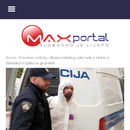
Home
Premium sadržaj
Ubojicu mladog Luke sele u zatvor u
Šibeniku! U Splitu su ga prebili