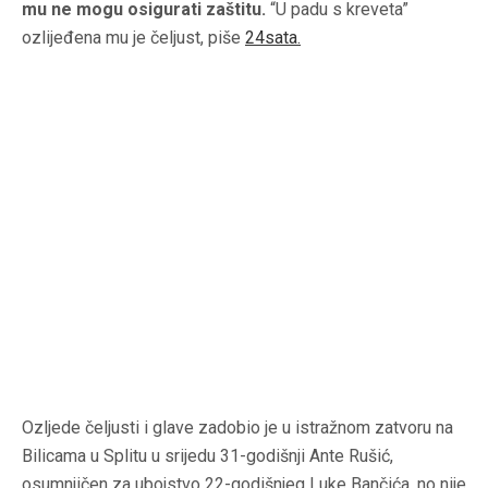
mu ne mogu osigurati zaštitu.
“U padu s kreveta”
ozlijeđena mu je čeljust, piše
24sata.
Ozljede čeljusti i glave zadobio je u istražnom zatvoru na
Bilicama u Splitu u srijedu 31-godišnji Ante Rušić,
osumnjičen za ubojstvo 22-godišnjeg Luke Bančića, no nije