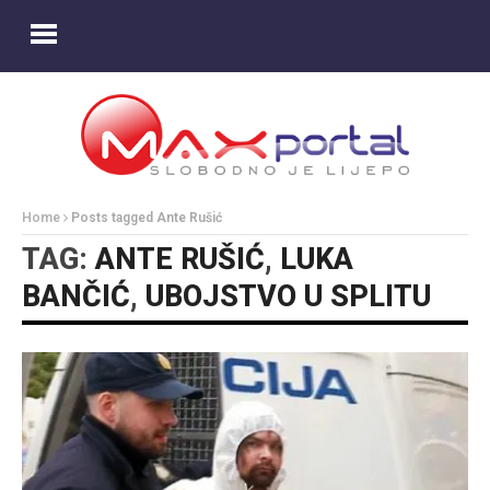
Home
Posts tagged Ante Rušić
TAG:
ANTE RUŠIĆ
,
LUKA
BANČIĆ
,
UBOJSTVO U SPLITU