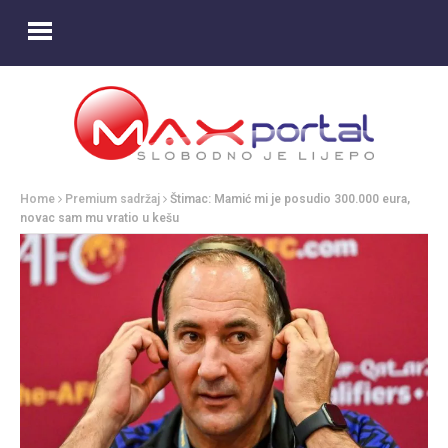
Home
Premium sadržaj
Štimac: Mamić mi je posudio 300.000 eura,
novac sam mu vratio u kešu