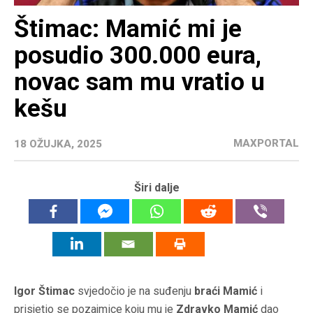
Štimac: Mamić mi je
posudio 300.000 eura,
novac sam mu vratio u
kešu
MAXPORTAL
18 OŽUJKA, 2025
Širi dalje
Igor Štimac
svjedočio je na suđenju
braći Mamić
i
prisjetio se pozajmice koju mu je
Zdravko Mamić
dao