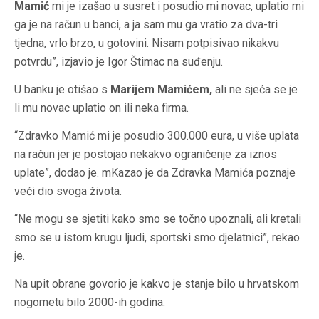
Mamić
mi je izašao u susret i posudio mi novac, uplatio mi
ga je na račun u banci, a ja sam mu ga vratio za dva-tri
tjedna, vrlo brzo, u gotovini. Nisam potpisivao nikakvu
potvrdu”, izjavio je Igor Štimac na suđenju.
U banku je otišao s
Marijem Mamićem,
ali ne sjeća se je
li mu novac uplatio on ili neka firma.
“Zdravko Mamić mi je posudio 300.000 eura, u više uplata
na račun jer je postojao nekakvo ograničenje za iznos
uplate”, dodao je. mKazao je da Zdravka Mamića poznaje
veći dio svoga života.
“Ne mogu se sjetiti kako smo se točno upoznali, ali kretali
smo se u istom krugu ljudi, sportski smo djelatnici”, rekao
je.
Na upit obrane govorio je kakvo je stanje bilo u hrvatskom
nogometu bilo 2000-ih godina.