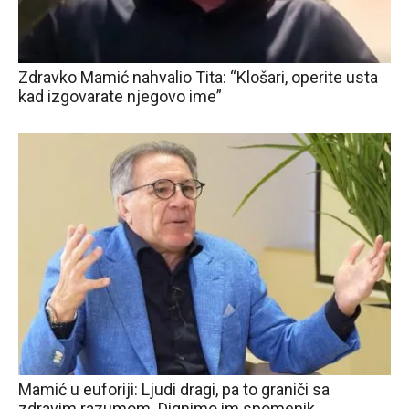
Zdravko Mamić nahvalio Tita: “Klošari, operite usta
kad izgovarate njegovo ime”
Mamić u euforiji: Ljudi dragi, pa to graniči sa
zdravim razumom. Dignimo im spomenik