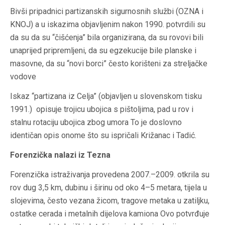
Bivši pripadnici partizanskih sigurnosnih službi (OZNA i
KNOJ) a u iskazima objavljenim nakon 1990. potvrdili su
da su da su “čišćenja” bila organizirana, da su rovovi bili
unaprijed pripremljeni, da su egzekucije bile planske i
masovne, da su “novi borci” često korišteni za streljačke
vodove
Iskaz “partizana iz Celja” (objavljen u slovenskom tisku
1991.) opisuje trojicu ubojica s pištoljima, pad u rov i
stalnu rotaciju ubojica zbog umora To je doslovno
identičan opis onome što su ispričali Križanac i Tadić.
Forenzička nalazi iz Tezna
Forenzička istraživanja provedena 2007.–2009. otkrila su
rov dug 3,5 km, dubinu i širinu od oko 4–5 metara, tijela u
slojevima, često vezana žicom, tragove metaka u zatiljku,
ostatke cerada i metalnih dijelova kamiona Ovo potvrđuje