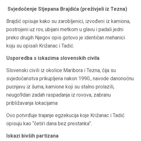
Svjedočenje Stjepana Brajdića (preživjeli iz Tezna)
Brajdić opisuje kako su zarobljenici, izvođeni iz kamiona,
postrojeni uz rov, ubijani metkom u glavu i padali jedni
preko drugih Njegov opis gotovo je identičan mehanici
koju su opisali Križanac i Tadić.
Usporedba s iskazima slovenskih civila
Slovenski civili iz okolice Maribora i Tezna, čija su
svjedočanstva prikupljena nakon 1990., navode danonoćnu
pucnjavu iz šuma, kamione koji su stalno prolazili,
neugo9dan zadah raspadanja iz rovova, zabranu
približavanja lokacijama
Ovo potvrđuje trajanje egzekucija koje Križanac i Tadić
opisuju kao “četiri dana bez prestanka”.
Iskazi bivših partizana