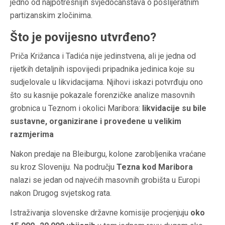
jedno od najpotresnijih svjedočanstava o poslijeratnim
partizanskim zločinima.
Što je povijesno utvrđeno?
Priča Križanca i Tadića nije jedinstvena, ali je jedna od
rijetkih detaljnih ispovijedi pripadnika jedinica koje su
sudjelovale u likvidacijama. Njihovi iskazi potvrđuju ono
što su kasnije pokazale forenzičke analize masovnih
grobnica u Teznom i okolici Maribora:
likvidacije su bile
sustavne, organizirane i provedene u velikim
razmjerima
Nakon predaje na Bleiburgu, kolone zarobljenika vraćane
su kroz Sloveniju. Na području
Tezna kod Maribora
nalazi se jedan od najvećih masovnih grobišta u Europi
nakon Drugog svjetskog rata.
Istraživanja slovenske državne komisije procjenjuju
oko