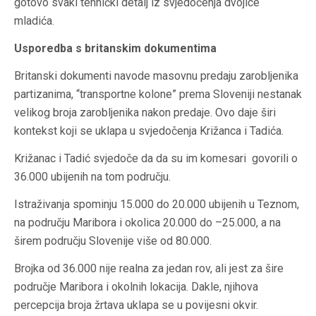
gotovo svaki tehnički detalj iz svjedočenja dvojice
mladića.
Usporedba s britanskim dokumentima
Britanski dokumenti navode masovnu predaju zarobljenika
partizanima, “transportne kolone” prema Sloveniji nestanak
velikog broja zarobljenika nakon predaje. Ovo daje širi
kontekst koji se uklapa u svjedočenja Križanca i Tadića.
Križanac i Tadić svjedoče da da su im komesari govorili o
36.000 ubijenih na tom području.
Istraživanja spominju 15.000 do 20.000 ubijenih u Teznom,
na području Maribora i okolica 20.000 do –25.000, a na
širem području Slovenije više od 80.000.
Brojka od 36.000 nije realna za jedan rov, ali jest za šire
područje Maribora i okolnih lokacija. Dakle, njihova
percepcija broja žrtava uklapa se u povijesni okvir.