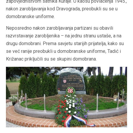
zapovjedništvom satnika Kuraje. U kaosu povlačenja 1945.,
nakon zarobljavanja kod Dravograda, preobukli su se u
domobranske uniforme.
Neposredno nakon zarobljavanja partizani su obavili
razvrstavanje zarobljenika – na jednu stranu ustaše, a na
drugu domobrani. Prema savjetu starijih prijatelja, kako su
se već ranije preobukli u domobranske uniforme, Tadić i
Križanac priključili su se skupini domobrana.