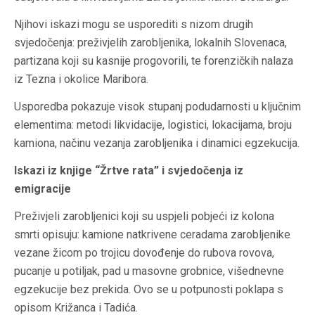
Njihovi iskazi mogu se usporediti s nizom drugih
svjedočenja: preživjelih zarobljenika, lokalnih Slovenaca,
partizana koji su kasnije progovorili, te forenzičkih nalaza
iz Tezna i okolice Maribora.
Usporedba pokazuje visok stupanj podudarnosti u ključnim
elementima: metodi likvidacije, logistici, lokacijama, broju
kamiona, načinu vezanja zarobljenika i dinamici egzekucija.
Iskazi iz knjige “Žrtve rata” i svjedočenja iz
emigracije
Preživjeli zarobljenici koji su uspjeli pobjeći iz kolona
smrti opisuju: kamione natkrivene ceradama zarobljenike
vezane žicom po trojicu dovođenje do rubova rovova,
pucanje u potiljak, pad u masovne grobnice, višednevne
egzekucije bez prekida. Ovo se u potpunosti poklapa s
opisom Križanca i Tadića.