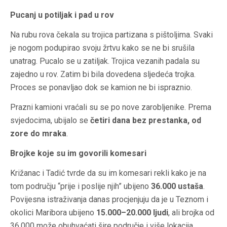
Pucanj u potiljak i pad u rov
Na rubu rova čekala su trojica partizana s pištoljima. Svaki
je nogom podupirao svoju žrtvu kako se ne bi srušila
unatrag. Pucalo se u zatiljak. Trojica vezanih padala su
zajedno u rov. Zatim bi bila dovedena sljedeća trojka.
Proces se ponavljao dok se kamion ne bi ispraznio.
Prazni kamioni vraćali su se po nove zarobljenike. Prema
svjedocima, ubijalo se
četiri dana bez prestanka, od
zore do mraka
.
Brojke koje su im govorili komesari
Križanac i Tadić tvrde da su im komesari rekli kako je na
tom području “prije i poslije njih” ubijeno
36.000 ustaša
.
Povijesna istraživanja danas procjenjuju da je u Teznom i
okolici Maribora ubijeno
15.000–20.000 ljudi
, ali brojka od
36.000 može obuhvaćati šire područje i više lokacija.