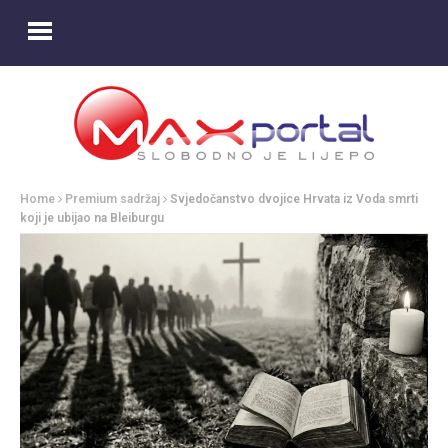
Home
Premium sadržaj
Svjedočanstvo dvojice Hrvata iz Voda smrti
koji je ubijao na Bleiburgu