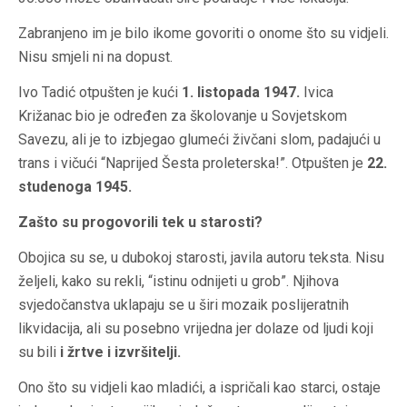
Zabranjeno im je bilo ikome govoriti o onome što su vidjeli.
Nisu smjeli ni na dopust.
Ivo Tadić otpušten je kući
1. listopada 1947.
Ivica
Križanac bio je određen za školovanje u Sovjetskom
Savezu, ali je to izbjegao glumeći živčani slom, padajući u
trans i vičući “Naprijed Šesta proleterska!”. Otpušten je
22.
studenoga 1945.
Zašto su progovorili tek u starosti?
Obojica su se, u dubokoj starosti, javila autoru teksta. Nisu
željeli, kako su rekli, “istinu odnijeti u grob”. Njihova
svjedočanstva uklapaju se u širi mozaik poslijeratnih
likvidacija, ali su posebno vrijedna jer dolaze od ljudi koji
su bili
i žrtve i izvršitelji.
Ono što su vidjeli kao mladići, a ispričali kao starci, ostaje