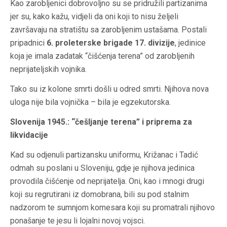
Kao zarobljenici dobrovoljno su se pridružili partizanima
jer su, kako kažu, vidjeli da oni koji to nisu željeli
završavaju na stratištu sa zarobljenim ustašama. Postali
pripadnici
6. proleterske brigade 17. divizije
, jedinice
koja je imala zadatak “čišćenja terena” od zarobljenih
neprijateljskih vojnika.
Tako su iz kolone smrti došli u odred smrti. Njihova nova
uloga nije bila vojnička – bila je egzekutorska.
Slovenija 1945.: “češljanje terena” i priprema za
likvidacije
Kad su odjenuli partizansku uniformu, Križanac i Tadić
odmah su poslani u Sloveniju, gdje je njihova jedinica
provodila čišćenje od neprijatelja. Oni, kao i mnogi drugi
koji su regrutirani iz domobrana, bili su pod stalnim
nadzorom te sumnjom komesara koji su promatrali njihovo
ponašanje te jesu li lojalni novoj vojsci.