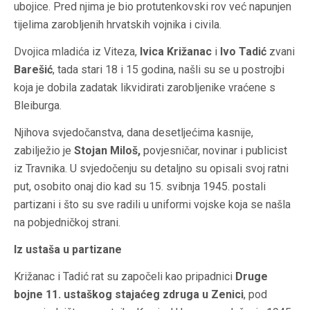
ubojice. Pred njima je bio protutenkovski rov već napunjen
tijelima zarobljenih hrvatskih vojnika i civila.
Dvojica mladića iz Viteza,
Ivica Križanac
i
Ivo Tadić
zvani
Barešić
, tada stari 18 i 15 godina, našli su se u postrojbi
koja je dobila zadatak likvidirati zarobljenike vraćene s
Bleiburga.
Njihova svjedočanstva, dana desetljećima kasnije,
zabilježio je
Stojan Miloš,
povjesničar, novinar i publicist
iz Travnika. U svjedočenju su detaljno su opisali svoj ratni
put, osobito onaj dio kad su 15. svibnja 1945. postali
partizani i što su sve radili u uniformi vojske koja se našla
na pobjedničkoj strani.
Iz ustaša u partizane
Križanac i Tadić rat su započeli kao pripadnici
Druge
bojne 11. ustaškog stajaćeg zdruga u Zenici
, pod