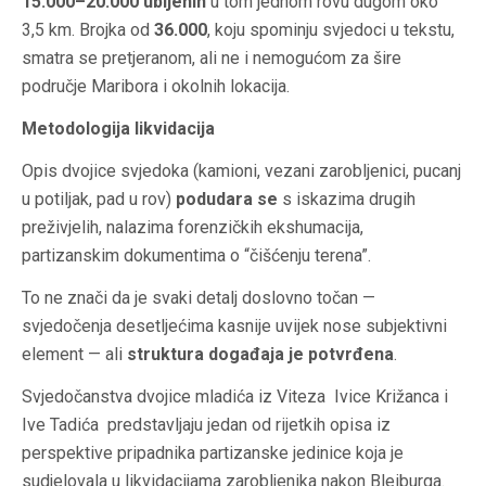
15.000–20.000 ubijenih
u tom jednom rovu dugom oko
3,5 km. Brojka od
36.000
, koju spominju svjedoci u tekstu,
smatra se pretjeranom, ali ne i nemogućom za šire
područje Maribora i okolnih lokacija.
Metodologija likvidacija
Opis dvojice svjedoka (kamioni, vezani zarobljenici, pucanj
u potiljak, pad u rov)
podudara se
s iskazima drugih
preživjelih, nalazima forenzičkih ekshumacija,
partizanskim dokumentima o “čišćenju terena”.
To ne znači da je svaki detalj doslovno točan —
svjedočenja desetljećima kasnije uvijek nose subjektivni
element — ali
struktura događaja je potvrđena
.
Svjedočanstva dvojice mladića iz Viteza Ivice Križanca i
Ive Tadića predstavljaju jedan od rijetkih opisa iz
perspektive pripadnika partizanske jedinice koja je
sudjelovala u likvidacijama zarobljenika nakon Bleiburga.