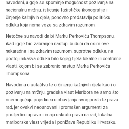
navedeni, a gdje se spominje mogućnost pozivanja na
nacionalnu mržnju, isticanje fašističke ikonografije i
činjenje kažnjivih djela, ponovno predstavlja političku
odluku koja nema veze sa zdravim razumom.
Netočne su navodi da bi Marku Perkoviću Thompsonu,
ikad igdje bio zabranjen nastup, budući da osim ove
nakaradne i sa zdravim razumom, suprotne odluke, ne
postoji nikakva odluka bilo kojeg tijela lokalne ili centralne
vlasti, kojom bi se zabranio nastup Marka Perkovića
Thompsona.
Navodima o ustaštvu te o činjenju kažnjivih djela kao i o
pozivanju na mržnju, gradska vlast Maribora ne samo što
onemogućuje pojedinca u obavljanju svog posla te prava
rad, jer ovakvi neosnovani i promašen argumenti za
posljedicu upravo i imaju uskratu prava na rad, lokalna
mariborska vlast vrijeđa i ponižava Republiku Hrvatsku.