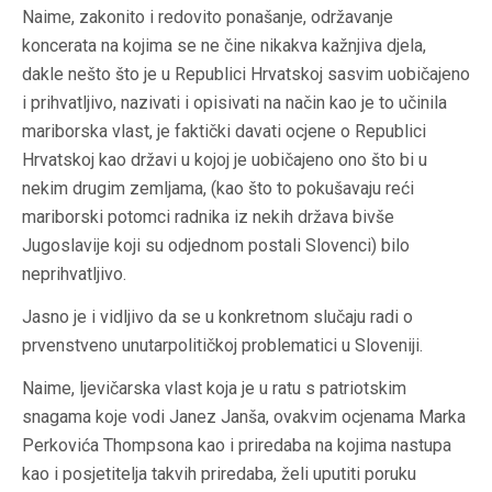
Naime, zakonito i redovito ponašanje, održavanje
koncerata na kojima se ne čine nikakva kažnjiva djela,
dakle nešto što je u Republici Hrvatskoj sasvim uobičajeno
i prihvatljivo, nazivati i opisivati na način kao je to učinila
mariborska vlast, je faktički davati ocjene o Republici
Hrvatskoj kao državi u kojoj je uobičajeno ono što bi u
nekim drugim zemljama, (kao što to pokušavaju reći
mariborski potomci radnika iz nekih država bivše
Jugoslavije koji su odjednom postali Slovenci) bilo
neprihvatljivo.
Jasno je i vidljivo da se u konkretnom slučaju radi o
prvenstveno unutarpolitičkoj problematici u Sloveniji.
Naime, ljevičarska vlast koja je u ratu s patriotskim
snagama koje vodi Janez Janša, ovakvim ocjenama Marka
Perkovića Thompsona kao i priredaba na kojima nastupa
kao i posjetitelja takvih priredaba, želi uputiti poruku