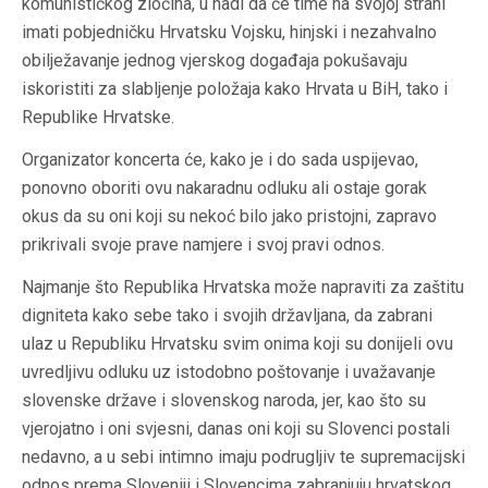
komunističkog zločina, u nadi da će time na svojoj strani
imati pobjedničku Hrvatsku Vojsku, hinjski i nezahvalno
obilježavanje jednog vjerskog događaja pokušavaju
iskoristiti za slabljenje položaja kako Hrvata u BiH, tako i
Republike Hrvatske.
Organizator koncerta će, kako je i do sada uspijevao,
ponovno oboriti ovu nakaradnu odluku ali ostaje gorak
okus da su oni koji su nekoć bilo jako pristojni, zapravo
prikrivali svoje prave namjere i svoj pravi odnos.
Najmanje što Republika Hrvatska može napraviti za zaštitu
digniteta kako sebe tako i svojih državljana, da zabrani
ulaz u Republiku Hrvatsku svim onima koji su donijeli ovu
uvredljivu odluku uz istodobno poštovanje i uvažavanje
slovenske države i slovenskog naroda, jer, kao što su
vjerojatno i oni svjesni, danas oni koji su Slovenci postali
nedavno, a u sebi intimno imaju podrugljiv te supremacijski
odnos prema Sloveniji i Slovencima zabranjuju hrvatskog