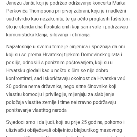
Janezu Janši, koji je podržao održavanje koncerta Marka
Perkovića Thompsona pri prvoj zabrani, koju je i nadležni
sud utvrdio kao nezakonitu, te ga očito proglasiti fašistom,
što je standardna floskula onih koji sami vole i podržavaju
komunistička klanja, silovanja i otimanja.
Najžalosnije u svemu tome je činjenica i spoznaja da oni
koji su se prema Hrvatskoj tijekom Domovinskog rata i
poslije, odnosili s poniznim poštovanjem, koji su u
Hrvatsku gledali kao u nešto s čim se nije dobro
konfrontirati, sad iskorištavaju okolnost da Hrvatska već
20 godina nema državnika, nego sitne činovnike koji
vlastitu komociju i privilegije, mijenjaju za slabljenje
položaja vlastite zemlje i time neizravno podržavaju
ponižavanje vlastitog naroda.
Svjedoci smo i da ljudi, koji su prije 25 godina, pokorno i
ulizivački obilježavali obljetnicu blajburškog masovnog