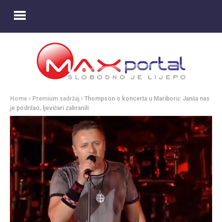
Home
Premium sadržaj
Thompson o koncerta u Mariboru: Janša nas
je podržao, ljevičari zabranili